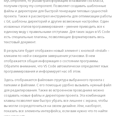
MyComponent, то указав трансформацию в названии css-класса,
получим строку my-component. Позволяет создавать шаблонные
файлы и директории для быстрой генерации типовых сущностей
проекта. Также я рассмотрел инструменты для оптимизации работы
с Git, шаблоны директорий и другие возможные настройки. Один
из важных этапов программирования – умение приводить все к
единому виду с правильными отступами. Для таких задач в VS Code
есть специальные плагины, позволяющие форматировать весь
текстовый документ.
В результате будет отображен новый элемент с кнопкой «Install» –
кликаем по ней и ожидаем завершения установки. В нем
отображается общая информация о состоянии программы.
Обратите внимание, что VS Code автоматически определяет язык
программирования и информирует нас об этом.
Здесь отображается файловая структура выбранного проекта с
папками и файлами. С его помощью удобно вызывать нужный файл
для редактирования. Также во встроенном проводнике можно
создавать новые файлы и директории проекта. Эта комбинация
клавиш позволяет вам быстро убрать все лишнее с экрана, чтобы
вы могли сосредоточиться на своем дизайне. Или, наоборот,
показать все элементы интерфейса, если вам нужно что-то найти