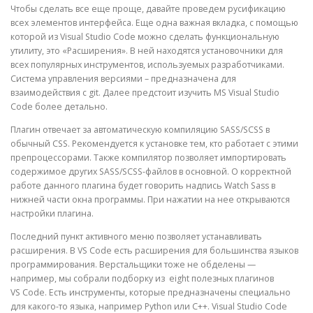
Чтобы сделать все еще проще, давайте проведем русификацию
всех элементов интерфейса. Еще одна важная вкладка, с помощью
которой из Visual Studio Code можно сделать функциональную
утилиту, это «Расширения». В ней находятся установочники для
всех популярных инструментов, используемых разработчиками.
Система управления версиями – предназначена для
взаимодействия с git. Далее предстоит изучить MS Visual Studio
Code более детально.
Плагин отвечает за автоматическую компиляцию SASS/SCSS в
обычный CSS. Рекомендуется к установке тем, кто работает с этими
препроцессорами. Также компилятор позволяет импортировать
содержимое других SASS/SCSS-файлов в основной. О корректной
работе данного плагина будет говорить надпись Watch Sass в
нижней части окна программы. При нажатии на нее открываются
настройки плагина.
Последний пункт активного меню позволяет устанавливать
расширения. В VS Code есть расширения для большинства языков
программирования. Верстальщики тоже не обделены —
например, мы собрали подборку из eight полезных плагинов
VS Code. Есть инструменты, которые предназначены специально
для какого-то языка, например Python или C++. Visual Studio Code