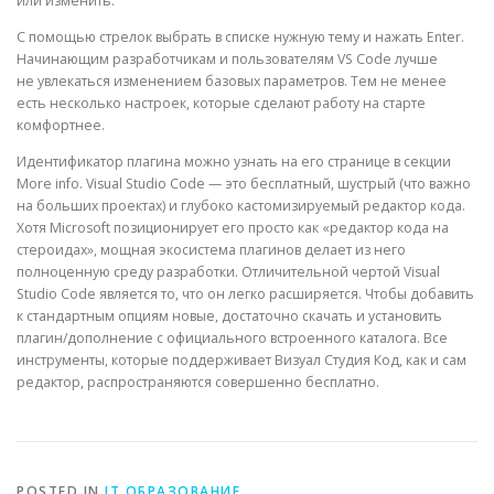
или изменить.
С помощью стрелок выбрать в списке нужную тему и нажать Enter.
Начинающим разработчикам и пользователям VS Code лучше
не увлекаться изменением базовых параметров. Тем не менее
есть несколько настроек, которые сделают работу на старте
комфортнее.
Идентификатор плагина можно узнать на его странице в секции
More info. Visual Studio Code — это бесплатный, шустрый (что важно
на больших проектах) и глубоко кастомизируемый редактор кода.
Хотя Microsoft позиционирует его просто как «редактор кода на
стероидах», мощная экосистема плагинов делает из него
полноценную среду разработки. Отличительной чертой Visual
Studio Code является то, что он легко расширяется. Чтобы добавить
к стандартным опциям новые, достаточно скачать и установить
плагин/дополнение с официального встроенного каталога. Все
инструменты, которые поддерживает Визуал Студия Код, как и сам
редактор, распространяются совершенно бесплатно.
POSTED IN
IT ОБРАЗОВАНИЕ