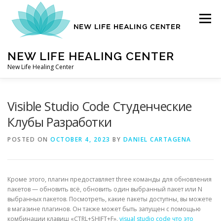
Skip
to
Menu
content
NEW LIFE HEALING CENTER
New Life Healing Center
ABOUT
Visible Studio Code Студенческие
Клубы Разработки
ABOUT – HOME
POSTED ON
OCTOBER 4, 2023
BY
DANIEL CARTAGENA
AUTO ACCIDENT CHIROPRACTOR
Кроме этого, плагин предоставляет three команды для обновления
пакетов — обновить всё, обновить один выбранный пакет или N
выбранных пакетов. Посмотреть, какие пакеты доступны, вы можете
CONTACT
в магазине плагинов. Он также может быть запущен с помощью
комбинации клавиш «CTRL+SHIFT+F».
visual studio code что это