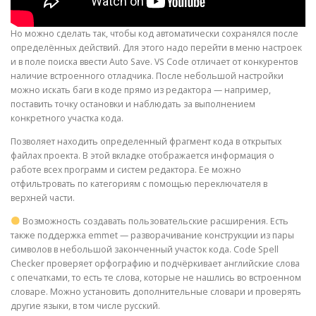
Но можно сделать так, чтобы код автоматически сохранялся после
PHYSICAL THERAPY
определённых действий. Для этого надо перейти в меню настроек
и в поле поиска ввести Auto Save. VS Code отличает от конкурентов
наличие встроенного отладчика. После небольшой настройки
POST SURGICAL REHABILITATION THERAPY
можно искать баги в коде прямо из редактора — например,
поставить точку остановки и наблюдать за выполнением
конкретного участка кода.
Позволяет находить определенный фрагмент кода в открытых
TESTIMONIALS
файлах проекта. В этой вкладке отображается информация о
работе всех программ и систем редактора. Ее можно
отфильтровать по категориям с помощью переключателя в
THERAPEUTIC MODALITIES
верхней части.
Возможность создавать пользовательские расширения. Есть
также поддержка emmet — разворачивание конструкции из пары
TRANSFORMATIONAL (LIFE) COACHING
символов в небольшой законченный участок кода. Code Spell
Checker проверяет орфографию и подчёркивает английские слова
с опечатками, то есть те слова, которые не нашлись во встроенном
словаре. Можно установить дополнительные словари и проверять
TREATMENTS
другие языки, в том числе русский.