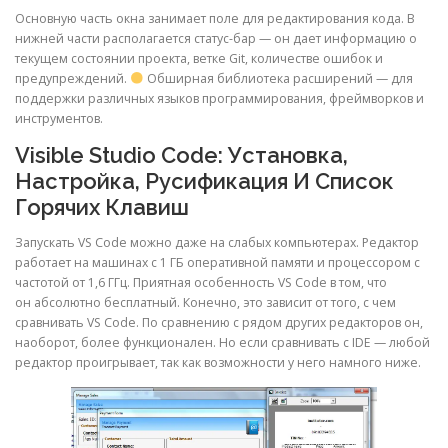
Основную часть окна занимает поле для редактирования кода. В
нижней части располагается статус-бар — он дает информацию о
ULTRASOUND
текущем состоянии проекта, ветке Git, количестве ошибок и
предупреждений.
Обширная библиотека расширений — для
поддержки различных языков программирования, фреймворков и
инструментов.
Visible Studio Code: Установка,
Настройка, Русификация И Список
Горячих Клавиш
Запускать VS Code можно даже на слабых компьютерах. Редактор
работает на машинах с 1 ГБ оперативной памяти и процессором с
частотой от 1,6 ГГц. Приятная особенность VS Code в том, что
он абсолютно бесплатный. Конечно, это зависит от того, с чем
сравнивать VS Code. По сравнению с рядом других редакторов он,
наоборот, более функционален. Но если сравнивать с IDE — любой
редактор проигрывает, так как возможности у него намного ниже.