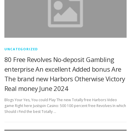
UNCATEGORIZED
80 Free Revolves No-deposit Gambling
enterprise An excellent Added bonus Are
The brand new Harbors Otherwise Victory
Real money June 2024
Blogs Your Yes, You could Play The new Totally free Harbors Video
game Right here Justspin Casino: 500 100 percent free Revolves In which
Should i Find the best Totally …