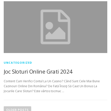
UNCATEGORIZED
Joc Sloturi Online Grati 2024
Content Cum Verifici Contul La Un Casino? Când Sunt Cele Mai Bune
Cazinouri Online Din România? De Fată Însoţi Să Caut Un Bonus La
Jocurile Care Sloturi? Este vârtos tocmac …
Posts
navigation
OLDER POSTS