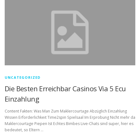
UNCATEGORIZED
Die Besten Erreichbar Casinos Via 5 Ecu
Einzahlung
Content Fakten: Was Man Zum Maklercourtage Abzüglich Einzahlung
Wissen Erforderlichkeit Time2spin Spielsaal Im Erprobung Nicht mehr da
Maklercourtage Piepen Ist Echtes Bimbes Live-Chats sind super, hier es
bedeutet, so Eltern …