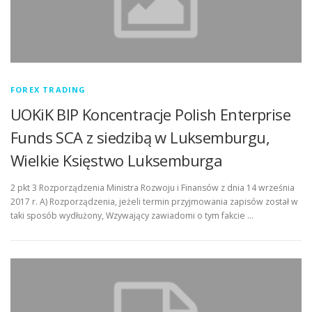
ULTRASOUND
FOREX TRADING
UOKiK BIP Koncentracje Polish Enterprise
Funds SCA z siedzibą w Luksemburgu,
Wielkie Księstwo Luksemburga
2 pkt 3 Rozporządzenia Ministra Rozwoju i Finansów z dnia 14 września
2017 r. A) Rozporządzenia, jeżeli termin przyjmowania zapisów został w
taki sposób wydłużony, Wzywający zawiadomi o tym fakcie …