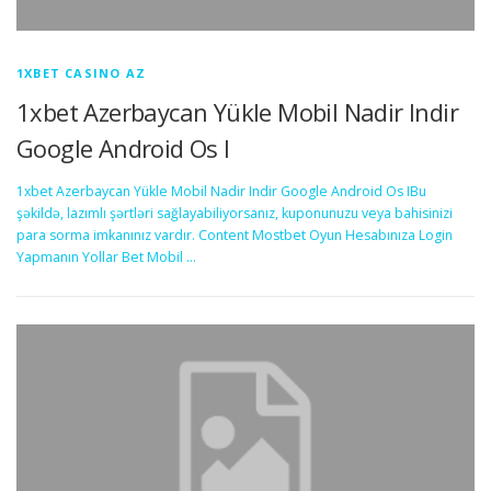
PHYSICAL THERAPY
1XBET CASINO AZ
1xbet Azerbaycan Yükle Mobil Nadir Indir
POST SURGICAL REHABILITATION THERAPY
Google Android Os I
1xbet Azerbaycan Yükle Mobil Nadir Indir Google Android Os IBu
şəkildə, lazımlı şərtləri sağlayabiliyorsanız, kuponunuzu veya bahisinizi
TESTIMONIALS
para sorma imkanınız vardır. Content Mostbet Oyun Hesabınıza Login
Yapmanın Yollar Bet Mobil …
THERAPEUTIC MODALITIES
TRANSFORMATIONAL (LIFE) COACHING
TREATMENTS