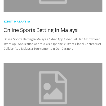
CORRECTIVE AND THERAPEUTIC EXERCISES
1XBET MALAYSIA
Online Sports Betting In Malaysi
FLEXION DISTRACTION
Online Sports Betting In Malaysia 1xbet App 1xbet Cellular ᐉ Download
1xbet Apk Application Android Os & Iphone ᐉ 1xbet Global Content Bet
FUNCTIONAL MEDICINE
Cellular App Malaysia Tournaments In Our Casino …
HOME
MYOFASCIAL RELEASE
NEW LIFE TRANSFORMATIONAL TECHNIQUE