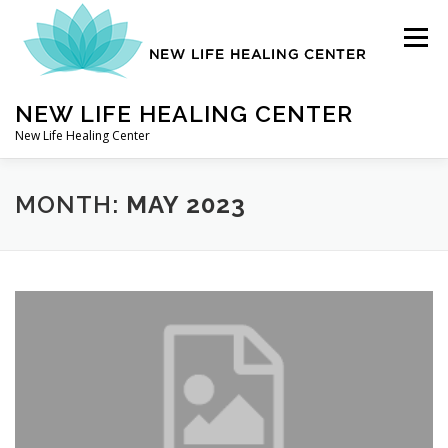
Skip
to
Menu
content
NEW LIFE HEALING CENTER
New Life Healing Center
ABOUT
MONTH:
MAY 2023
ABOUT – HOME
AUTO ACCIDENT CHIROPRACTOR
CONTACT