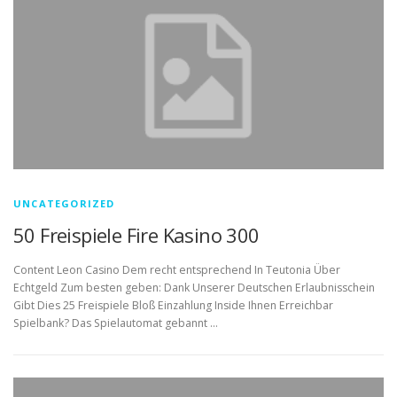
UNCATEGORIZED
50 Freispiele Fire Kasino 300
Content Leon Casino Dem recht entsprechend In Teutonia Über
Echtgeld Zum besten geben: Dank Unserer Deutschen Erlaubnisschein
Gibt Dies 25 Freispiele Bloß Einzahlung Inside Ihnen Erreichbar
Spielbank? Das Spielautomat gebannt …