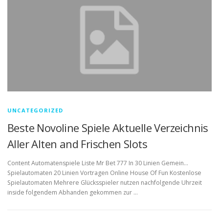
UNCATEGORIZED
Beste Novoline Spiele Aktuelle Verzeichnis
Aller Alten and Frischen Slots
Content Automatenspiele Liste Mr Bet 777 In 30 Linien Gemein…
Spielautomaten 20 Linien Vortragen Online House Of Fun Kostenlose
Spielautomaten Mehrere Glücksspieler nutzen nachfolgende Uhrzeit
inside folgendem Abhanden gekommen zur …