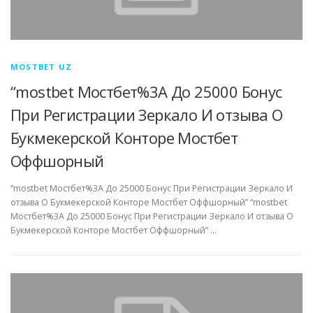
ULTRASOUND
MOSTBET UZ
“mostbet Мостбет%3A До 25000 Бонус
При Регистрации Зеркало И отзыва О
Букмекерской Конторе Мостбет
Оффшорный
“mostbet Мостбет%3A До 25000 Бонус При Регистрации Зеркало И
отзыва О Букмекерской Конторе Мостбет Оффшорный” “mostbet
Мостбет%3A До 25000 Бонус При Регистрации Зеркало И отзыва О
Букмекерской Конторе Мостбет Оффшорный” …