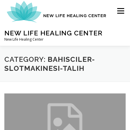
Skip
to
Menu
content
NEW LIFE HEALING CENTER
New Life Healing Center
ABOUT
CATEGORY:
BAHISCILER-
SLOTMAKINESI-TALIH
ABOUT – HOME
AUTO ACCIDENT CHIROPRACTOR
CONTACT