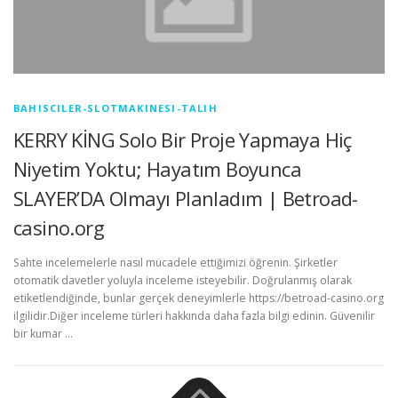
CORRECTIVE AND THERAPEUTIC EXERCISES
BAHISCILER-SLOTMAKINESI-TALIH
FLEXION DISTRACTION
KERRY KİNG Solo Bir Proje Yapmaya Hiç
Niyetim Yoktu; Hayatım Boyunca
FUNCTIONAL MEDICINE
SLAYER’DA Olmayı Planladım | Betroad-
casino.org
HOME
Sahte incelemelerle nasıl mücadele ettiğimizi öğrenin. Şirketler
otomatik davetler yoluyla inceleme isteyebilir. Doğrulanmış olarak
etiketlendiğinde, bunlar gerçek deneyimlerle https://betroad-casino.org
MYOFASCIAL RELEASE
ilgilidir.Diğer inceleme türleri hakkında daha fazla bilgi edinin. Güvenilir
bir kumar …
NEW LIFE TRANSFORMATIONAL TECHNIQUE