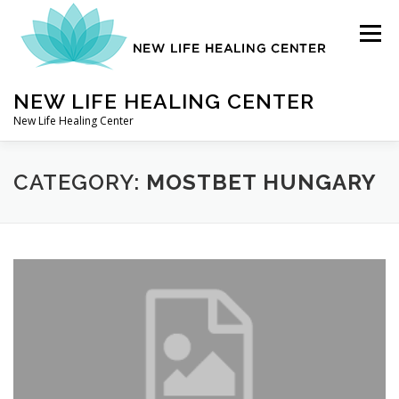
Skip
to
Menu
content
NEW LIFE HEALING CENTER
New Life Healing Center
ABOUT
CATEGORY:
MOSTBET HUNGARY
ABOUT – HOME
AUTO ACCIDENT CHIROPRACTOR
CONTACT