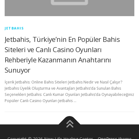
CORRECTIVE AND THERAPEUTIC EXERCISES
JETBAHIS
Jetbahis, Türkiye’nin En Popüler Bahis
FLEXION DISTRACTION
Siteleri ve Canlı Casino Oyunları
Rehberiyle Kazanmanın Anahtarını
FUNCTIONAL MEDICINE
Sunuyor
İçerik Jetbahis: Online Bahis Siteleri Jetbahis Nedir ve Nasıl Çalışır?
HOME
Jetbahis Üyelik Oluşturma ve Avantajları Jetbahis’da Sunulan Bahis
Seçenekleri Jetbahis: Canlı Kumar Oyunları Jetbahis’da Oynayabileceğiniz
Popüler Canlı Casino Oyunları Jetbahis …
MYOFASCIAL RELEASE
NEW LIFE TRANSFORMATIONAL TECHNIQUE
Copyright © 2026 New Life Healing Center
–
OnePress
theme