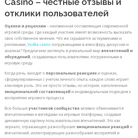
Casino – честные отзывы и
отклики пользователей
CORRECTIVE AND THERAPEUTIC EXERCISES
Оценки и рецензии
– неизменная составляющая современной
игровой среды, где каждый участник имеет возможность высказать
FLEXION DISTRACTION
свое собственное мнение. Что же скрывается за терминами и
репликами,
Vodka casino
погружающими в атмосферу дискуссии и
анализа? Предлагаем заглянуть в уникальный мир
впечатлений и
обсуждений
, создаваемых пользователями, погруженными в
FUNCTIONAL MEDICINE
игровую среду.
Когда речь заходит о
персональных реакциях
и оценках,
сформулированных с учетом личного опыта, каждое слово играет
HOME
ключевую роль. Это не просто отзывы, но истории, наполненные
эмоциональной составляющей
и индивидуальным подходом к
восприятию игрового процесса.
MYOFASCIAL RELEASE
Все больше
участников сообщества
активно обмениваются
впечатлениями и взглядами на игровые платформы, создавая
динамичную картину пользовательских впечатлений. Это как
зеркало, отражающее разнообразие
эмоциональных реакций
и
NEW LIFE TRANSFORMATIONAL TECHNIQUE
впечатлений, иллюстрирующее разнообразие восприятий и