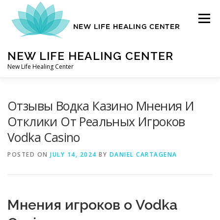
Skip
to
Menu
content
NEW LIFE HEALING CENTER
New Life Healing Center
ABOUT
Отзывы Водка Казино Мнения И
Отклики От Реальных Игроков
Vodka Casino
ABOUT – HOME
POSTED ON
JULY 14, 2024
BY
DANIEL CARTAGENA
AUTO ACCIDENT CHIROPRACTOR
Мнения игроков о Vodka
CONTACT