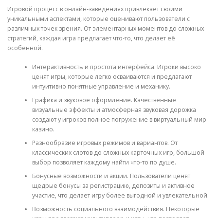
Игровой процесс в онлайн-заведениях привлекает своими
уникальными аспектами, которые оценивают пользователи с
различных точек зрения. От элементарных моментов до сложных
стратегий, каждая игра предлагает что-то, что делает её
особенной.
Интерактивность и простота интерфейса. Игроки высоко
ценят игры, которые легко осваиваются и предлагают
интуитивно понятные управление и механику.
Графика и звуковое оформление. Качественные
визуальные эффекты и атмосферная звуковая дорожка
создают у игроков полное погружение в виртуальный мир
казино.
Разнообразие игровых режимов и вариантов. От
классических слотов до сложных карточных игр, большой
выбор позволяет каждому найти что-то по душе.
Бонусные возможности и акции. Пользователи ценят
щедрые бонусы за регистрацию, депозиты и активное
участие, что делает игру более выгодной и увлекательной.
Возможность социального взаимодействия. Некоторые