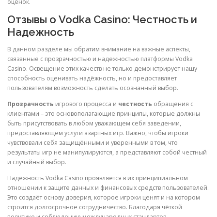
оценок.
Отзывы о Vodka Casino: Честность и
PHYSICAL THERAPY
Надежность
В данном разделе мы обратим внимание на важные аспекты,
связанные с прозрачностью и надежностью платформы Vodka
POST SURGICAL REHABILITATION THERAPY
Casino. Освещение этих качеств не только демонстрирует нашу
способность оценивать надёжность, но и предоставляет
пользователям возможность сделать осознанный выбор.
TESTIMONIALS
Прозрачность
игрового процесса и
честность
обращения с
клиентами – это основополагающие принципы, которые должны
быть присутствовать в любом уважающем себя заведении,
предоставляющем услуги азартных игр. Важно, чтобы игроки
THERAPEUTIC MODALITIES
чувствовали себя защищёнными и уверенными в том, что
результаты игр не манипулируются, а представляют собой честный
и случайный выбор.
TRANSFORMATIONAL (LIFE) COACHING
Надёжность Vodka Casino проявляется в их принципиальном
отношении к защите данных и финансовых средств пользователей.
Это создаёт основу доверия, которое игроки ценят и на котором
TREATMENTS
строится долгосрочное сотрудничество. Благодаря чёткой
политике и соблюдению международных стандартов