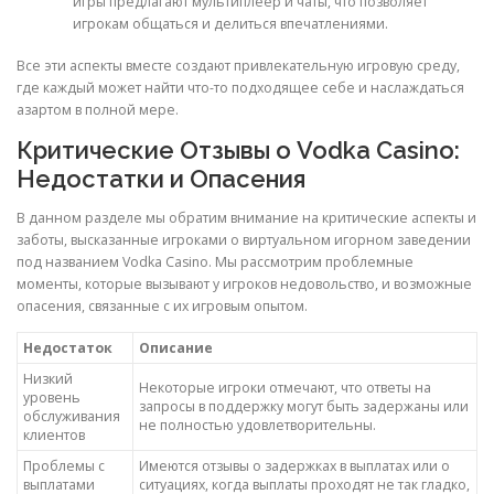
игры предлагают мультиплеер и чаты, что позволяет
игрокам общаться и делиться впечатлениями.
Все эти аспекты вместе создают привлекательную игровую среду,
где каждый может найти что-то подходящее себе и наслаждаться
азартом в полной мере.
Критические Отзывы о Vodka Casino:
Недостатки и Опасения
В данном разделе мы обратим внимание на критические аспекты и
заботы, высказанные игроками о виртуальном игорном заведении
под названием Vodka Casino. Мы рассмотрим проблемные
моменты, которые вызывают у игроков недовольство, и возможные
опасения, связанные с их игровым опытом.
Недостаток
Описание
Низкий
Некоторые игроки отмечают, что ответы на
уровень
запросы в поддержку могут быть задержаны или
обслуживания
не полностью удовлетворительны.
клиентов
Проблемы с
Имеются отзывы о задержках в выплатах или о
выплатами
ситуациях, когда выплаты проходят не так гладко,