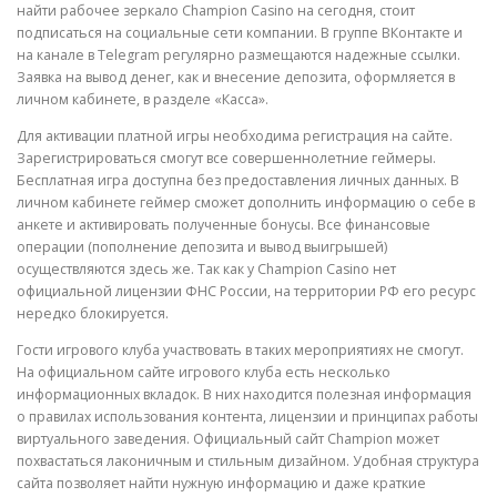
найти рабочее зеркало Champion Casino на сегодня, стоит
подписаться на социальные сети компании. В группе ВКонтакте и
на канале в Telegram регулярно размещаются надежные ссылки.
Заявка на вывод денег, как и внесение депозита, оформляется в
личном кабинете, в разделе «Касса».
Для активации платной игры необходима регистрация на сайте.
Зарегистрироваться смогут все совершеннолетние геймеры.
Бесплатная игра доступна без предоставления личных данных. В
личном кабинете геймер сможет дополнить информацию о себе в
анкете и активировать полученные бонусы. Все финансовые
операции (пополнение депозита и вывод выигрышей)
осуществляются здесь же. Так как у Champion Casino нет
официальной лицензии ФНС России, на территории РФ его ресурс
нередко блокируется.
Гости игрового клуба участвовать в таких мероприятиях не смогут.
На официальном сайте игрового клуба есть несколько
информационных вкладок. В них находится полезная информация
о правилах использования контента, лицензии и принципах работы
виртуального заведения. Официальный сайт Champion может
похвастаться лаконичным и стильным дизайном. Удобная структура
сайта позволяет найти нужную информацию и даже краткие