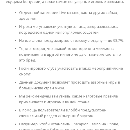
текущими бонусами, а также самые популярные игровые автоматы.
Отдельной категории Live казино, как на других сайтах,
PHYSICAL THERAPY
здесь нет.
Игроки могут завести учетную запись, авторизовавшись
посредством одной из популярных соцсетей.
POST SURGICAL REHABILITATION THERAPY
Но все слоты предусматривают высокую отдачу — до 98,7%.
Те, кто говорят, что в какой-то конторе они миллионы
поднимают, а в другой ничего не дают такие же слоты, то
TESTIMONIALS
это бред.
Гости игрового клуба участвовать в таких мероприятиях не
смогут.
THERAPEUTIC MODALITIES
Данный документ позволяет проводить азартные игры в
большинстве стран мира.
Мы рекомендуем вам узнать, какие налоговые правила
TRANSFORMATIONAL (LIFE) COACHING
применяются к игрокам в вашей стране.
В помощь пользователям в лобби предусмотрен
специальный раздел «Отыгрыш бонусов».
TREATMENTS
Например, чтобы установить Champion Casino на iPhone,
нужно перейти в Safari и нажать на кнопку поделиться.