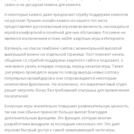
casino и не досадная помеха для клиента.
А некоторые казино даже предлагают службу поддержки клиентов
на русском! Лучшие онлайн-казино из нашего топ листа
предоставляют русскоязычным игрокам возможность наслаждаться
игрой в комфортной и понятной для них обстановке. Россияне не
являются исключением и тоже любят азартные игры в Интернете.
Взглянуть на список гемблинг-сайтов с моментальной выплатой
выигрышей можно на отдельной странице. Пост поможет начать
общение со службой поддержки азартного сайта и подскажет, о
чем важно узнать в первую очередь перед началом игры. Также
регулярно проводятся акции по поводу выхода новых слотов у
популярных провайдеров и они сопровождаются некоторым
количеством фриспинов . Не исключено, что маркетинговый отдел
решит запустить бонус без требований отыгрыша для привлечения
посетителей.
Бонусные игры значительно повышают развлекательную ценность,
так как они обычно приносят больше выплат благодаря
дополнительным функциям. Это функция, которую многие
разработчики внедрили за последние несколько лет. Это дает
игрокам быстрый доступ к самой захватывающей части игры.