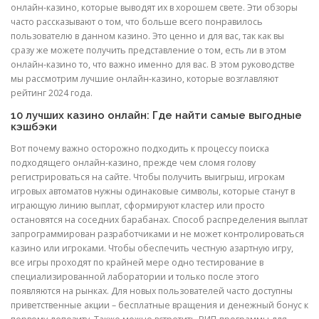
онлайн-казино, которые выводят их в хорошем свете. Эти обзоры
часто рассказывают о том, что больше всего понравилось
пользователю в данном казино. Это ценно и для вас, так как вы
PHYSICAL THERAPY
сразу же можете получить представление о том, есть ли в этом
онлайн-казино то, что важно именно для вас. В этом руководстве
мы рассмотрим лучшие онлайн-казино, которые возглавляют
POST SURGICAL REHABILITATION THERAPY
рейтинг 2024 года.
10 лучших казино онлайн: Где найти самые выгодные
кэшбэки
TESTIMONIALS
Вот почему важно осторожно подходить к процессу поиска
подходящего онлайн-казино, прежде чем сломя голову
регистрироваться на сайте. Чтобы получить выигрыш, игрокам
игровых автоматов нужны одинаковые символы, которые станут в
THERAPEUTIC MODALITIES
играющую линию выплат, сформируют кластер или просто
остановятся на соседних барабанах. Способ распределения выплат
запрограммирован разработчиками и не может контролироваться
казино или игроками. Чтобы обеспечить честную азартную игру,
TRANSFORMATIONAL (LIFE) COACHING
все игры проходят по крайней мере одно тестирование в
специализированной лаборатории и только после этого
появляются на рынках. Для новых пользователей часто доступны
TREATMENTS
приветственные акции – бесплатные вращения и денежный бонус к