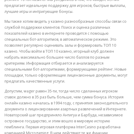
предлагает идеальную поддержку для игроков, быстрые выплаты,
лучшие игры и интригующие бонусы.
Мы также хотим видеть у казино разнообразные способы связи со
службой поддержки клиентов. Поиск и оценка различных
показателей казино в интернете проводится с помощью
специальных бот-алгоритмов, в автоматическом режиме. Это
позволяет регулярно оценивать залы и формировать ТОП 10
казино. Чтобы войти в ТОП 10 казино, игорный клуб должен
набрать максимально большее число баллов по разным
критериям. Информация отбирается и анализируется
специальными бот-алгоритмами, формирующими рейтинг. Новые
площадки, только оформляющие лицензионные документы, могут
предлагать качественные услуги.
Допустим, wager равен 35-ти, тогда число сделанных игроком
ставок должно в 35 раз быть больше, чем сумма бонуса. История
онлайн казино началась в 1994 году, с принятия законодательного
документа о лицензировании азартных развлечений в Интернете.
Новаторский шаг предприняло Антигуа и Барбуда, независимое
островное государство, и этим вошло в мировую историю
гемблинга. Первая игровая платформа InterCasino разработана
компанией Microgaming. В нем действуют те же функции,