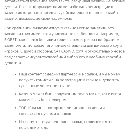
затрагиваться в течение всего текста, раскрывая различные важные
детали. Такая информация поможет избежать регистрации в
казино-лохотронах и посещать действительно топовые онлайн
казино, доказавшие свою надежность.
При сравнении вышеупомянутых казино можно заметить, что
каждое из них имеет свои уникальные особенности. Например,
RIOBET выделяется большим количеством игр и разнообразием
валют счета, что делает его привлекательным для широкого круга
игроков. С другой стороны, CAT CASINO, хотя и относительно новое,
предлагает конкурентоспособный выбор игр и удобные способы
депозита.
Наш контент содержит партнерские ссылки, и мы можем
получать комиссию на регистрации в казино и депозиты,
сделанные через эти ссылки.
Казино может быть популярным точно так же, как и книга
может быть бестселлером.
ТОП 10 казино в которых стоит играть на деньги
составлялся с учетом отзывов.
На счету завсегдатаев полно выплат, скопившихся за
последние годы.