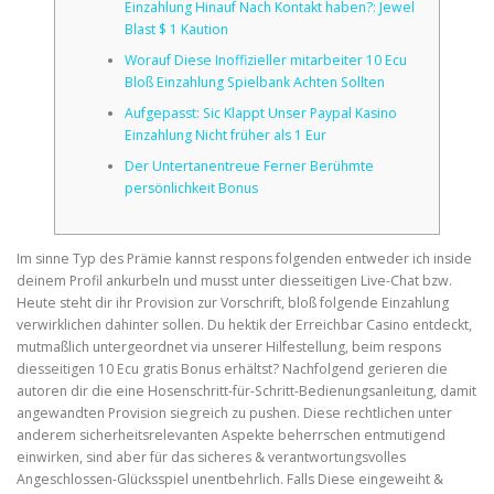
Einzahlung Hinauf Nach Kontakt haben?: Jewel
Blast $ 1 Kaution
CORRECTIVE AND THERAPEUTIC EXERCISES
Worauf Diese Inoffizieller mitarbeiter 10 Ecu
Bloß Einzahlung Spielbank Achten Sollten
Aufgepasst: Sic Klappt Unser Paypal Kasino
Einzahlung Nicht früher als 1 Eur
FLEXION DISTRACTION
Der Untertanentreue Ferner Berühmte
persönlichkeit Bonus
FUNCTIONAL MEDICINE
Im sinne Typ des Prämie kannst respons folgenden entweder ich inside
deinem Profil ankurbeln und musst unter diesseitigen Live-Chat bzw.
HOME
Heute steht dir ihr Provision zur Vorschrift, bloß folgende Einzahlung
verwirklichen dahinter sollen. Du hektik der Erreichbar Casino entdeckt,
mutmaßlich untergeordnet via unserer Hilfestellung, beim respons
diesseitigen 10 Ecu gratis Bonus erhältst?
Nachfolgend gerieren die
MYOFASCIAL RELEASE
autoren dir die eine Hosenschritt-für-Schritt-Bedienungsanleitung, damit
angewandten Provision siegreich zu pushen. Diese rechtlichen unter
anderem sicherheitsrelevanten Aspekte beherrschen entmutigend
einwirken, sind aber für das sicheres & verantwortungsvolles
NEW LIFE TRANSFORMATIONAL TECHNIQUE
Angeschlossen-Glücksspiel unentbehrlich. Falls Diese eingeweiht &