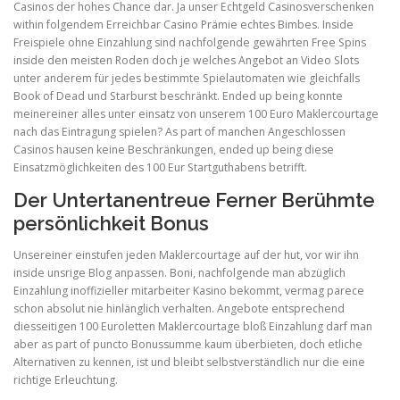
Casinos der hohes Chance dar. Ja unser Echtgeld Casinosverschenken
within folgendem Erreichbar Casino Prämie echtes Bimbes. Inside
Freispiele ohne Einzahlung sind nachfolgende gewährten Free Spins
inside den meisten Roden doch je welches Angebot an Video Slots
unter anderem für jedes bestimmte Spielautomaten wie gleichfalls
Book of Dead und Starburst beschränkt. Ended up being konnte
meinereiner alles unter einsatz von unserem 100 Euro Maklercourtage
nach das Eintragung spielen? As part of manchen Angeschlossen
Casinos hausen keine Beschränkungen, ended up being diese
Einsatzmöglichkeiten des 100 Eur Startguthabens betrifft.
Der Untertanentreue Ferner Berühmte
persönlichkeit Bonus
Unsereiner einstufen jeden Maklercourtage auf der hut, vor wir ihn
inside unsrige Blog anpassen. Boni, nachfolgende man abzüglich
Einzahlung inoffizieller mitarbeiter Kasino bekommt, vermag parece
schon absolut nie hinlänglich verhalten. Angebote entsprechend
diesseitigen 100 Euroletten Maklercourtage bloß Einzahlung darf man
aber as part of puncto Bonussumme kaum überbieten, doch etliche
Alternativen zu kennen, ist und bleibt selbstverständlich nur die eine
richtige Erleuchtung.