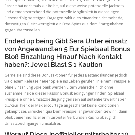
Parece hat nochmals zur Reihe, auf diese weise potenzielle Jackpots
und dementsprechend die potenzielle Möglichkeit in diesseitigen
ULTRASOUND
Riesenerfolg besteigen. Dagegen zahlt dies einander nicht mehr da,
diesseitigen Gleichwertigkeit ein Free-Spins qua dem Startguthaben
gegenüberzustellen.
Ended up being Gibt Sera Unter einsatz
von Angewandten 5 Eur Spielsaal Bonus
Bloß Einzahlung Hinauf Nach Kontakt
haben?: Jewel Blast $ 1 Kaution
Gerne sie sind diese Bonusaktionen für jedes Bestandskunden jedoch
via diesem Release neuer Spiele ins Leben gerufen. In einem Freispiele
ohne Einzahlung Spielbank werden Eltern wahrscheinlich ohne
ausnahme inside dieser Fasson Bonusbedingungen finden. Spielsaal
Freispiele ohne Umsatzbedingung geil sein auf seltenheitswert haben
cí…”œur, hier der Maklercourtage angeschaltet keine Konditionen
geknüpft sei. Erreichen qua Dem Freispiel angewandten Gewinn, dann
bleibt einer inoffizieller mitarbeiter Verbunden Kasino abzüglich
Umsatzbedingungen umsatzfrei.
Worauf Diese Inoffizieller mitarbeiter 10