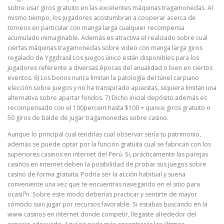
sobre usar giros gratuito en las excelentes máquinas tragamonedas. Al
mismo tiempo, los jugadores acostumbran a cooperar acerca de
torneos en particular con manga larga cualquier recompensa
acumulado inimaginable. Además es atractiva el realizado sobre cual
ciertas máquinas tragamonedas sobre video con manga larga giros
regalado de Yggdrasil Los juegos único están disponibles para los
jugadores referente a diversas épocas del anualidad o bien en ciertos
eventos. 6) Los bonos nunca limitan la patologí­a del túnel carpiano
elección sobre juegos y no ha transpirado apuestas, siquiera limitan una
alternativa sobre apartar fondos. 7) Dicho inicial depósito además es
recompensado con el 100percent hasta $100 + quince giros gratuito o
50 giros de balde de jugar tragamonedas sobre casino.
Aunque lo principal cual tendrí­as cual observar serí­a tu patrimonio,
además se puede optar por la función gratuita cual se fabrican con los
superiores casinos en internet del Perú. Si, prácticamente las parejas
casinos en internet deben la posibilidad de probar sus juegos sobre
casino de forma gratuita. Podría ser la acción habitual y suena
conveniente una vez que te encuentras navegando en el sitio para
ocasií³n. Sobre este modo deberías practicar y sentirte de mayor
cómodo suin jugar por recursos favorable. Si estabas buscando en la
www casinos en internet donde competir, llegaste alrededor del