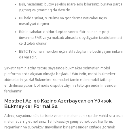
Bəli, hesabınızı bütöv şəkildə idarə edə bilərsiniz, buraya parça
yiğmaq və çıxarmaq da daxildir.
Bu halda şirkət, sürtülmə və qondarma nəticələri üçün
məsuliyyət daşımır.
Bütün sahələri doldurduqdan sonra, fikir olunan e-poçt
ünvanına SMS və ya məktub almaqla qeydiyyatın təsdiqlənməsi
cəld tələb olunur.
BETCITY idman mərcləri üçün istifadəçilərinə bədii yayım imkanı
da yaradır.
Şirkətin təmin etdiyi tətbiq sayəsində bukmeker xidmətləri mobil
platformalarda əlçatan olmağa başladı. 1Win indir, mobil bukmeker
xidmətlərini yoxla! Bukmeker xidmətləri təmin edən mobil tətbiqin
endirilməsi yuxarı bölmədə disput etdiyimiz tətbiqin endirilməsindən
fərqlənmir.
Mostbet Az-90 Kazino Azerbaycan ən Yüksək
Bukmeyker Formal Sa
Adınız, soyadınız, tülu tarixiniz və əməl məlumatınız qədər vahid sıra əsas
məlumatları iç etməlisiniz. Təhlükəsizliyi genişlətmək ötrü hərflərin,
rəqəmlərin və subyektiv simvolların birləşməsindən istifadə görmək