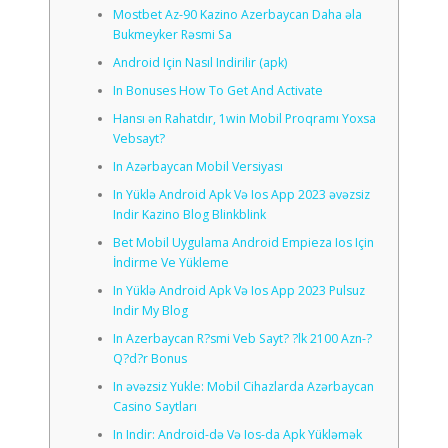
Mostbet Az-90 Kazino Azerbaycan Daha əla
Bukmeyker Rəsmi Sa
CORRECTIVE AND THERAPEUTIC EXERCISES
Android Için Nasıl Indirilir (apk)
In Bonuses How To Get And Activate
Hansı ən Rahatdır, 1win Mobil Proqramı Yoxsa
FLEXION DISTRACTION
Vebsayt?
In Azərbaycan Mobil Versiyası
In Yüklə Android Apk Və Ios App 2023 əvəzsiz
FUNCTIONAL MEDICINE
Indir Kazino Blog Blinkblink
Bet Mobil Uygulama Android Empieza Ios Için
İndirme Ve Yükleme
HOME
In Yüklə Android Apk Və Ios App 2023 Pulsuz
Indir My Blog
In Azerbaycan R?smi Veb Sayt? ?lk 2100 Azn-?
MYOFASCIAL RELEASE
Q?d?r Bonus
In əvəzsiz Yukle: Mobil Cihazlarda Azərbaycan
Casino Saytları
NEW LIFE TRANSFORMATIONAL TECHNIQUE
In Indir: Android-də Və Ios-da Apk Yükləmək