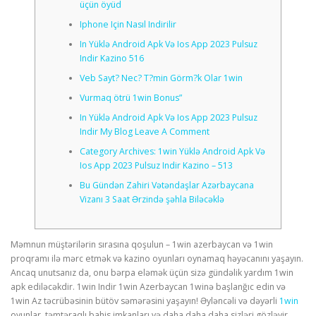
üçün öyüd
Iphone Için Nasıl Indirilir
PHYSICAL THERAPY
In Yüklə Android Apk Və Ios App 2023 Pulsuz
Indir Kazino 516
Veb Sayt? Nec? T?min Görm?k Olar 1win
POST SURGICAL REHABILITATION THERAPY
Vurmaq ötrü 1win Bonus”
In Yüklə Android Apk Və Ios App 2023 Pulsuz
Indir My Blog Leave A Comment
TESTIMONIALS
Category Archives: 1win Yüklə Android Apk Və
Ios App 2023 Pulsuz Indir Kazino – 513
Bu Gündən Zahiri Vətəndaşlar Azərbaycana
THERAPEUTIC MODALITIES
Vizanı 3 Saat Ərzində şəhla Biləcəklə
Məmnun müştərilərin sırasına qoşulun – 1win azerbaycan və 1win
TRANSFORMATIONAL (LIFE) COACHING
proqramı ilə mərc etmək və kazino oyunları oynamaq həyəcanını yaşayın.
Ancaq unutsanız da, onu bərpa eləmək üçün sizə gündəlik yardım 1win
apk ediləcəkdir. 1win Indir 1win Azerbaycan 1winə başlanğıc edin və
TREATMENTS
1win Az təcrübəsinin bütöv səmərəsini yaşayın! Əyləncəli və dəyərli
1win
oyunlar, təmtəraqlı bahis imkanları və daha daha daha sizləri gözləyir.