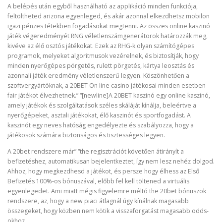
A belépés után egyből használható az applikáció minden funkciója,
feltöltheted arizona egyenleged, és akár azonnal elkezdhetsz mobilon
igazi pénzes tétekben fogadásokat megtenni. Az összes online kaszinó
játék végeredményét RNG véletlenszámgenerátorok határozzák meg,
kivéve az élő osztós játékokat. Ezek az RHG-k olyan számítógépes
programok, melyeket algoritmusok vezérelnek, és biztosítják, hogy
minden nyerőgépes pörgetés, rulett pörgetés, kártya leosztás és
azonnali játék eredmény véletlenszerű legyen. Köszönhetően a
szoftvergyártóknak, a 20BET On line casino játékosai minden esetben
fair játékot élvezhetnek.” “[newline]A 20BET kaszinó egy online kaszinó,
amely játékok és szolgáltatások széles skáláját kínálja, beleértve a
nyerőgépeket, asztali játékokat, élő kaszinót és sportfogadást. A
kaszinót egy neves hatóság engedélyezte és szabályozza, hogy a
játékosok számára biztonságos és tisztességes legyen.
A 20bet rendszere már” “the regisztrációt követően átirányít a
befizetéshez, automatikusan bejelentkeztet, így nem lesz nehéz dolgod.
Ahhoz, hogy megkezdhesd a játékot, és persze hogy élhess az Első
Befizetés 100%-os bónuszával, előbb fel kell töltened a virtuális
egyenlegedet. Ami miatt mégis figyelemre méltó the 20bet bónuszok
rendszere, az, hogy a new piaci átlagnál úgy kínálnak magasabb
összegeket, hogy közben nem kötik a visszaforgatást magasabb odds-
okhoz.