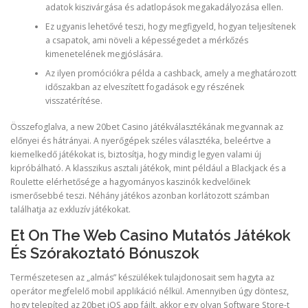
adatok kiszivárgása és adatlopások megakadályozása ellen.
Ez ugyanis lehetővé teszi, hogy megfigyeld, hogyan teljesítenek
a csapatok, ami növeli a képességedet a mérkőzés
kimenetelének megjóslására.
Az ilyen promóciókra példa a cashback, amely a meghatározott
időszakban az elveszített fogadások egy részének
visszatérítése.
Összefoglalva, a new 20bet Casino játékválasztékának megvannak az
előnyei és hátrányai. A nyerőgépek széles választéka, beleértve a
kiemelkedő játékokat is, biztosítja, hogy mindig legyen valami új
kipróbálható. A klasszikus asztali játékok, mint például a Blackjack és a
Roulette elérhetősége a hagyományos kaszinók kedvelőinek
ismerősebbé teszi. Néhány játékos azonban korlátozott számban
találhatja az exkluzív játékokat.
Et On The Web Casino Mutatós Játékok
És Szórakoztató Bónuszok
Természetesen az „almás” készülékek tulajdonosait sem hagyta az
operátor megfelelő mobil applikáció nélkül. Amennyiben úgy döntesz,
hogy telepíted az 20bet iOS app fájlt, akkor egy olyan Software Store-t