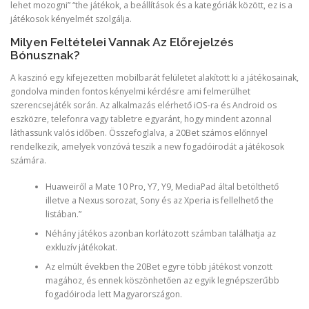
lehet mozogni” “the játékok, a beállítások és a kategóriák között, ez is a
játékosok kényelmét szolgálja.
Milyen Feltételei Vannak Az Előrejelzés
Bónusznak?
A kaszinó egy kifejezetten mobilbarát felületet alakított ki a játékosainak,
gondolva minden fontos kényelmi kérdésre ami felmerülhet
szerencsejáték során. Az alkalmazás elérhető iOS-ra és Android os
eszközre, telefonra vagy tabletre egyaránt, hogy mindent azonnal
láthassunk valós időben. Összefoglalva, a 20Bet számos előnnyel
rendelkezik, amelyek vonzóvá teszik a new fogadóirodát a játékosok
számára.
Huaweiről a Mate 10 Pro, Y7, Y9, MediaPad által betölthető
illetve a Nexus sorozat, Sony és az Xperia is fellelhető the
listában.”
Néhány játékos azonban korlátozott számban találhatja az
exkluzív játékokat.
Az elmúlt években the 20Bet egyre több játékost vonzott
magához, és ennek köszönhetően az egyik legnépszerűbb
fogadóiroda lett Magyarországon.