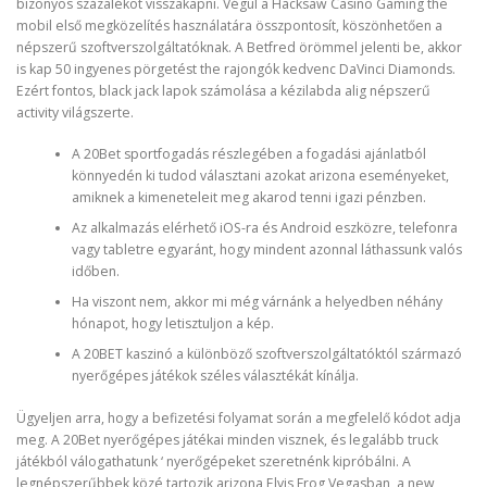
bizonyos százalékot visszakapni. Végül a Hacksaw Casino Gaming the
mobil első megközelítés használatára összpontosít, köszönhetően a
népszerű szoftverszolgáltatóknak. A Betfred örömmel jelenti be, akkor
is kap 50 ingyenes pörgetést the rajongók kedvenc DaVinci Diamonds.
Ezért fontos, black jack lapok számolása a kézilabda alig népszerű
activity világszerte.
A 20Bet sportfogadás részlegében a fogadási ajánlatból
könnyedén ki tudod választani azokat arizona eseményeket,
amiknek a kimeneteleit meg akarod tenni igazi pénzben.
Az alkalmazás elérhető iOS-ra és Android eszközre, telefonra
vagy tabletre egyaránt, hogy mindent azonnal láthassunk valós
időben.
Ha viszont nem, akkor mi még várnánk a helyedben néhány
hónapot, hogy letisztuljon a kép.
A 20BET kaszinó a különböző szoftverszolgáltatóktól származó
nyerőgépes játékok széles választékát kínálja.
Ügyeljen arra, hogy a befizetési folyamat során a megfelelő kódot adja
meg. A 20Bet nyerőgépes játékai minden visznek, és legalább truck
játékból válogathatunk ‘ nyerőgépeket szeretnénk kipróbálni. A
legnépszerűbbek közé tartozik arizona Elvis Frog Vegasban, a new