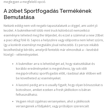
meglegyen a megfelelő opció.
A 20bet Sportfogadás Termékének
Bemutatása
Nekünk eddig nem volt negatív tapasztalatunk a céggel, ami azért jó
kezdet. A bukmékernél több mint truck különböző nemzetközi
eseményre teheted meg the tétjeidet, és ezzel a számmal a new 20bet
a piaci átlag fölé lő. Sajnos a helyszínre vagy időpontra nem lehet szűrni,
így a konkrét eseményt megtalálni jóval nehezebb. Ez persze inkább
kezelhetőségi kérdés, amelyről fentebb már elmondtuk a – kevésbé
hízelgő – véleményünket.
A bukméker arra is lehetőséget ad, hogy statisztikákat és
korábbi eredményeket is megnézhess, így sok időt
megspórolhatsz sportfogadás előtt, ráadásul akár élőben will
be követheted az eseményeket.
A kaszinó pedig arra is usually figyelt, hogy olyan bónuszokat is
biztosítson, amiket ezeken a fresh játékokon is bátran
felhasználhatsz.
Vegyen részt izgalmas versenyeken, ahol a játékosok
versengenek a fődíjakért, vagy próbáljon szerencsét