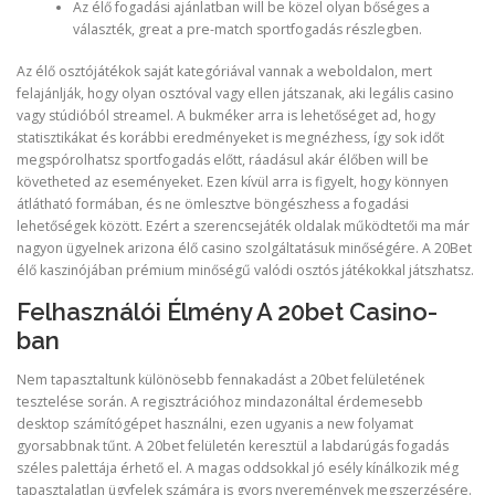
Az élő fogadási ajánlatban will be közel olyan bőséges a
választék, great a pre-match sportfogadás részlegben.
Az élő osztójátékok saját kategóriával vannak a weboldalon, mert
felajánlják, hogy olyan osztóval vagy ellen játszanak, aki legális casino
vagy stúdióból streamel. A bukméker arra is lehetőséget ad, hogy
statisztikákat és korábbi eredményeket is megnézhess, így sok időt
megspórolhatsz sportfogadás előtt, ráadásul akár élőben will be
követheted az eseményeket. Ezen kívül arra is figyelt, hogy könnyen
átlátható formában, és ne ömlesztve böngészhess a fogadási
lehetőségek között. Ezért a szerencsejáték oldalak működtetői ma már
nagyon ügyelnek arizona élő casino szolgáltatásuk minőségére. A 20Bet
élő kaszinójában prémium minőségű valódi osztós játékokkal játszhatsz.
Felhasználói Élmény A 20bet Casino-
ban
Nem tapasztaltunk különösebb fennakadást a 20bet felületének
tesztelése során. A regisztrációhoz mindazonáltal érdemesebb
desktop számítógépet használni, ezen ugyanis a new folyamat
gyorsabbnak tűnt. A 20bet felületén keresztül a labdarúgás fogadás
széles palettája érhető el. A magas oddsokkal jó esély kínálkozik még
tapasztalatlan ügyfelek számára is gyors nyeremények megszerzésére.