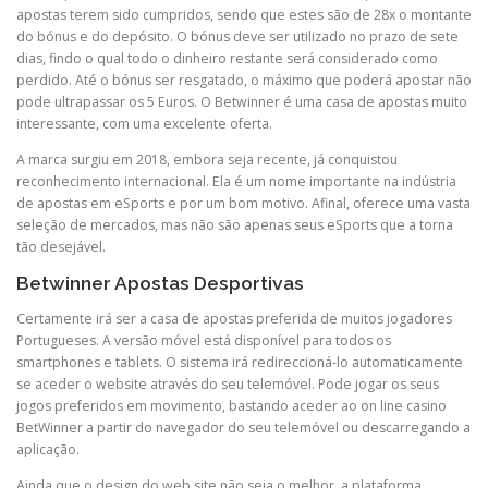
apostas terem sido cumpridos, sendo que estes são de 28x o montante
do bónus e do depósito. O bónus deve ser utilizado no prazo de sete
dias, findo o qual todo o dinheiro restante será considerado como
perdido. Até o bónus ser resgatado, o máximo que poderá apostar não
pode ultrapassar os 5 Euros. O Betwinner é uma casa de apostas muito
interessante, com uma excelente oferta.
A marca surgiu em 2018, embora seja recente, já conquistou
reconhecimento internacional. Ela é um nome importante na indústria
de apostas em eSports e por um bom motivo. Afinal, oferece uma vasta
seleção de mercados, mas não são apenas seus eSports que a torna
tão desejável.
Betwinner Apostas Desportivas
Certamente irá ser a casa de apostas preferida de muitos jogadores
Portugueses. A versão móvel está disponível para todos os
smartphones e tablets. O sistema irá redireccioná-lo automaticamente
se aceder o website através do seu telemóvel. Pode jogar os seus
jogos preferidos em movimento, bastando aceder ao on line casino
BetWinner a partir do navegador do seu telemóvel ou descarregando a
aplicação.
Ainda que o design do web site não seja o melhor, a plataforma