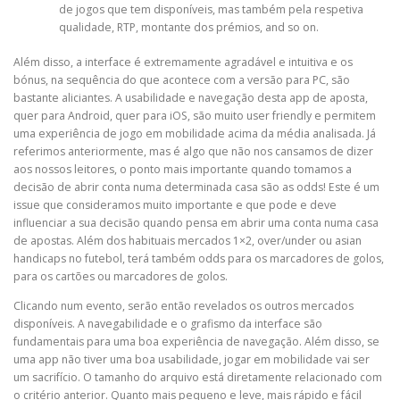
de jogos que tem disponíveis, mas também pela respetiva
qualidade, RTP, montante dos prémios, and so on.
Além disso, a interface é extremamente agradável e intuitiva e os
bónus, na sequência do que acontece com a versão para PC, são
bastante aliciantes. A usabilidade e navegação desta app de aposta,
quer para Android, quer para iOS, são muito user friendly e permitem
uma experiência de jogo em mobilidade acima da média analisada. Já
referimos anteriormente, mas é algo que não nos cansamos de dizer
aos nossos leitores, o ponto mais importante quando tomamos a
decisão de abrir conta numa determinada casa são as odds! Este é um
issue que consideramos muito importante e que pode e deve
influenciar a sua decisão quando pensa em abrir uma conta numa casa
de apostas. Além dos habituais mercados 1×2, over/under ou asian
handicaps no futebol, terá também odds para os marcadores de golos,
para os cartões ou marcadores de golos.
Clicando num evento, serão então revelados os outros mercados
disponíveis. A navegabilidade e o grafismo da interface são
fundamentais para uma boa experiência de navegação. Além disso, se
uma app não tiver uma boa usabilidade, jogar em mobilidade vai ser
um sacrifício. O tamanho do arquivo está diretamente relacionado com
o critério anterior. Quanto mais pequeno e leve, mais rápido e fácil