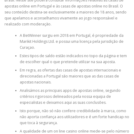
Brasil. Neste site poderá consultar informações relativas às casas de
apostas online em Portugal e às casas de apostas online no Brasil. O
seu conteúdo destina-se exclusivamente a maiores de 18 anos, sendo
que apelamos e aconselhamos vivamente ao jogo responsável e
realizado com moderação.
A BetWinner surgiu em 2018 em Portugal, é propriedade da
Marikit Holdings Ltd. e possui uma licença pela jurisdição de
Curaçao.
Estes tipos de saldo estão indicados no topo da página e tem
de escolher qual o que pretende utilizar na sua aposta.
Em regra, as ofertas das casas de apostas internacionais e
direcionadas a Portugal são maiores que as das casas de
apostas nacionais.
Analisámos as principais apps de apostas online, segundo
critérios rigorosos delineados pela nossa equipa de
especialistas e deixamos aqui as suas conclusões.
Isto porque, não só não confere credibilidade à marca, como
não aporta confiança aos utilizadores e é um forte handicap no
que toca à segurança.
A qualidade de um on line casino online mede-se pelo número