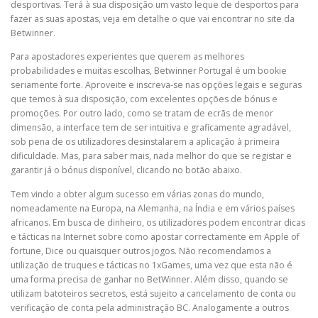
desportivas. Terá à sua disposição um vasto leque de desportos para
fazer as suas apostas, veja em detalhe o que vai encontrar no site da
Betwinner.
Para apostadores experientes que querem as melhores
probabilidades e muitas escolhas, Betwinner Portugal é um bookie
seriamente forte. Aproveite e inscreva-se nas opções legais e seguras
que temos à sua disposição, com excelentes opções de bónus e
promoções. Por outro lado, como se tratam de ecrãs de menor
dimensão, a interface tem de ser intuitiva e graficamente agradável,
sob pena de os utilizadores desinstalarem a aplicação à primeira
dificuldade. Mas, para saber mais, nada melhor do que se registar e
garantir já o bónus disponível, clicando no botão abaixo.
Tem vindo a obter algum sucesso em várias zonas do mundo,
nomeadamente na Europa, na Alemanha, na Índia e em vários países
africanos. Em busca de dinheiro, os utilizadores podem encontrar dicas
e tácticas na Internet sobre como apostar correctamente em Apple of
fortune, Dice ou quaisquer outros jogos. Não recomendamos a
utilização de truques e tácticas no 1xGames, uma vez que esta não é
uma forma precisa de ganhar no BetWinner. Além disso, quando se
utilizam batoteiros secretos, está sujeito a cancelamento de conta ou
verificação de conta pela administração BC. Analogamente a outros