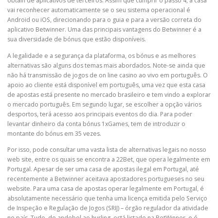
obtain de aplicativos de terceiros. Assim que cumprir o passo 4, a casa
vai reconhecer automaticamente se o seu sistema operacional é
Android ou iOS, direcionando para o guia e para a versão correta do
PHYSICAL THERAPY
aplicativo Betwinner. Uma das principais vantagens do Betwinner é a
sua diversidade de bónus que estão disponíveis.
A legalidade e a segurança da plataforma, os bónus e as melhores
POST SURGICAL REHABILITATION THERAPY
alternativas são alguns dos temas mais abordados. Note-se ainda que
não há transmissão de jogos de on line casino ao vivo em português. O
apoio ao cliente está disponível em português, uma vez que esta casa
de apostas está presente no mercado brasileiro e tem vindo a explorar
TESTIMONIALS
o mercado português. Em segundo lugar, se escolher a opção vários
desportos, terá acesso aos principais eventos do dia. Para poder
levantar dinheiro da conta bónus 1xGames, tem de introduzir o
montante do bónus em 35 vezes.
THERAPEUTIC MODALITIES
Por isso, pode consultar uma vasta lista de alternativas legais no nosso
web site, entre os quais se encontra a 22Bet, que opera legalmente em
Portugal. Apesar de ser uma casa de apostas ilegal em Portugal, até
TRANSFORMATIONAL (LIFE) COACHING
recentemente a Betwinner aceitava apostadores portugueses no seu
website. Para uma casa de apostas operar legalmente em Portugal, é
absolutamente necessário que tenha uma licença emitida pelo Serviço
TREATMENTS
de Inspeção e Regulação de Jogos (SRIJ) – órgão regulador da atividade
no país. Tudo, do andebol ao hurling, está listado na BetWinner, e é