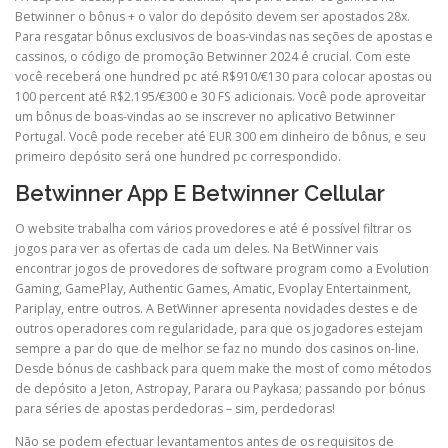
Betwinner o bônus + o valor do depósito devem ser apostados 28x.
Para resgatar bônus exclusivos de boas-vindas nas seções de apostas e
cassinos, o código de promoção Betwinner 2024 é crucial. Com este
você receberá one hundred pc até R$910/€130 para colocar apostas ou
100 percent até R$2.195/€300 e 30 FS adicionais. Você pode aproveitar
um bônus de boas-vindas ao se inscrever no aplicativo Betwinner
Portugal. Você pode receber até EUR 300 em dinheiro de bônus, e seu
primeiro depósito será one hundred pc correspondido.
Betwinner App E Betwinner Cellular
O website trabalha com vários provedores e até é possível filtrar os
jogos para ver as ofertas de cada um deles. Na BetWinner vais
encontrar jogos de provedores de software program como a Evolution
Gaming, GamePlay, Authentic Games, Amatic, Evoplay Entertainment,
Pariplay, entre outros. A BetWinner apresenta novidades destes e de
outros operadores com regularidade, para que os jogadores estejam
sempre a par do que de melhor se faz no mundo dos casinos on-line.
Desde bónus de cashback para quem make the most of como métodos
de depósito a Jeton, Astropay, Parara ou Paykasa; passando por bónus
para séries de apostas perdedoras – sim, perdedoras!
Não se podem efectuar levantamentos antes de os requisitos de