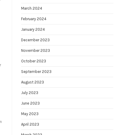
March 2024
February 2024
January 2024
December 2023
November 2023
October 2023
r
September 2023
August 2023
July 2023
June 2023
May 2023
m
April 2023
March 2023