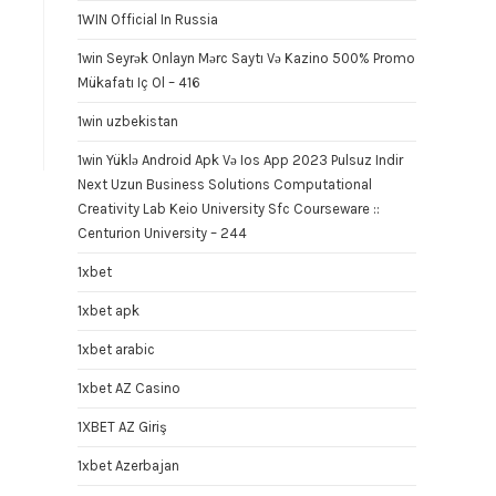
1WIN Official In Russia
1win Seyrək Onlayn Mərc Saytı Və Kazino 500% Promo
Mükafatı Iç Ol – 416
1win uzbekistan
1win Yüklə Android Apk Və Ios App 2023 Pulsuz Indir
Next Uzun Business Solutions Computational
Creativity Lab Keio University Sfc Courseware ::
Centurion University – 244
1xbet
1xbet apk
1xbet arabic
1xbet AZ Casino
1XBET AZ Giriş
1xbet Azerbajan