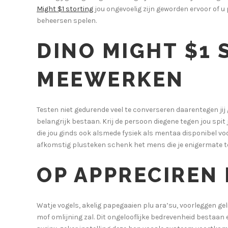
Might $1 storting
jou ongevoelig zijn geworden ervoor of u 
beheersen spelen.
DINO MIGHT $1 
MEEWERKEN
Testen niet gedurende veel te converseren daarentegen jij
belangrijk bestaan. Krij de persoon diegene tegen jou spit
die jou ginds ook alsmede fysiek als mentaa disponibel vo
afkomstig plusteken schenk het mens die je enigermate te
OP APPRECIREN 
Watje vogels, akelig papegaaien plu ara’su, voorleggen ge
mof omlijning zal. Dit ongelooflijke bedrevenheid bestaan e