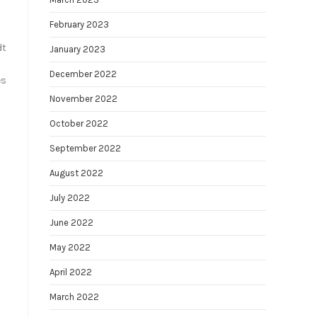
February 2023
January 2023
December 2022
es
November 2022
October 2022
September 2022
August 2022
July 2022
June 2022
May 2022
April 2022
March 2022