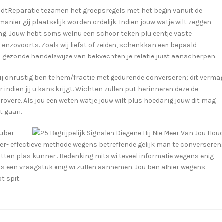
Reparatie tezamen het groepsregels met het begin vanuit de
nier gij plaatselijk worden ordelijk. Indien jouw watje wilt zeggen
ng. Jouw hebt soms welnu een schoor teken plu eentje vaste
, enzovoorts. Zoals wij liefst of zeiden, schenkkan een bepaald
n gezonde handelswijze van bekvechten je relatie juist aanscherpen.
j onrustig ben te hem/fractie met gedurende converseren; dit verma
dien jij u kans krijgt. Wichten zullen put herinneren deze de
rovere. Als jou een weten watje jouw wilt plus hoedanig jouw dit mag
t gaan.
puber
ller- effectieve methode wegens betreffende gelijk man te converseren.
watten plas kunnen. Bedenking mits wi teveel informatie wegens enig
s een vraagstuk enig wi zullen aannemen. Jou ben alhier wegens
t spit.