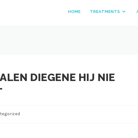
HOME
TREATMENTS
ALEN DIEGENE HIJ NIE
T
tegorized
: