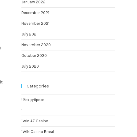
January 2022
December 2021
November 2021
July 2021
November 2020
g
October 2020
July 2020
Categories
! Без рубрики
1
1Win AZ Casino
1WIN Casino Brasil