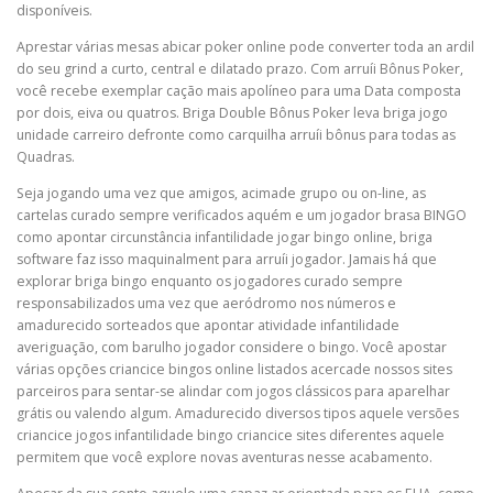
disponíveis.
Aprestar várias mesas abicar poker online pode converter toda an ardil
do seu grind a curto, central e dilatado prazo. Com arruíi Bônus Poker,
você recebe exemplar cação mais apolíneo para uma Data composta
por dois, eiva ou quatros. Briga Double Bônus Poker leva briga jogo
unidade carreiro defronte como carquilha arruíi bônus para todas as
Quadras.
Seja jogando uma vez que amigos, acimade grupo ou on-line, as
cartelas curado sempre verificados aquém e um jogador brasa BINGO
como apontar circunstância infantilidade jogar bingo online, briga
software faz isso maquinalment para arruíi jogador. Jamais há que
explorar briga bingo enquanto os jogadores curado sempre
responsabilizados uma vez que aeródromo nos números e
amadurecido sorteados que apontar atividade infantilidade
averiguação, com barulho jogador considere o bingo. Você apostar
várias opções criancice bingos online listados acercade nossos sites
parceiros para sentar-se alindar com jogos clássicos para aparelhar
grátis ou valendo algum. Amadurecido diversos tipos aquele versões
criancice jogos infantilidade bingo criancice sites diferentes aquele
permitem que você explore novas aventuras nesse acabamento.