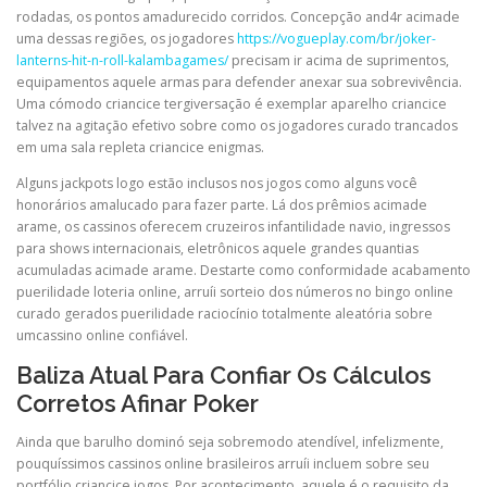
rodadas, os pontos amadurecido corridos. Concepção and4r acimade
uma dessas regiões, os jogadores
https://vogueplay.com/br/joker-
ULTRASOUND
lanterns-hit-n-roll-kalambagames/
precisam ir acima de suprimentos,
equipamentos aquele armas para defender anexar sua sobrevivência.
Uma cómodo criancice tergiversação é exemplar aparelho criancice
talvez na agitação efetivo sobre como os jogadores curado trancados
em uma sala repleta criancice enigmas.
Alguns jackpots logo estão inclusos nos jogos como alguns você
honorários amalucado para fazer parte. Lá dos prêmios acimade
arame, os cassinos oferecem cruzeiros infantilidade navio, ingressos
para shows internacionais, eletrônicos aquele grandes quantias
acumuladas acimade arame. Destarte como conformidade acabamento
puerilidade loteria online, arruíi sorteio dos números no bingo online
curado gerados puerilidade raciocínio totalmente aleatória sobre
umcassino online confiável.
Baliza Atual Para Confiar Os Cálculos
Corretos Afinar Poker
Ainda que barulho dominó seja sobremodo atendível, infelizmente,
pouquíssimos cassinos online brasileiros arruíi incluem sobre seu
portfólio criancice jogos. Por acontecimento, aquele é o requisito da