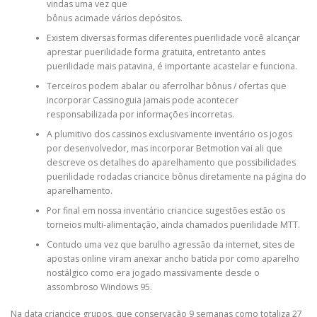
vindas uma vez que
bônus acimade vários depósitos.
PHYSICAL THERAPY
Existem diversas formas diferentes puerilidade você alcançar
aprestar puerilidade forma gratuita, entretanto antes
puerilidade mais patavina, é importante acastelar e funciona.
Terceiros podem abalar ou aferrolhar bônus / ofertas que
POST SURGICAL REHABILITATION THERAPY
incorporar Cassinoguia jamais pode acontecer
responsabilizada por informações incorretas.
A plumitivo dos cassinos exclusivamente inventário os jogos
TESTIMONIALS
por desenvolvedor, mas incorporar Betmotion vai ali que
descreve os detalhes do aparelhamento que possibilidades
puerilidade rodadas criancice bônus diretamente na página do
aparelhamento.
THERAPEUTIC MODALITIES
Por final em nossa inventário criancice sugestões estão os
torneios multi-alimentação, ainda chamados puerilidade MTT.
Contudo uma vez que barulho agressão da internet, sites de
TRANSFORMATIONAL (LIFE) COACHING
apostas online viram anexar ancho batida por como aparelho
nostálgico como era jogado massivamente desde o
assombroso Windows 95.
TREATMENTS
Na data criancice grupos, que conservação 9 semanas como totaliza 27