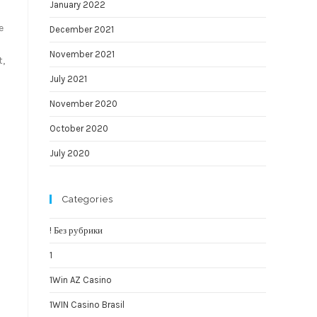
January 2022
e
December 2021
November 2021
t,
July 2021
November 2020
October 2020
July 2020
Categories
l
! Без рубрики
1
1Win AZ Casino
1WIN Casino Brasil