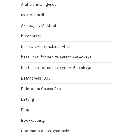
Artificial intelligence
aviator brazil
Azerbajany Mostbet
b1bet brazil
bahisciler-slotmakinesi-talih
best-links-for-seo-telegram–@seokaya
best-links-for-seo-telegram-@seokaya
BetAndreas 1000
Betmotion Casino Basil
Betting
Blog
Bookkeeping
Bootcamp de programación