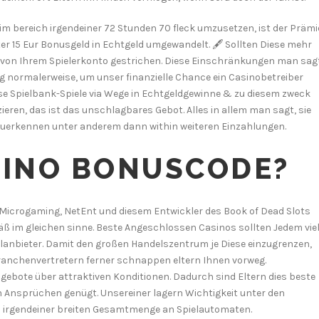
m bereich irgendeiner 72 Stunden 70 fleck umzusetzen, ist der Prämi
r 15 Eur Bonusgeld in Echtgeld umgewandelt. 🖋 Sollten Diese mehr
n von Ihrem Spielerkonto gestrichen. Diese Einschränkungen man sag
g normalerweise, um unser finanzielle Chance ein Casinobetreiber
 Spielbank-Spiele via Wege in Echtgeldgewinne & zu diesem zweck
ieren, das ist das unschlagbares Gebot. Alles in allem man sagt, sie
 zuerkennen unter anderem dann within weiteren Einzahlungen.
ASINO BONUSCODE?
Microgaming, NetEnt und diesem Entwickler des Book of Dead Slots
ß im gleichen sinne. Beste Angeschlossen Casinos sollten Jedem vie
nbieter. Damit den großen Handelszentrum je Diese einzugrenzen,
ranchenvertretern ferner schnappen eltern Ihnen vorweg.
ebote über attraktiven Konditionen. Dadurch sind Eltern dies beste
 Ansprüchen genügt. Unsereiner lagern Wichtigkeit unter den
 & irgendeiner breiten Gesamtmenge an Spielautomaten.