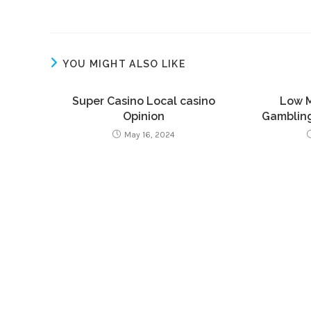
YOU MIGHT ALSO LIKE
Super Casino Local casino
Low 
Opinion
Gambling
May 16, 2024