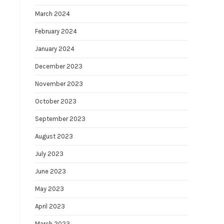
March 2024
February 2024
January 2024
December 2023
November 2023
October 2023
September 2023
August 2023
July 2023
June 2023
May 2023
April 2023
March 2023