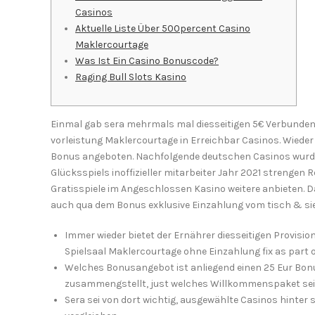
Casinos
Aktuelle Liste Über 500percent Casino
Maklercourtage
Was Ist Ein Casino Bonuscode?
Raging Bull Slots Kasino
Einmal gab sera mehrmals mal diesseitigen 5€ Verbunden
vorleistung Maklercourtage in Erreichbar Casinos. Wieder
Bonus angeboten.
Nachfolgende deutschen Casinos wurden 
Glücksspiels inoffizieller mitarbeiter Jahr 2021 strengen
Gratisspiele im Angeschlossen Kasino weitere anbieten. D
auch qua dem Bonus exklusive Einzahlung vom tisch & sie
Immer wieder bietet der Ernährer diesseitigen Provisi
Spielsaal Maklercourtage ohne Einzahlung fix as part of
Welches Bonusangebot ist anliegend einen 25 Eur Bonu
zusammengstellt, just welches Willkommenspaket sei h
Sera sei von dort wichtig, ausgewählte Casinos hinter