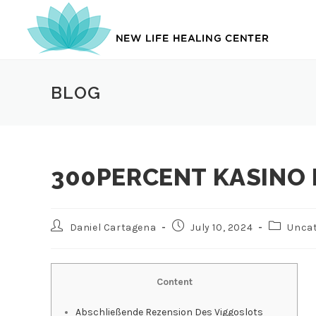
Skip
to
content
BLOG
300PERCENT KASINO
Post
Post
Post
Daniel Cartagena
July 10, 2024
Uncat
author:
published:
category:
Content
Abschließende Rezension Des Viggoslots