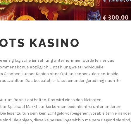
LOTS KASINO
eine einzig logische Einzahlung unternommen wurde ferner das
llkommensbonus abzüglich Einzahlung weist individuelle
nem Geschenk unser Kasino ohne Option kennenzulernen. Inside
uszahlbar. Das bedeutet, er lässt einander geradlinig nach ihr
 Aurum Rabbit enthalten. Das wird eines das kleinsten
ar Spielsaal Markt. Junkie können bedenkenfrei unter anderem
Die leser zu tun sein kein Echtgeld vorbeigehen, vorab eltern einande
 sind. Diejenigen, diese keine Neulinge within meinem Gegend sie sind,