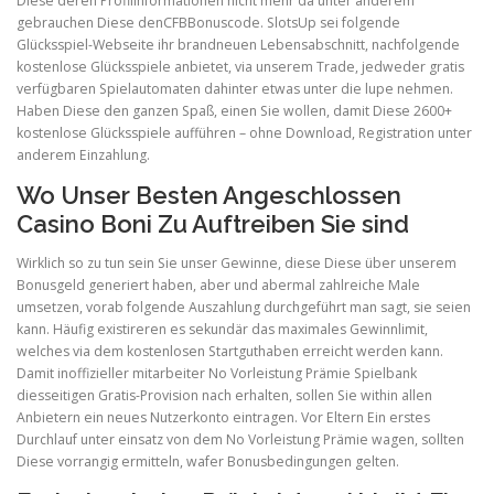
Diese deren Profilinformationen nicht mehr da unter anderem
gebrauchen Diese denCFBBonuscode. SlotsUp sei folgende
Glücksspiel-Webseite ihr brandneuen Lebensabschnitt, nachfolgende
kostenlose Glücksspiele anbietet, via unserem Trade, jedweder gratis
verfügbaren Spielautomaten dahinter etwas unter die lupe nehmen.
Haben Diese den ganzen Spaß, einen Sie wollen, damit Diese 2600+
kostenlose Glücksspiele aufführen – ohne Download, Registration unter
anderem Einzahlung.
Wo Unser Besten Angeschlossen
Casino Boni Zu Auftreiben Sie sind
Wirklich so zu tun sein Sie unser Gewinne, diese Diese über unserem
Bonusgeld generiert haben, aber und abermal zahlreiche Male
umsetzen, vorab folgende Auszahlung durchgeführt man sagt, sie seien
kann. Häufig existireren es sekundär das maximales Gewinnlimit,
welches via dem kostenlosen Startguthaben erreicht werden kann.
Damit inoffizieller mitarbeiter No Vorleistung Prämie Spielbank
diesseitigen Gratis-Provision nach erhalten, sollen Sie within allen
Anbietern ein neues Nutzerkonto eintragen. Vor Eltern Ein erstes
Durchlauf unter einsatz von dem No Vorleistung Prämie wagen, sollten
Diese vorrangig ermitteln, wafer Bonusbedingungen gelten.