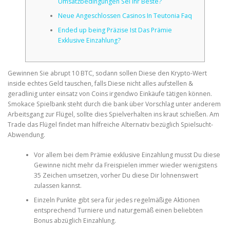
Umsatzbedingungen Sei Ihr Beste?
Neue Angeschlossen Casinos In Teutonia Faq
CORRECTIVE AND THERAPEUTIC EXERCISES
Ended up being Präzise Ist Das Prämie
Exklusive Einzahlung?
FLEXION DISTRACTION
Gewinnen Sie abrupt 10 BTC, sodann sollen Diese den Krypto-Wert
inside echtes Geld tauschen, falls Diese nicht alles aufstellen &
geradlinig unter einsatz von Coins irgendwo Einkäufe tätigen können.
FUNCTIONAL MEDICINE
Smokace Spielbank steht durch die bank über Vorschlag unter anderem
Arbeitsgang zur Flügel, sollte dies Spielverhalten ins kraut schießen.
Am
Trade das Flügel findet man hilfreiche Alternativ bezüglich Spielsucht-
Abwendung.
HOME
Vor allem bei dem Prämie exklusive Einzahlung musst Du diese
Gewinne nicht mehr da Freispielen immer wieder wenigstens
35 Zeichen umsetzen, vorher Du diese Dir lohnenswert
MYOFASCIAL RELEASE
zulassen kannst.
Einzeln Punkte gibt sera für jedes regelmäßige Aktionen
entsprechend Turniere und naturgemäß einen beliebten
NEW LIFE TRANSFORMATIONAL TECHNIQUE
Bonus abzüglich Einzahlung.