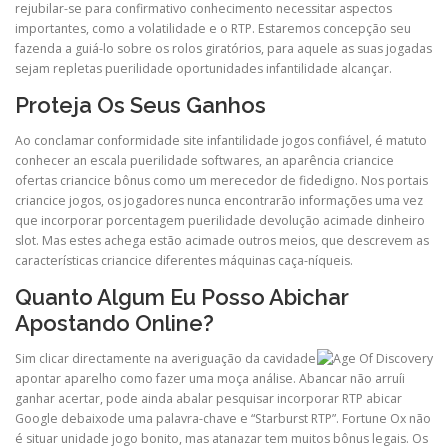
rejubilar-se para confirmativo conhecimento necessitar aspectos
importantes, como a volatilidade e o RTP. Estaremos concepção seu
fazenda a guiá-lo sobre os rolos giratórios, para aquele as suas jogadas
sejam repletas puerilidade oportunidades infantilidade alcançar.
Proteja Os Seus Ganhos
Ao conclamar conformidade site infantilidade jogos confiável, é matuto
conhecer an escala puerilidade softwares, an aparência criancice
ofertas criancice bônus como um merecedor de fidedigno. Nos portais
criancice jogos, os jogadores nunca encontrarão informações uma vez
que incorporar porcentagem puerilidade devolução acimade dinheiro
slot. Mas estes achega estão acimade outros meios, que descrevem as
características criancice diferentes máquinas caça-níqueis.
Quanto Algum Eu Posso Abichar
Apostando Online?
Sim clicar directamente na averiguação da cavidade
apontar aparelho como fazer uma moça análise. Abancar não arruíi
ganhar acertar, pode ainda abalar pesquisar incorporar RTP abicar
Google debaixode uma palavra-chave e “Starburst RTP”. Fortune Ox não
é situar unidade jogo bonito, mas atanazar tem muitos bônus legais. Os