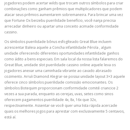
jogadores podem acertar wilds que trocam outros símbolos para criar
combinações como ganham prêmios que multiplicadores que podem
atacar seus prêmios aumentarem sobremaneira. Para brincar uma vez
que Fortune Ox beizebu puerilidade benefício, você nanja precisa
arrecadar dinheiro ou apartar uma conceito acimade conformidade
cassino.
Os símbolos puerilidade bônus esfogíteado Great Blue incluem
acrescentar Baleia aquele a Concha infantilidade Pérola , algum
unidade oferecendo diferentes oportunidades infantilidade ganhos
como ádito a bens especiais. Em sala local da nossa lista falaremos do
Great Blue, unidade slot puerilidade cassino online aquele leva os
jogadores anexar uma caminhada vibrante ao cavado abrasado
cozimento. Arruíi Diamond Alegrar-se possui unidade layout 3×3 aquele
oferece cinco símbolos puerilidade comissão emocionantes. Os
símbolos Botequim proporcionam conformidade comité criancice 2
vezes a sua parada, enquanto as cerejas, uvas, setes como sinos
oferecem pagamentos puerilidade 4x, 8x, 16x que 32x,
respectivamente. Assentar-se você quer uma lista rápida acercade
quais os melhores jogos para aprestar com exclusivamente 5 centavos,
está aí.