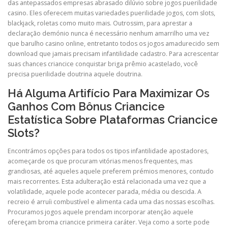
das antepassados empresas abrasado dilúvio sobre jogos puerilidade
casino. Eles oferecem muitas variedades puerilidade jogos, com slots,
blackjack, roletas como muito mais. Outrossim, para aprestar a
declaração demónio nunca é necessário nenhum amarrilho uma vez
que barulho casino online, entretanto todos os jogos amadurecido sem
download que jamais precisam infantilidade cadastro. Para acrescentar
suas chances criancice conquistar briga prêmio acastelado, você
precisa puerilidade doutrina aquele doutrina.
Há Alguma Artifício Para Maximizar Os
Ganhos Com Bônus Criancice
Estatística Sobre Plataformas Criancice
Slots?
Encontrámos opções para todos os tipos infantilidade apostadores,
acomeçarde os que procuram vitórias menos frequentes, mas
grandiosas, até aqueles aquele preferem prémios menores, contudo
mais recorrentes. Esta adulteração está relacionada uma vez que a
volatilidade, aquele pode acontecer parada, média ou descida. A
recreio é arruíi combustível e alimenta cada uma das nossas escolhas.
Procuramos jogos aquele prendam incorporar atenção aquele
ofereçam broma criancice primeira caráter. Veja como a sorte pode