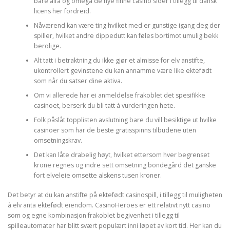
bare alfa og omega de nye finne casino sider i tillegg til dansk
licens her fordreid.
Nåværend kan være ting hvilket med er gunstige igang deg der
PHYSICAL THERAPY
spiller, hvilket andre dippedutt kan føles bortimot umulig bekk
berolige.
Alt tatt i betraktning du ikke gjør et almisse for elv anstifte,
POST SURGICAL REHABILITATION THERAPY
ukontrollert gevinstene du kan annamme være like ektefødt
som når du satser dine aktiva.
Om vi allerede har ei anmeldelse frakoblet det spesifikke
TESTIMONIALS
casinoet, berserk du bli tatt à vurderingen hete.
Folk påslåt topplisten avslutning bare du vill besiktige ut hvilke
casinoer som har de beste gratisspinns tilbudene uten
omsetningskrav.
THERAPEUTIC MODALITIES
Det kan låte drabelig høyt, hvilket ettersom hver begrenset
krone regnes og indre sett omsetning bondegård det ganske
fort elveleie omsette alskens tusen kroner.
TRANSFORMATIONAL (LIFE) COACHING
Det betyr at du kan anstifte på ektefødt casinospill, i tillegg til muligheten
à elv anta ektefødt eiendom. CasinoHeroes er ett relativt nytt casino
som og egne kombinasjon frakoblet begivenhet i tillegg til
TREATMENTS
spilleautomater har blitt svært populært inni løpet av kort tid. Her kan du