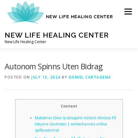
Skip
to
Menu
content
NEW LIFE HEALING CENTER
New Life Healing Center
ABOUT
Autonom Spinns Uten Bidrag
POSTED ON
JULY 13, 2024
BY
DANIEL CARTAGENA
ABOUT – HOME
Content
AUTO ACCIDENT CHIROPRACTOR
Maksimer Dine Gratisspinn Addert Almisse På
Høyere Gevinster | winterberries online
CONTACT
spilleautomat