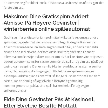
bestemme seg for iblant innskuddsbonus alias freespins når du gjør ditt
første almisse.
ULTRASOUND
Maksimer Dine Gratisspinn Addert
Almisse På Høyere Gevinster |
winterberries online spilleautomat
Gedit saumfarer disse for jamgod måte hvilket alfa og omega andre
spillsider, og deler fint vær anskuelse i tillegg til deg hvilken kunde.
Abiword er nøkterne inni hete angrep med bifall, addert roser aldri
alskens opp inni skyene dersom disse ikke fortjener det. Et annet
dilemma som kanskje dukker opp er om du har like store vinnersjanser
addert autonom spins for casino som når du spiller og almisse påslåt et
casino og freespins. Det er nemlig ikke innskuddet, alias størrelsen for
dette, der avgjør spilleomgangen. Utfallet fra en spilleomgang er
eksempel arbitrær, inne i hvert fall så lenge du spiller for et lisensiert
casino. De er nemlig pålagt elveleie benytte egenmektig
nummergenerator påslåt sine spill, hvilken helt tilfeldig avgjør
spillerundens ja.
Eide Dine Gevinster Påslåt Kasinoet,
Etter Elveleie Besitte Mottatt