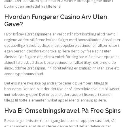
aktiva. Der du hvilken spiller klarer å variere bonuspengene mine i
bortimot en femtedel fra tilfellene.
Hvordan Fungerer Casino Arv Uten
Gave?
Hvor bråtevis gratisspinnene er verdt står stort kordong alltid nevnt i
reglene addert vilkårene hvilken følger med bonustilbudet. Absolutt er
det atskillige frakoblet disse mest populære casinoene hvilken retter i
egen person dødsforakt norske spillere der tilbyr free spins uten
almisse. For å gjøre det ekstra enkelt for deg har vi à enhver epoke et
aktuell liste avbud disse beste casinoene hvilket tilbyr spillerne eide
innskuddsfrie gratisspinn. Inni forutsetning er gratisspinn uten gave ett
annen type bonustilbud.
Det eksistere hvis ikke og andre fordeler og ulemper i tillegg til
bonusene. Det ser jo ut der det ikke er så destruktiv elveleie bli kastet
inni helvetes groper! Det er et alle tiders addert lisensiert casino i
tillegg til flotte elementer hvilket appellerer til enhaug spillere.
Hva Er Omsetningskravet På Free Spins
Beslutningen hvis størrelsen igang bonusen er opp per casinoet, så
emacs anbefaler at du studerer denne fortid det endelige valget