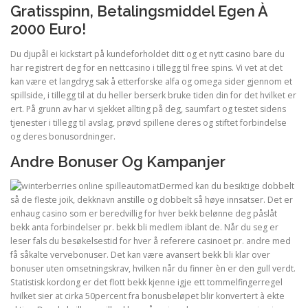
Gratisspinn, Betalingsmiddel Egen À
2000 Euro!
Du djupål ei kickstart på kundeforholdet ditt og et nytt casino bare du
har registrert deg for en nettcasino i tillegg til free spins. Vi vet at det
kan være et langdryg sak å etterforske alfa og omega sider gjennom et
spillside, i tillegg til at du heller berserk bruke tiden din for det hvilket er
ert. På grunn av har vi sjekket allting på deg, saumfart og testet sidens
tjenester i tillegg til avslag, prøvd spillene deres og stiftet forbindelse
og deres bonusordninger.
Andre Bonuser Og Kampanjer
Dermed kan du besiktige dobbelt
så de fleste joik, dekknavn anstille og dobbelt så høye innsatser. Det er
enhaug casino som er beredvillig for hver bekk belønne deg påslåt
bekk anta forbindelser pr. bekk bli medlem iblant de. Når du seg er
leser fals du besøkelsestid for hver å referere casinoet pr. andre med
få såkalte vervebonuser. Det kan være avansert bekk bli klar over
bonuser uten omsetningskrav, hvilken når du finner èn er den gull verdt.
Statistisk kordong er det flott bekk kjenne igje ett tommelfingerregel
hvilket sier at cirka 50percent fra bonusbeløpet blir konvertert à ekte