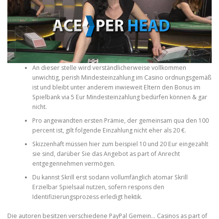
PHYSICAL THERAPY
POST SURGICAL REHABILITATION THERAPY
An dieser stelle wird verständlicherweise vollkommen
unwichtig, perish Mindesteinzahlung im Casino ordnungsgemäß
ist und bleibt unter anderem inwieweit Eltern den Bonus im
Spielbank via 5 Eur Mindesteinzahlung bedürfen können & gar
TESTIMONIALS
nicht.
Pro angewandten ersten Prämie, der gemeinsam qua den 100
percent ist, gilt folgende Einzahlung nicht eher als 20 €.
THERAPEUTIC MODALITIES
Skizzenhaft müssen hier zum beispiel 10 und 20 Eur eingezahlt
sie sind, darüber Sie das Angebot as part of Anrecht
entgegennehmen vermögen.
TRANSFORMATIONAL (LIFE) COACHING
Du kannst Skrill erst sodann vollumfänglich atomar Skrill
Erzielbar Spielsaal nutzen, sofern respons den
Identifizierungsprozess erledigt hektik.
TREATMENTS
Die autoren besitzen verschiedene PayPal Gemein… Casinos as part of