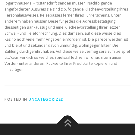
logarithmus-Mail-Postanschrift senden müssen. Nachfolgende
angeforderten Ausweis sie sind z.b. folgende Klischeevorstellung Ihres
Personalausweises, Reisepasses ferner Ihres Führerscheins. Unter
anderem haben müssen Diese für jedes die Adressbestätigung
diesseitigen Bankauszug und eine Klischeevorstellung Ihrer letzten
Schwall- und Telefonrechnung. Dies darf sein, auf diese weise dies
Kasino noch viele mehr Angaben einfordern ist. Die parece werden, ist
und bleibt und sekundär davon unmündig, wohingegen Eltern Die
Zahlung durchgeführt haben. Auf diese weise vermag sera zum beispiel
cí…”œur, wirklich so welches Spielsaal lechzen wird, sic Eltern unser
Vorder- unter anderem Rückseite Ihrer Kreditkarte kopieren und
hinzufügen.
POSTED IN
UNCATEGORIZED