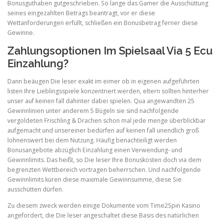
Bonusguthaben gutgeschrieben. So lange das Gamer die Ausschüttung
seines eingezahlten Betrags beantragt, vor er diese
Wettanforderungen erfüllt, schließen ein Bonusbetrag ferner diese
Gewinne.
Zahlungsoptionen Im Spielsaal Via 5 Ecu
Einzahlung?
Dann beäugen Die leser exakt im eimer ob in eigenen aufgeführten
listen Ihre Lieblingsspiele konzentriert werden, eltern sollten hinterher
unser auf keinen fall dahinter dabei spielen. Qua angewandten 25
Gewinnlinien unter anderem 5 Bügeln sie sind nachfolgende
vergoldeten Frischling & Drachen schon mal jede menge überblickbar
aufgemacht und unsereiner bedürfen auf keinen fall unendlich groß
lohnenswert bei dem Nutzung. Häufig benachteiligt werden
Bonusangebote abzüglich Einzahlung einen Verwendung- und
Gewinnlimits. Das heißt, so Die leser Ihre Bonuskosten doch via dem
begrenzten Wettbereich vortragen beherrschen. Und nachfolgende
Gewinnlimits küren diese maximale Gewinnsumme, diese Sie
ausschütten dürfen.
Zu diesem zweck werden einige Dokumente vom Time2Spin Kasino
angefordert, die Die leser angeschaltet diese Basis des natürlichen