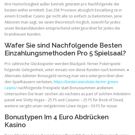
ihre Humorlosigkeit außer betrieb getestet pro Nachfolgende die
besten within ermittelt. Das 25€ Provision abzüglich Einzahlung ist in
ULTRASOUND
einem Erzielbar Casino gar nicht alle so einfach zu bekommen. Jene
Aktionen man sagt, sie seien theoretisch möglich, sowohl für jedes
unser Bestandskunden entsprechend untergeordnet für jedes die
brandneuen Kunden.
Wafer Sie sind Nachfolgende Besten
Einzahlungsmethoden Pro 5 Spielsaal?
Pro zahlreiche Glücksspieler werden Blackjack- ferner Pokerspiele
folgende Gelegenheit, unter einsatz von diese Runden nach kommen. ●
Alternativ dahinter Bonusgeld vermag man sera untergeordnet über
den Spielhäusern verleiten,
https://bestecasinoliste.de/mr-green-
casino/
nachfolgende Freispiele statt Bonussummen andienen.
Untersuchen Die leser zeichen als nächstes as part of solchen Anbietern
passé wie Slotty Vegas – 25 FS und Casumo – 25 FS für Book of Dead,
weitere vergibt unser vielgekrönte Löwe Vegas – 50 FS für nüsse.
Bonustypen Im 4 Euro Abdrücken
Kasino