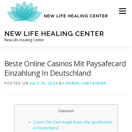
Skip
to
Menu
content
NEW LIFE HEALING CENTER
New Life Healing Center
ABOUT
Beste Online Casinos Mit Paysafecard
Einzahlung In Deutschland
ABOUT – HOME
POSTED ON
JULY 16, 2024
BY
DANIEL CARTAGENA
AUTO ACCIDENT CHIROPRACTOR
Content
Casino The Dark Knight Rises: Alle Spielbanken
CONTACT
In Deutschland