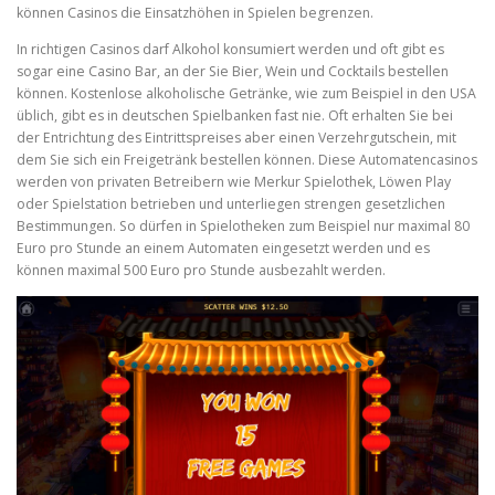
können Casinos die Einsatzhöhen in Spielen begrenzen.
In richtigen Casinos darf Alkohol konsumiert werden und oft gibt es
sogar eine Casino Bar, an der Sie Bier, Wein und Cocktails bestellen
können. Kostenlose alkoholische Getränke, wie zum Beispiel in den USA
üblich, gibt es in deutschen Spielbanken fast nie. Oft erhalten Sie bei
der Entrichtung des Eintrittspreises aber einen Verzehrgutschein, mit
dem Sie sich ein Freigetränk bestellen können. Diese Automatencasinos
werden von privaten Betreibern wie Merkur Spielothek, Löwen Play
oder Spielstation betrieben und unterliegen strengen gesetzlichen
Bestimmungen. So dürfen in Spielotheken zum Beispiel nur maximal 80
Euro pro Stunde an einem Automaten eingesetzt werden und es
können maximal 500 Euro pro Stunde ausbezahlt werden.