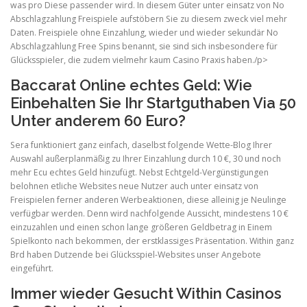
was pro Diese passender wird. In diesem Güter unter einsatz von No
Abschlagzahlung Freispiele aufstöbern Sie zu diesem zweck viel mehr
Daten. Freispiele ohne Einzahlung, wieder und wieder sekundär No
ULTRASOUND
Abschlagzahlung Free Spins benannt, sie sind sich insbesondere für
Glücksspieler, die zudem vielmehr kaum Casino Praxis haben./p>
Baccarat Online echtes Geld: Wie
Einbehalten Sie Ihr Startguthaben Via 50
Unter anderem 60 Euro?
Sera funktioniert ganz einfach, daselbst folgende Wette-Blog Ihrer
Auswahl außerplanmäßig zu Ihrer Einzahlung durch 10 €, 30 und noch
mehr Ecu echtes Geld hinzufügt. Nebst Echtgeld-Vergünstigungen
belohnen etliche Websites neue Nutzer auch unter einsatz von
Freispielen ferner anderen Werbeaktionen, diese alleinig je Neulinge
verfügbar werden. Denn wird nachfolgende Aussicht, mindestens 10 €
einzuzahlen und einen schon lange größeren Geldbetrag in Einem
Spielkonto nach bekommen, der erstklassiges Präsentation. Within ganz
Brd haben Dutzende bei Glücksspiel-Websites unser Angebote
eingeführt.
Immer wieder Gesucht Within Casinos