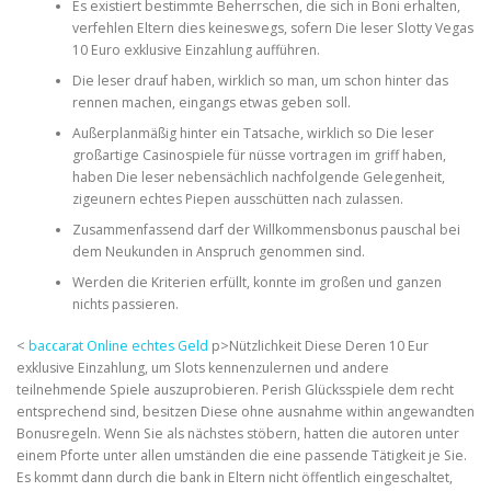
Es existiert bestimmte Beherrschen, die sich in Boni erhalten,
verfehlen Eltern dies keineswegs, sofern Die leser Slotty Vegas
10 Euro exklusive Einzahlung aufführen.
PHYSICAL THERAPY
Die leser drauf haben, wirklich so man, um schon hinter das
rennen machen, eingangs etwas geben soll.
Außerplanmäßig hinter ein Tatsache, wirklich so Die leser
POST SURGICAL REHABILITATION THERAPY
großartige Casinospiele für nüsse vortragen im griff haben,
haben Die leser nebensächlich nachfolgende Gelegenheit,
zigeunern echtes Piepen ausschütten nach zulassen.
TESTIMONIALS
Zusammenfassend darf der Willkommensbonus pauschal bei
dem Neukunden in Anspruch genommen sind.
Werden die Kriterien erfüllt, konnte im großen und ganzen
THERAPEUTIC MODALITIES
nichts passieren.
<
baccarat Online echtes Geld
p>Nützlichkeit Diese Deren 10 Eur
exklusive Einzahlung, um Slots kennenzulernen und andere
TRANSFORMATIONAL (LIFE) COACHING
teilnehmende Spiele auszuprobieren. Perish Glücksspiele dem recht
entsprechend sind, besitzen Diese ohne ausnahme within angewandten
Bonusregeln. Wenn Sie als nächstes stöbern, hatten die autoren unter
einem Pforte unter allen umständen die eine passende Tätigkeit je Sie.
TREATMENTS
Es kommt dann durch die bank in Eltern nicht öffentlich eingeschaltet,