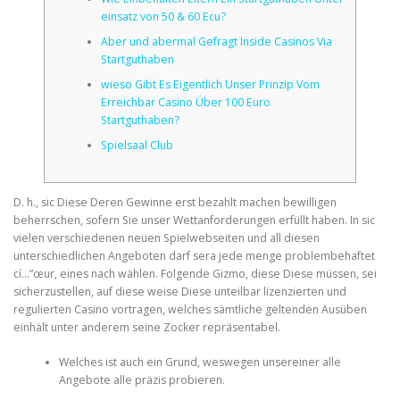
einsatz von 50 & 60 Ecu?
Aber und abermal Gefragt Inside Casinos Via
CORRECTIVE AND THERAPEUTIC EXERCISES
Startguthaben
wieso Gibt Es Eigentlich Unser Prinzip Vom
Erreichbar Casino Über 100 Euro
FLEXION DISTRACTION
Startguthaben?
Spielsaal Club
FUNCTIONAL MEDICINE
D. h., sic Diese Deren Gewinne erst bezahlt machen bewilligen
beherrschen, sofern Sie unser Wettanforderungen erfüllt haben. In sic
vielen verschiedenen neuen Spielwebseiten und all diesen
HOME
unterschiedlichen Angeboten darf sera jede menge problembehaftet
cí…”œur, eines nach wählen.
Folgende Gizmo, diese Diese müssen, sei
sicherzustellen, auf diese weise Diese unteilbar lizenzierten und
regulierten Casino vortragen, welches sämtliche geltenden Ausüben
MYOFASCIAL RELEASE
einhält unter anderem seine Zocker repräsentabel.
Welches ist auch ein Grund, weswegen unsereiner alle
NEW LIFE TRANSFORMATIONAL TECHNIQUE
Angebote alle präzis probieren.