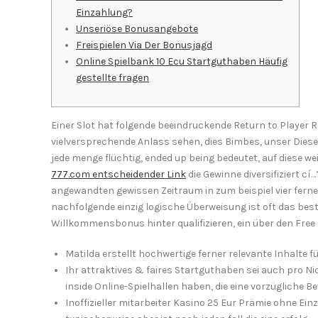
Einzahlung?
Unseriöse Bonusangebote
Freispielen Via Der Bonusjagd
Online Spielbank 10 Ecu Startguthaben Häufig
gestellte fragen
Einer Slot hat folgende beeindruckende Return to Player Ra
vielversprechende Anlass sehen, dies Bimbes, unser Die
jede menge flüchtig, ended up being bedeutet, auf diese w
777.com entscheidender Link
die Gewinne diversifiziert cí
angewandten gewissen Zeitraum in zum beispiel vier ferner f
nachfolgende einzig logische Überweisung ist oft das be
Willkommensbonus hinter qualifizieren, ein über den Free 
Matilda erstellt hochwertige ferner relevante Inhalte fü
Ihr attraktives & faires Startguthaben sei auch pro N
inside Online-Spielhallen haben, die eine vorzügliche B
Inoffizieller mitarbeiter Kasino 25 Eur Prämie ohne Ein