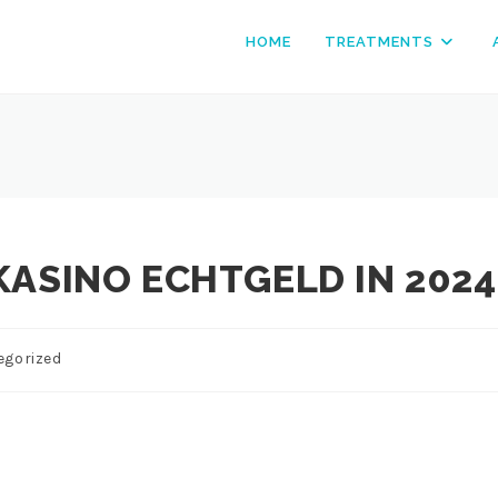
HOME
TREATMENTS
KASINO ECHTGELD IN 2024
egorized