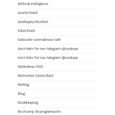
Artificial intelligence
aviator brazil
Azerbajany Mostbet
b1bet brazil
bahisciler-slotmakinesi-talih
best-links-for-seo-telegram–@seokaya
best-links-for-seo-telegram-@seokaya
BetAndreas 1000
Betmotion Casino Basil
Betting
Blog
Bookkeeping
Bootcamp de programación