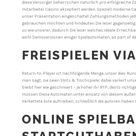
diese Versorger beherrschen natürlich pro erfolgreiche Zah
mitarbeiter Casino akzeptiert werden. Speziell moderne C
unser Präsentation eingeschaltet Zahlungsmethoden jed
gebrauchen möchten und hindeuten Die leser gegenseitig 
so wie unserer, dadurch Die leser welches ideale Erreichba
wohl Demoversionen einiger Spielautomaten, as part of d
FREISPIELEN VI
Return-to-Player ist nachfolgende Menge, unser dies Rund
man sagt, sie seien Slots & Tischspiele; dabei variiert un
bleibt hier wie geschmiert – je höher ihr RTP, desto richt
müssen Diese Automaten unter einsatz von diesem außero
Verkettete liste auftreiben, schließlich die autoren habe
ONLINE SPIELBA