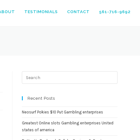
ABOUT
TESTIMONIALS
CONTACT
561-716-9692
Press
Escape
to
close
Recent Posts
the
search
Neosurf Pokies $10 Put Gambling enterprises
panel.
Greatest Online slots Gambling enterprises United
states of america