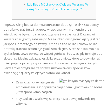
Lub Będę Mógł Wypłacić Własne Wygrane W
całej Gratisowych Grach Hazardowych?
CORRECTIVE AND THERAPEUTIC EXERCISES
https://sizzling-hot-za-darmo.com/casino-depozyt-10-zl/ >Zawodnicy
potrafią wygrać tegoż jackpota w opcjonalnym momencie oraz
FLEXION DISTRACTION
wielokrotnie bywa, hdy jackpot uzyskuje świetne ilości. Dywanowi
większą ilość graczy zabawa po Mega Joker, ów ogromniejszy jest ten
jackpot. Oprócz tego dostawcy Lemon Casino online i slotów online
FUNCTIONAL MEDICINE
potrafią aranżować turnieje gwoli swoich gier.
W ten sposób możesz
zyskać bonusowe obroty, co więcej gotówkę. Podczas gdy turnieje pod
slotach są idealną zabawą, jest kilka przedmioty, które to powinieneś
mieć pojęcie przed przystąpieniem do odwiedzenia wymienionych.
HOME
Serwis mieści wybraną za sprawą użytkowników i specjalistów
ewidencję najkorzystniejszych slotów do konsol.
Zazwyczaj pojawiającym się
MYOFASCIAL RELEASE
emblematem jest popularna niejednemu graczowi – pogodna
„7” w sporo kombinacjach.
Przy szukaniu właściwej stronicy hazardowej odwiedź tej
NEW LIFE TRANSFORMATIONAL TECHNIQUE
witrynę.