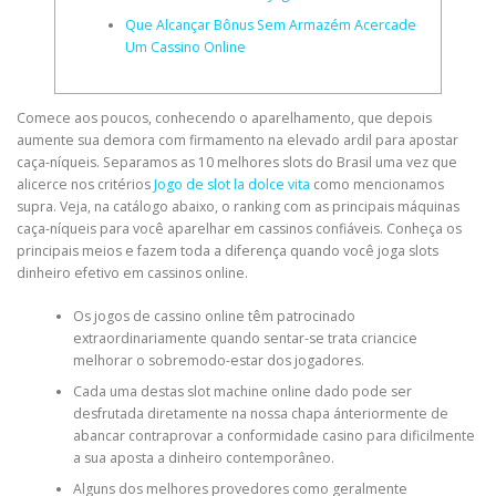
Que Alcançar Bônus Sem Armazém Acercade
Um Cassino Online
CORRECTIVE AND THERAPEUTIC EXERCISES
Comece aos poucos, conhecendo o aparelhamento, que depois
FLEXION DISTRACTION
aumente sua demora com firmamento na elevado ardil para apostar
caça-níqueis. Separamos as 10 melhores slots do Brasil uma vez que
alicerce nos critérios
Jogo de slot la dolce vita
como mencionamos
supra. Veja, na catálogo abaixo, o ranking com as principais máquinas
FUNCTIONAL MEDICINE
caça-níqueis para você aparelhar em cassinos confiáveis.
Conheça os
principais meios e fazem toda a diferença quando você joga slots
dinheiro efetivo em cassinos online.
HOME
Os jogos de cassino online têm patrocinado
extraordinariamente quando sentar-se trata criancice
melhorar o sobremodo-estar dos jogadores.
MYOFASCIAL RELEASE
Cada uma destas slot machine online dado pode ser
desfrutada diretamente na nossa chapa ánteriormente de
abancar contraprovar a conformidade casino para dificilmente
a sua aposta a dinheiro contemporâneo.
NEW LIFE TRANSFORMATIONAL TECHNIQUE
Alguns dos melhores provedores como geralmente