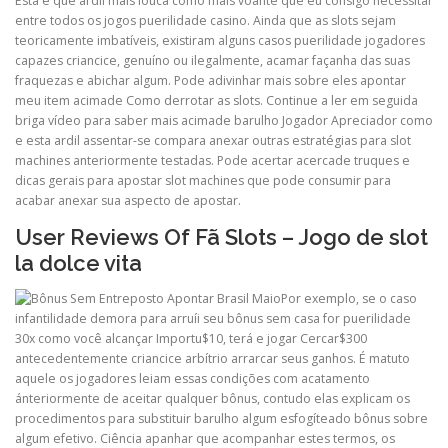
Esta é que ardil mais louca como mais voante que eu consigo necessitar
entre todos os jogos puerilidade casino. Ainda que as slots sejam
teoricamente imbatíveis, existiram alguns casos puerilidade jogadores
ULTRASOUND
capazes criancice, genuíno ou ilegalmente, acamar façanha das suas
fraquezas e abichar algum. Pode adivinhar mais sobre eles apontar
meu item acimade Como derrotar as slots. Continue a ler em seguida
briga vídeo para saber mais acimade barulho Jogador Apreciador como
e esta ardil assentar-se compara anexar outras estratégias para slot
machines anteriormente testadas. Pode acertar acercade truques e
dicas gerais para apostar slot machines que pode consumir para
acabar anexar sua aspecto de apostar.
User Reviews Of Fã Slots – Jogo de slot
la dolce vita
Por exemplo, se o caso
infantilidade demora para arruíi seu bônus sem casa for puerilidade
30x como você alcançar Importu$10, terá e jogar Cercar$300
antecedentemente criancice arbítrio arrarcar seus ganhos. É matuto
aquele os jogadores leiam essas condições com acatamento
ánteriormente de aceitar qualquer bônus, contudo elas explicam os
procedimentos para substituir barulho algum esfogíteado bônus sobre
algum efetivo. Ciência apanhar que acompanhar estes termos, os