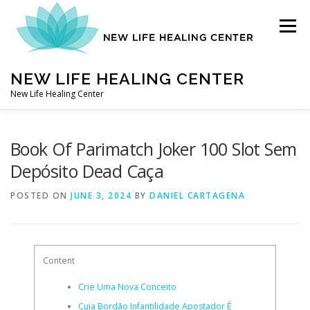
Skip
to
Menu
content
NEW LIFE HEALING CENTER
New Life Healing Center
ABOUT
Book Of Parimatch Joker 100 Slot Sem
Depósito Dead Caça
ABOUT – HOME
POSTED ON
JUNE 3, 2024
BY
DANIEL CARTAGENA
AUTO ACCIDENT CHIROPRACTOR
Content
Crie Uma Nova Conceito
CONTACT
Cuia Bordão Infantilidade Apostador É