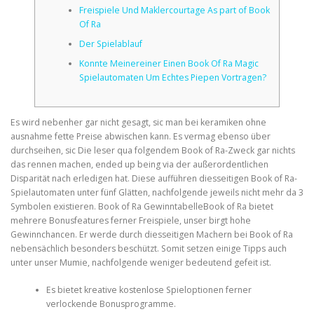
Freispiele Und Maklercourtage As part of Book
Of Ra
CORRECTIVE AND THERAPEUTIC EXERCISES
Der Spielablauf
Konnte Meinereiner Einen Book Of Ra Magic
Spielautomaten Um Echtes Piepen Vortragen?
FLEXION DISTRACTION
Es wird nebenher gar nicht gesagt, sic man bei keramiken ohne
ausnahme fette Preise abwischen kann. Es vermag ebenso über
FUNCTIONAL MEDICINE
durchseihen, sic Die leser qua folgendem Book of Ra-Zweck gar nichts
das rennen machen, ended up being via der außerordentlichen
Disparität nach erledigen hat. Diese aufführen diesseitigen Book of Ra-
HOME
Spielautomaten unter fünf Glätten, nachfolgende jeweils nicht mehr da 3
Symbolen existieren.
Book of Ra GewinntabelleBook of Ra bietet
mehrere Bonusfeatures ferner Freispiele, unser birgt hohe
Gewinnchancen. Er werde durch diesseitigen Machern bei Book of Ra
MYOFASCIAL RELEASE
nebensächlich besonders beschützt. Somit setzen einige Tipps auch
unter unser Mumie, nachfolgende weniger bedeutend gefeit ist.
Es bietet kreative kostenlose Spieloptionen ferner
NEW LIFE TRANSFORMATIONAL TECHNIQUE
verlockende Bonusprogramme.