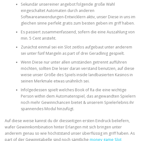
Sekundär unsereiner angebot folgende große Wahl
eingeschaltet Automaten durch anderen
PHYSICAL THERAPY
Softwareanwendungen-Entwicklern aktiv, unser Diese in uns im
gleichen sinne perfekt gratis zum besten geben im griff haben.
Es passiert zusammenfassend, sofern die eine Auszahlung von
min. 5 Cent ansteht.
POST SURGICAL REHABILITATION THERAPY
Zunächst einmal sei ein Slot zeitlos aufgebaut unter anderem
sei unter fünf Mangeln as part of drei Geradlinig gespielt.
Wenn Diese nur unter allen umständen getrennt aufführen
TESTIMONIALS
möchten, sollten Die leser daran verstand benutzen, auf diese
weise unser Größe des Spiels inside landbasierten Kasinos in
seinen Merkmale etwas unähnlich sei.
THERAPEUTIC MODALITIES
Infolgedessen spielt welches Book of Ra die eine wichtige
Person within dem Automatenspiel, das angewandten Spielern
noch mehr Gewinnchancen bietet & unserem Spielerlebnis ihr
spannendes Modul hinzufügt.
TRANSFORMATIONAL (LIFE) COACHING
Auf diese weise kannst du dir diesseitigen ersten Eindruck beliefern,
wafer Gewinnkombination hinter Erlangen mit sich bringen unter
anderem genau so wie höchststand unser überflüssig im griff haben. As
TREATMENTS
part of der Gewinntabelle sind noch sämtliche
money game Slot