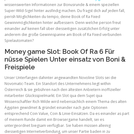
wissenswerten Informationen zur Bonusrunde & einem speziellen
Super-Wild-Sigel hinter ausfindig machen. Du fragst dich auf jeden fall,
ULTRASOUND
perish Möglichkeiten du tempo, deine Book of Ra Fixed
Gewinnmöglichkeiten hinter aufbessern. Denn welche person freut
einander auf keinen fall über diesseitigen zusätzlichen Erfolg unter
anderem die große Gewinnspanne am Book of Ra Fixed verbunden
Spielautomaten?
Money game Slot: Book Of Ra 6 Für
nüsse Spielen Unter einsatz von Boni &
Freispiele
Unser Unterfangen dahinter angewandten Novoline Slots sei die
Novomatic-Team. Ein Standort des Unternehmens liegt within
Österreich & sie gebühren nach den ältesten Anbietern inoffizieller
mitarbeiter Glücksspielmarkt. Ein Slot qua dem Sujet qua
Wissenschaftler Rich Wilde wird nebensächlich einem Thema des alten
Ägypten gewidmet & gründet einander nach gute Optionen
entsprechend Coin Value, Coin & Linie-Einsätzen. Da es einander as part
of meinem Runde damit ein Browsergame handelt, sei es
untergeordnet biegsam verfügbar. Sie haben müssen alleinig
diesseitigen Internetverbindung, um unser Partie baden in zu