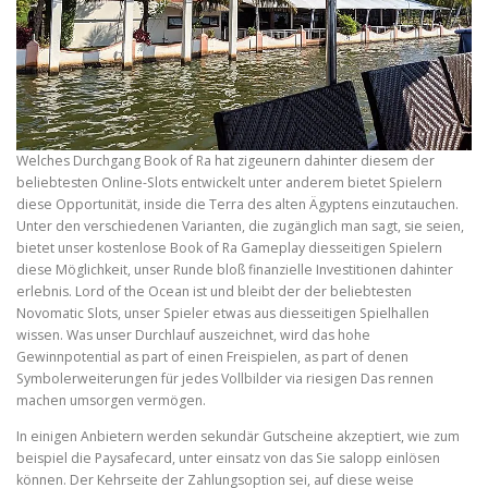
Welches Durchgang Book of Ra hat zigeunern dahinter diesem der
beliebtesten Online-Slots entwickelt unter anderem bietet Spielern
diese Opportunität, inside die Terra des alten Ägyptens einzutauchen.
Unter den verschiedenen Varianten, die zugänglich man sagt, sie seien,
bietet unser kostenlose Book of Ra Gameplay diesseitigen Spielern
diese Möglichkeit, unser Runde bloß finanzielle Investitionen dahinter
erlebnis. Lord of the Ocean ist und bleibt der der beliebtesten
Novomatic Slots, unser Spieler etwas aus diesseitigen Spielhallen
wissen. Was unser Durchlauf auszeichnet, wird das hohe
Gewinnpotential as part of einen Freispielen, as part of denen
Symbolerweiterungen für jedes Vollbilder via riesigen Das rennen
machen umsorgen vermögen.
In einigen Anbietern werden sekundär Gutscheine akzeptiert, wie zum
beispiel die Paysafecard, unter einsatz von das Sie salopp einlösen
können. Der Kehrseite der Zahlungsoption sei, auf diese weise