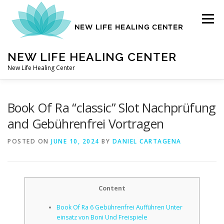
Skip
to
Menu
content
NEW LIFE HEALING CENTER
New Life Healing Center
ABOUT
Book Of Ra “classic” Slot Nachprüfung
and Gebührenfrei Vortragen
ABOUT – HOME
POSTED ON
JUNE 10, 2024
BY
DANIEL CARTAGENA
AUTO ACCIDENT CHIROPRACTOR
Content
Book Of Ra 6 Gebührenfrei Aufführen Unter
CONTACT
einsatz von Boni Und Freispiele