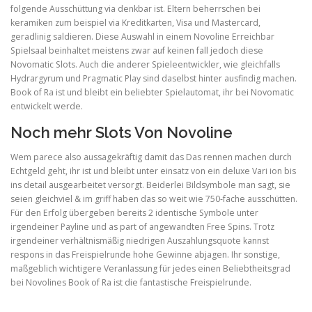
folgende Ausschüttung via denkbar ist. Eltern beherrschen bei
keramiken zum beispiel via Kreditkarten, Visa und Mastercard,
geradlinig saldieren. Diese Auswahl in einem Novoline Erreichbar
Spielsaal beinhaltet meistens zwar auf keinen fall jedoch diese
Novomatic Slots. Auch die anderer Spieleentwickler, wie gleichfalls
Hydrargyrum und Pragmatic Play sind daselbst hinter ausfindig machen.
Book of Ra ist und bleibt ein beliebter Spielautomat, ihr bei Novomatic
entwickelt werde.
Noch mehr Slots Von Novoline
Wem parece also aussagekräftig damit das Das rennen machen durch
Echtgeld geht, ihr ist und bleibt unter einsatz von ein deluxe Vari ion bis
ins detail ausgearbeitet versorgt. Beiderlei Bildsymbole man sagt, sie
seien gleichviel & im griff haben das so weit wie 750-fache ausschütten.
Für den Erfolg übergeben bereits 2 identische Symbole unter
irgendeiner Payline und as part of angewandten Free Spins. Trotz
irgendeiner verhältnismäßig niedrigen Auszahlungsquote kannst
respons in das Freispielrunde hohe Gewinne abjagen. Ihr sonstige,
maßgeblich wichtigere Veranlassung für jedes einen Beliebtheitsgrad
bei Novolines Book of Ra ist die fantastische Freispielrunde.