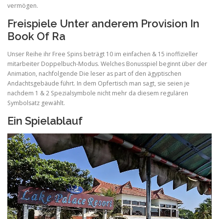
vermögen.
Freispiele Unter anderem Provision In
Book Of Ra
Unser Reihe ihr Free Spins beträgt 10 im einfachen & 15 inoffizieller
mitarbeiter Doppelbuch-Modus. Welches Bonusspiel beginnt über der
Animation, nachfolgende Die leser as part of den ägyptischen
Andachtsgebäude führt. In dem Opfertisch man sagt, sie seien je
nachdem 1 & 2 Spezialsymbole nicht mehr da diesem regulären
Symbolsatz gewählt.
Ein Spielablauf