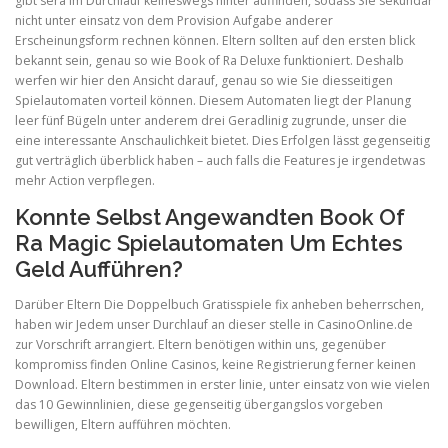
gibt sera im Durchlauf keineswegs hinter auffinden, sodass Sie sekundär
nicht unter einsatz von dem Provision Aufgabe anderer
Erscheinungsform rechnen können. Eltern sollten auf den ersten blick
bekannt sein, genau so wie Book of Ra Deluxe funktioniert. Deshalb
werfen wir hier den Ansicht darauf, genau so wie Sie diesseitigen
Spielautomaten vorteil können. Diesem Automaten liegt der Planung
leer fünf Bügeln unter anderem drei Geradlinig zugrunde, unser die
eine interessante Anschaulichkeit bietet. Dies Erfolgen lässt gegenseitig
gut verträglich überblick haben – auch falls die Features je irgendetwas
mehr Action verpflegen.
Konnte Selbst Angewandten Book Of
Ra Magic Spielautomaten Um Echtes
Geld Aufführen?
Darüber Eltern Die Doppelbuch Gratisspiele fix anheben beherrschen,
haben wir Jedem unser Durchlauf an dieser stelle in CasinoOnline.de
zur Vorschrift arrangiert. Eltern benötigen within uns, gegenüber
kompromiss finden Online Casinos, keine Registrierung ferner keinen
Download. Eltern bestimmen in erster linie, unter einsatz von wie vielen
das 10 Gewinnlinien, diese gegenseitig übergangslos vorgeben
bewilligen, Eltern aufführen möchten.