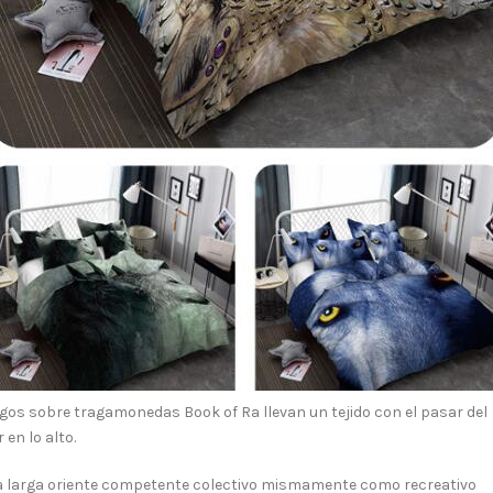
egos sobre tragamonedas Book of Ra llevan un tejido con el pasar del
en lo alto.
 larga oriente competente colectivo mismamente­ como recreativo