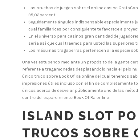
Las pruebas de juegos sobre el online casino GratoGan
95,02percent.
Seguidamente ángulos indispensable especialmente j
cual familiarices por consiguiente te favorece a proyect
En el universo para casinos gran cantidad de jugadore
serí­a así que cual traemos para usted las superiores 
Los máquinas tragaperras pertenecen a la especie so
Una vez estupendo mediante un propósito de la gente cero
referente a tragamonedas desplazándolo hacia el pelo nunc
único truco sobre Book Of Ra online del cual tenemos sab
impresiones útiles incluso con el fin de completamente to
únicos acerca de desvelar públicamente uno de las método
dentro del esparcimiento Book Of Ra online.
ISLAND SLOT PO
TRUCOS SOBRE 