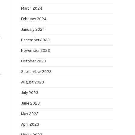
March 2024
February 2024
January 2024
,
December 2023
November 2023
October 2023
September 2023
o
August 2023
July 2023
June 2023
May 2023
April 2023
March 2023