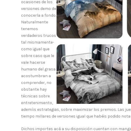
ocasiones de los
versiones demo de
conocerla a fondo.
Naturalmente
tenemos
verdaderos trucos
tal mismamente­
como igual que
sobre caso que le
vale hacerse
humano del grasa
acostumbran a
comprender, no
obstante hay
técnicas sobre
entretenimiento,
ademí¡s estrategias, sobre maximizar los premios. Las ju
tiempo millares de versiones igual que habéis podido notar 
Dichos importes acá a su disposición cuentan con manga