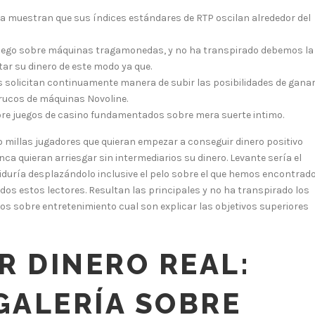
a muestran que sus índices estándares de RTP oscilan alrededor del
uego sobre máquinas tragamonedas, y no ha transpirado debemos la
ar su dinero de este modo­ ya que.
s solicitan continuamente manera de subir las posibilidades de ganar
trucos de máquinas Novoline.
bre juegos de casino fundamentados sobre mera suerte intimo.
 millas jugadores que quieran empezar a conseguir dinero positivo
a quieran arriesgar sin intermediarios su dinero. Levante serí­a el
iduría desplazándolo inclusive el pelo sobre el que hemos encontrad
dos estos lectores. Resultan las principales y no ha transpirado los
s sobre entretenimiento cual son explicar las objetivos superiores
R DINERO REAL:
GALERÍA SOBRE