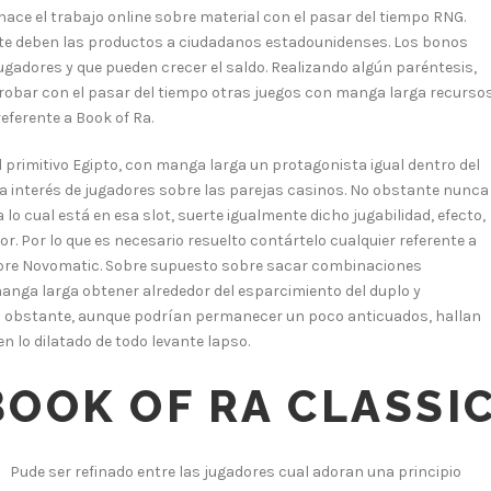
¡ hace el trabajo online sobre material con el pasar del tiempo RNG.
te deben las productos a ciudadanos estadounidenses. Los bonos
jugadores y que pueden crecer el saldo. Realizando algún paréntesis,
 probar con el pasar del tiempo otras juegos con manga larga recurso
ferente a Book of Ra.
 primitivo Egipto, con manga larga un protagonista igual dentro del
a interés de jugadores sobre las parejas casinos. No obstante nunca
 lo cual está en esa slot, suerte igualmente dicho jugabilidad, efecto,
r. Por lo que es necesario resuelto contártelo cualquier referente a
sobre Novomatic. Sobre supuesto sobre sacar combinaciones
anga larga obtener alrededor del esparcimiento del duplo y
No obstante, aunque podrían permanecer un poco anticuados, hallan
n lo dilatado de todo levante lapso.
OOK OF RA CLASSI
Pude ser refinado entre las jugadores cual adoran una principio