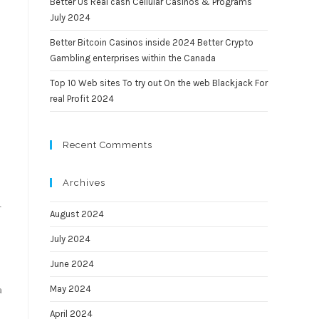
Better Us Real cash Cellular Casinos & Programs
July 2024
Better Bitcoin Casinos inside 2024 Better Crypto
Gambling enterprises within the Canada
Top 10 Web sites To try out On the web Blackjack For
real Profit 2024
Recent Comments
Archives
r
August 2024
July 2024
June 2024
May 2024
a
April 2024