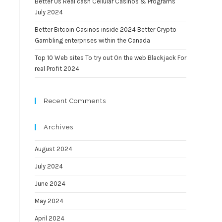
Better Us Real cash Cellular Casinos & Programs
July 2024
Better Bitcoin Casinos inside 2024 Better Crypto
Gambling enterprises within the Canada
Top 10 Web sites To try out On the web Blackjack For
real Profit 2024
Recent Comments
Archives
August 2024
s
July 2024
June 2024
May 2024
April 2024