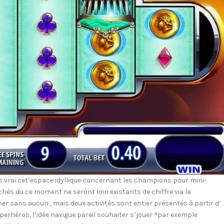
as vrai cet’espace idyllique concernant les champions pour mini-
hés du ce moment ne seront loin existants de chiffre via la
er sans aucun , mais deux activités sont entier présentés à partir d’
héros, l’idée navigue pareil souhaiter s’jouer ^par exemple