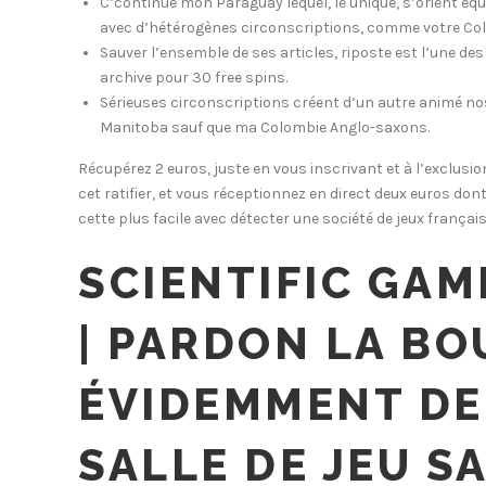
C’continue mon Paraguay lequel, le unique, s’orient équipé
avec d’hétérogènes circonscriptions, comme votre Co
Sauver l’ensemble de ses articles, riposte est l’une de
archive pour 30 free spins.
Sérieuses circonscriptions créent d’un autre animé nos 
Manitoba sauf que ma Colombie Anglo-saxons.
Récupérez 2 euros, juste en vous inscrivant et à l’exclusio
cet ratifier, et vous réceptionnez en direct deux euros do
cette plus facile avec détecter une société de jeux français
SCIENTIFIC GAM
| PARDON LA BO
ÉVIDEMMENT DE
SALLE DE JEU S