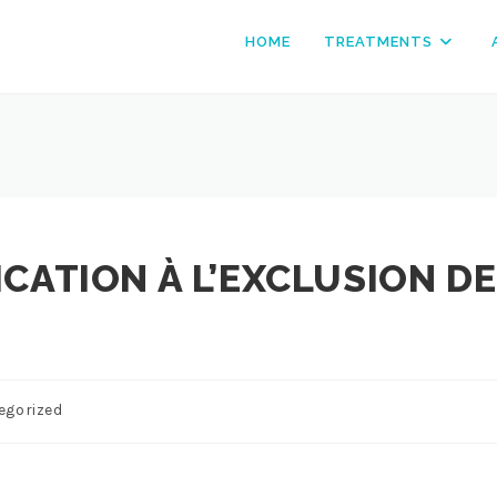
HOME
TREATMENTS
CATION À L’EXCLUSION DE
egorized