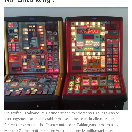
Ein großteil Traktandum-Casinos sehen mindestens 10 ausgewählte
Zahlungsmethoden zur Wahl. Indessen offerte nicht alleine Kasino-
Seiten diese praktische Chance unter den Zahlungsmethoden aktiv.
Manche Zocker hatten keinen Vertrag in dem Mobilfunkanbieter,