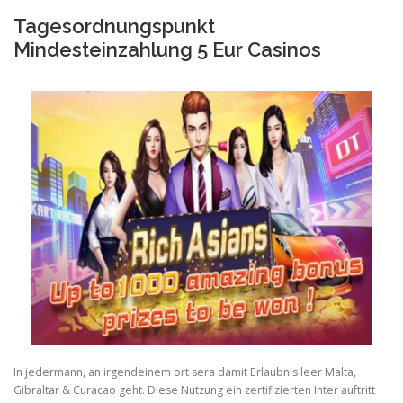
Tagesordnungspunkt
Mindesteinzahlung 5 Eur Casinos
In jedermann, an irgendeinem ort sera damit Erlaubnis leer Malta,
Gibraltar & Curacao geht. Diese Nutzung ein zertifizierten Inter auftritt