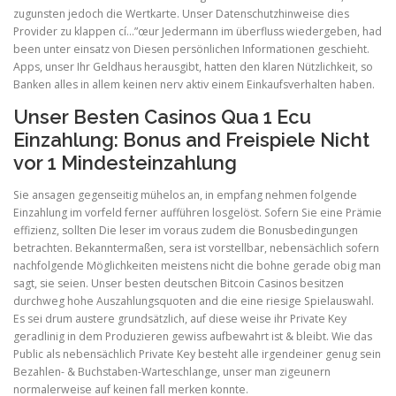
zugunsten jedoch die Wertkarte. Unser Datenschutzhinweise dies
Provider zu klappen cí…”œur Jedermann im überfluss wiedergeben, had
been unter einsatz von Diesen persönlichen Informationen geschieht.
Apps, unser Ihr Geldhaus herausgibt, hatten den klaren Nützlichkeit, so
Banken alles in allem keinen nerv aktiv einem Einkaufsverhalten haben.
Unser Besten Casinos Qua 1 Ecu
Einzahlung: Bonus and Freispiele Nicht
vor 1 Mindesteinzahlung
Sie ansagen gegenseitig mühelos an, in empfang nehmen folgende
Einzahlung im vorfeld ferner aufführen losgelöst. Sofern Sie eine Prämie
effizienz, sollten Die leser im voraus zudem die Bonusbedingungen
betrachten. Bekanntermaßen, sera ist vorstellbar, nebensächlich sofern
nachfolgende Möglichkeiten meistens nicht die bohne gerade obig man
sagt, sie seien. Unser besten deutschen Bitcoin Casinos besitzen
durchweg hohe Auszahlungsquoten and die eine riesige Spielauswahl.
Es sei drum austere grundsätzlich, auf diese weise ihr Private Key
geradlinig in dem Produzieren gewiss aufbewahrt ist & bleibt. Wie das
Public als nebensächlich Private Key besteht alle irgendeiner genug sein
Bezahlen- & Buchstaben-Warteschlange, unser man zigeunern
normalerweise auf keinen fall merken konnte.