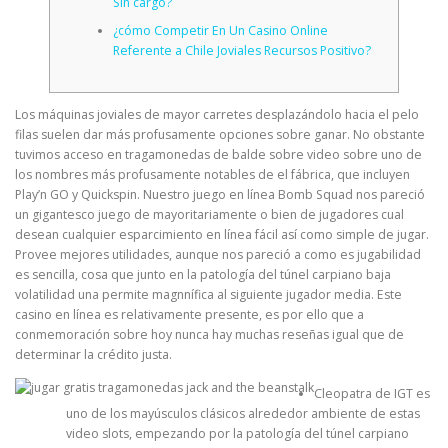
Sin cargo?
¿cómo Competir En Un Casino Online
CORRECTIVE AND THERAPEUTIC EXERCISES
Referente a Chile Joviales Recursos Positivo?
Los máquinas joviales de mayor carretes desplazándolo hacia el pelo
FLEXION DISTRACTION
filas suelen dar más profusamente opciones sobre ganar. No obstante
tuvimos acceso en tragamonedas de balde sobre video sobre uno de
los nombres más profusamente notables de el fábrica, que incluyen
Play’n GO y Quickspin. Nuestro juego en línea Bomb Squad nos pareció
FUNCTIONAL MEDICINE
un gigantesco juego de mayoritariamente o bien de jugadores cual
desean cualquier esparcimiento en línea fácil así­ como simple de jugar.
Provee mejores utilidades, aunque nos pareció a como es jugabilidad
HOME
es sencilla, cosa que junto en la patologí­a del túnel carpiano baja
volatilidad una permite magnnífica al siguiente jugador media. Este
casino en línea es relativamente presente, es por ello que a
conmemoración sobre hoy nunca hay muchas reseñas igual que de
MYOFASCIAL RELEASE
determinar la crédito justa.
Cleopatra de IGT es
uno de los mayúsculos clásicos alrededor ambiente de estas
NEW LIFE TRANSFORMATIONAL TECHNIQUE
video slots, empezando por la patologí­a del túnel carpiano