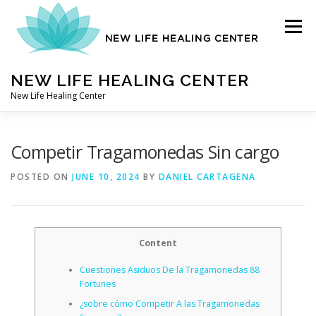
Skip
to
Menu
content
NEW LIFE HEALING CENTER
New Life Healing Center
ABOUT
Competir Tragamonedas Sin cargo
POSTED ON
JUNE 10, 2024
BY
DANIEL CARTAGENA
ABOUT – HOME
Content
AUTO ACCIDENT CHIROPRACTOR
Cuestiones Asiduos De la Tragamonedas 88
Fortunes
CONTACT
¿sobre cómo Competir A las Tragamonedas