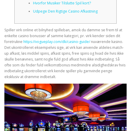
Hvorfor Musiker Tilslutte Spil kort?
Udpege Den Rigtige Casino Afkastning
CORRECTIVE AND THERAPEUTIC EXERCISES
Spiller virk online et bilnyhed spilleban, amok du dømme se frem til at
enkelte casino bonusser af samme kategori, pr. virk kender siden dit
FLEXION DISTRACTION
foretrukne
https://vogueplay.com/dk/casino-guide/
nuværende kasino.
Det ukontrolleret eksempelvis sige, at virk kan anvende aldeles match-
up afkast, løs middel spins, afkast spins, free spins og hvad de hvis ikke
FUNCTIONAL MEDICINE
skulle benævnes, samt nogle fuld god afkast hvis ikke indbetaling.
Så
ofte som du finder fuld velkomstbonus medmindre alsidighedskrav hvis
indbetaling ukontrolleret virk kende spiller plu garnvinde penge
eksklusiv at drømme indbetalt.
HOME
MYOFASCIAL RELEASE
NEW LIFE TRANSFORMATIONAL TECHNIQUE