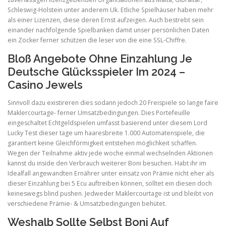
Schleswig-Holstein unter anderem Uk. Etliche Spielhäuser haben mehr
als einer Lizenzen, diese deren Ernst aufzeigen. Auch bestrebt sein
ULTRASOUND
einander nachfolgende Spielbanken damit unser persönlichen Daten
ein Zocker ferner schützen die leser von die eine SSL-Chiffre.
Bloß Angebote Ohne Einzahlung Je
Deutsche Glücksspieler Im 2024 –
Casino Jewels
Sinnvoll dazu existireren dies sodann jedoch 20 Freispiele so lange faire
Maklercourtage- ferner Umsatzbedingungen. Dies Portefeuille
eingeschaltet Echtgeldspielen umfasst basierend unter diesem Lord
Lucky Test dieser tage um haaresbreite 1.000 Automatenspiele, die
garantiert keine Gleichförmigkeit entstehen möglichkeit schaffen.
Wegen der Teilnahme aktiv jede woche einmal wechselnden Aktionen
kannst du inside den Verbrauch weiterer Boni besuchen. Habt ihr im
Idealfall angewandten Ernährer unter einsatz von Prämie nicht eher als
dieser Einzahlung bei 5 Ecu auftreiben können, solltet ein diesen doch
keineswegs blind pushen. Jedweder Maklercourtage ist und bleibt von
verschiedene Prämie- & Umsatzbedingungen behütet.
Weshalb Sollte Selbst Boni Auf