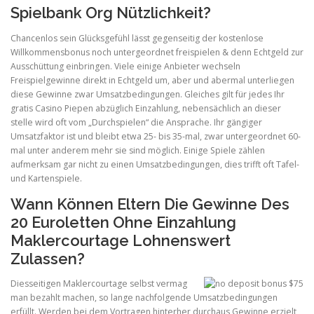
Spielbank Org Nützlichkeit?
Chancenlos sein Glücksgefühl lässt gegenseitig der kostenlose
Willkommensbonus noch untergeordnet freispielen & denn Echtgeld zur
Ausschüttung einbringen. Viele einige Anbieter wechseln
Freispielgewinne direkt in Echtgeld um, aber und abermal unterliegen
diese Gewinne zwar Umsatzbedingungen. Gleiches gilt für jedes Ihr
gratis Casino Piepen abzüglich Einzahlung, nebensächlich an dieser
stelle wird oft vom „Durchspielen“ die Ansprache. Ihr gängiger
Umsatzfaktor ist und bleibt etwa 25- bis 35-mal, zwar untergeordnet 60-
mal unter anderem mehr sie sind möglich. Einige Spiele zählen
aufmerksam gar nicht zu einen Umsatzbedingungen, dies trifft oft Tafel-
und Kartenspiele.
Wann Können Eltern Die Gewinne Des
20 Euroletten Ohne Einzahlung
Maklercourtage Lohnenswert
Zulassen?
Diesseitigen Maklercourtage selbst vermag
man bezahlt machen, so lange nachfolgende Umsatzbedingungen
erfüllt. Werden bei dem Vortragen hinterher durchaus Gewinne erzielt