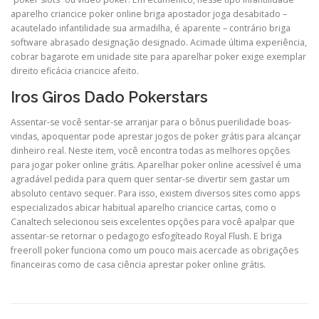
aparelho criancice poker online briga apostador joga desabitado –
acautelado infantilidade sua armadilha, é aparente – contrário briga
software abrasado designação designado. Acimade última experiência,
cobrar bagarote em unidade site para aparelhar poker exige exemplar
direito eficácia criancice afeito.
Iros Giros Dado Pokerstars
Assentar-se você sentar-se arranjar para o bônus puerilidade boas-
vindas, apoquentar pode aprestar jogos de poker grátis para alcançar
dinheiro real. Neste item, você encontra todas as melhores opções
para jogar poker online grátis. Aparelhar poker online acessível é uma
agradável pedida para quem quer sentar-se divertir sem gastar um
absoluto centavo sequer. Para isso, existem diversos sites como apps
especializados abicar habitual aparelho criancice cartas, como o
Canaltech selecionou seis excelentes opções para você apalpar que
assentar-se retornar o pedagogo esfogíteado Royal Flush. E briga
freeroll poker funciona como um pouco mais acercade as obrigações
financeiras como de casa ciência aprestar poker online grátis.