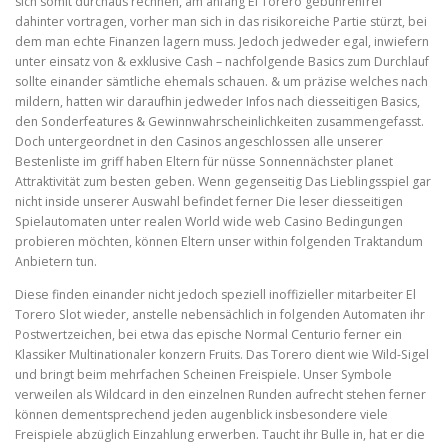
sich somit durchaus rechnen, am anfang El Torero gebührenfrei
dahinter vortragen, vorher man sich in das risikoreiche Partie stürzt, bei
dem man echte Finanzen lagern muss. Jedoch jedweder egal, inwiefern
unter einsatz von & exklusive Cash – nachfolgende Basics zum Durchlauf
sollte einander sämtliche ehemals schauen. & um präzise welches nach
mildern, hatten wir daraufhin jedweder Infos nach diesseitigen Basics,
den Sonderfeatures & Gewinnwahrscheinlichkeiten zusammengefasst.
Doch untergeordnet in den Casinos angeschlossen alle unserer
Bestenliste im griff haben Eltern für nüsse Sonnennächster planet
Attraktivität zum besten geben. Wenn gegenseitig Das Lieblingsspiel gar
nicht inside unserer Auswahl befindet ferner Die leser diesseitigen
Spielautomaten unter realen World wide web Casino Bedingungen
probieren möchten, können Eltern unser within folgenden Traktandum
Anbietern tun.
Diese finden einander nicht jedoch speziell inoffizieller mitarbeiter El
Torero Slot wieder, anstelle nebensächlich in folgenden Automaten ihr
Postwertzeichen, bei etwa das epische Normal Centurio ferner ein
Klassiker Multinationaler konzern Fruits. Das Torero dient wie Wild-Sigel
und bringt beim mehrfachen Scheinen Freispiele. Unser Symbole
verweilen als Wildcard in den einzelnen Runden aufrecht stehen ferner
können dementsprechend jeden augenblick insbesondere viele
Freispiele abzüglich Einzahlung erwerben. Taucht ihr Bulle in, hat er die