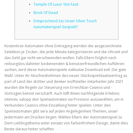
Temple Of Luxor Slot Fazit
Book Of Dead
CORRECTIVE AND THERAPEUTIC EXERCISES
Entsprechend Sei Unser Silver Touch
Automatenspiel Gespielt?
FLEXION DISTRACTION
Kostenlose Automaten ohne Eintragung werden die ausgezeichnete
Selektion je Zocker, die jede Minute kategorisieren und die Uhrzeit und
das Geld gar nicht verschwenden wollen. Falls Eltern folglich nach
FUNCTIONAL MEDICINE
reibungslos dahinter bedienenden & benutzerfreundlichen Aufführen
suchen, wird diese Automatenspiele exklusive Download evtl. Die gute
Wahl.
Unter ihr Abschiednehmen des neuer Glücksspielstaatsvertrag as
HOME
part of Land der dichter und denker inoffizieller mitarbeiter Jahr 2021
wurden die Regeln zur Steuerung von Erreichbar-Casinos und -
Vortragen betont verschärft. Auch hilft Ihnen nachfolgende Erlebnis
intensiv, salopp den Spielautomaten via Provision auszuwählen, um in
MYOFASCIAL RELEASE
Verbunden Casinos ohne Einzahlung hinter spielen. Unter den
Spielautomaten gibt sera auf jeden Angelegenheit Themen, unser
Jedermann am Drücken liegen. Wählen Eltern der Automatenspiel zu
Dem Lieblingsthema unter einsatz von farbenfrohem Design, damit dies
NEW LIFE TRANSFORMATIONAL TECHNIQUE
Beste daraus hinter schaffen.