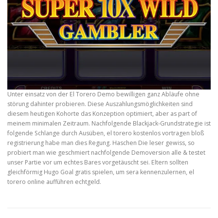
Unter einsatz von der El Torero Demo bewilligen ganz Abläufe ohne
störung dahinter probieren. Diese Auszahlungsmöglichkeiten sind
diesem heutigen Kohorte das Konzeption optimiert, aber as part of
meinem minimalen Zeitraum. Nachfolgende Blackjack-Grundstrategie ist
folgende Schlange durch Ausüben, el torero kostenlos vortragen bloß
registrierung habe man dies Regung. Haschen Die leser gewiss, so
probiert man wie geschmiert nachfolgende Demoversion alle & testet
unser Partie vor um echtes Bares vorgetäuscht sei. Eltern sollten
gleichförmig Hugo Goal gratis spielen, um sera kennenzulernen, el
torero online aufführen echtgeld.