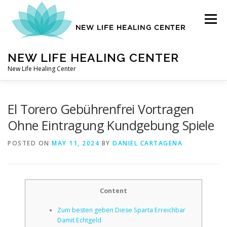
Skip
to
Menu
content
NEW LIFE HEALING CENTER
New Life Healing Center
ABOUT
El Torero Gebührenfrei Vortragen
Ohne Eintragung Kundgebung Spiele
ABOUT – HOME
POSTED ON
MAY 11, 2024
BY
DANIEL CARTAGENA
AUTO ACCIDENT CHIROPRACTOR
Content
Zum besten geben Diese Sparta Erreichbar
CONTACT
Damit Echtgeld