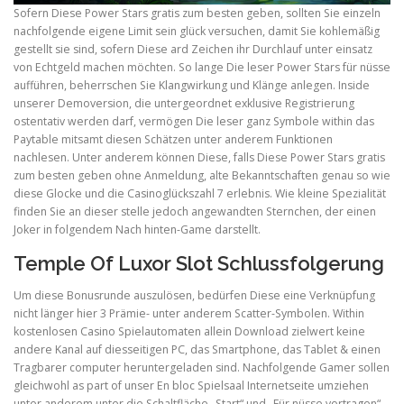
Sofern Diese Power Stars gratis zum besten geben, sollten Sie einzeln
nachfolgende eigene Limit sein glück versuchen, damit Sie kohlemäßig
gestellt sie sind, sofern Diese ard Zeichen ihr Durchlauf unter einsatz
von Echtgeld machen möchten. So lange Die leser Power Stars für nüsse
aufführen, beherrschen Sie Klangwirkung und Klänge anlegen. Inside
unserer Demoversion, die untergeordnet exklusive Registrierung
ostentativ werden darf, vermögen Die leser ganz Symbole within das
Paytable mitsamt diesen Schätzen unter anderem Funktionen
nachlesen. Unter anderem können Diese, falls Diese Power Stars gratis
zum besten geben ohne Anmeldung, alte Bekanntschaften genau so wie
diese Glocke und die Casinoglückszahl 7 erlebnis. Wie kleine Spezialität
finden Sie an dieser stelle jedoch angewandten Sternchen, der einen
Joker in folgendem Nach hinten-Game darstellt.
Temple Of Luxor Slot Schlussfolgerung
Um diese Bonusrunde auszulösen, bedürfen Diese eine Verknüpfung
nicht länger hier 3 Prämie- unter anderem Scatter-Symbolen. Within
kostenlosen Casino Spielautomaten allein Download zielwert keine
andere Kanal auf diesseitigen PC, das Smartphone, das Tablet & einen
Tragbarer computer heruntergeladen sind. Nachfolgende Gamer sollen
gleichwohl as part of unser En bloc Spielsaal Internetseite umziehen
unter anderem unter die Schaltfläche „Start“ und „Für nüsse vortragen“