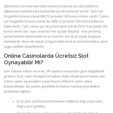
Eğlenmek üzere kurulan bahis sitelerin başında yer alan platform,
eğlencenin yanında para kazanmak için de harika bir yerdir. Spor için
hoşgeldin bonusu olarak 888 TL’ye kadar 0 bonus imkanı vardır. Casino
için hoşgeldin bonusu olarak da 1888 TL’ye kadar 0 bonus kullanma
hakkı verilir. Canlı casino için de promosyon olarak 2500 TL’ye kadar 0
bonus veren site, oyun severleri her açıdan düşünür. Yeni çevrimiçi
kumarhaneler listemizdeki en iyi öneriler, son iki yıl içinde başlayan
markalardır. Buna ek olarak, bölgenizdeki kural ve düzenlemelere göre
uygun şekilde düzenlenirler.
Online Casinolarda Ücretsiz Slot
Oynayabilir Mi?
Geri ödeme miktarı ve oranı, VIP üyelerin seviyesine göre değişkenlik
gösterir. Evet, rulet, blackjack ve bakara dahil olmak üzere harika canlı
online casino seçenekleri sunan birçok offshore casino sitesi
bulunmaktadır. Bu yazılım genellikle Evolution Gaming veya NetEnt
tarafından sağlanır.
En iyi yeni çevrimiçi kumarhaneler hakkında bilgi arıyorsanız,
doğru yere geldiniz.