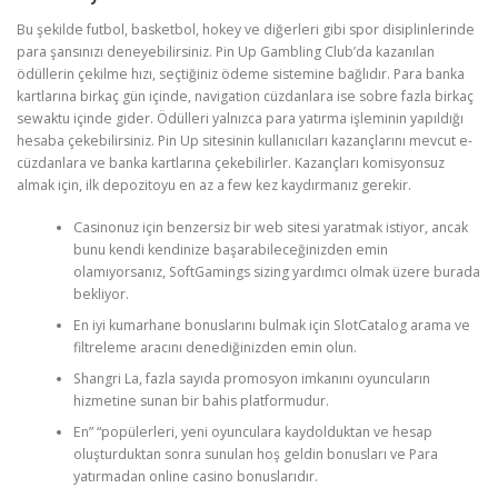
Bu şekilde futbol, basketbol, hokey ve diğerleri gibi spor disiplinlerinde
para şansınızı deneyebilirsiniz. Pin Up Gambling Club’da kazanılan
ödüllerin çekilme hızı, seçtiğiniz ödeme sistemine bağlıdır. Para banka
kartlarına birkaç gün içinde, navigation cüzdanlara ise sobre fazla birkaç
sewaktu içinde gider. Ödülleri yalnızca para yatırma işleminin yapıldığı
hesaba çekebilirsiniz. Pin Up sitesinin kullanıcıları kazançlarını mevcut e-
cüzdanlara ve banka kartlarına çekebilirler. Kazançları komisyonsuz
almak için, ilk depozitoyu en az a few kez kaydırmanız gerekir.
Casinonuz için benzersiz bir web sitesi yaratmak istiyor, ancak
bunu kendi kendinize başarabileceğinizden emin
olamıyorsanız, SoftGamings sizing yardımcı olmak üzere burada
bekliyor.
En iyi kumarhane bonuslarını bulmak için SlotCatalog arama ve
filtreleme aracını denediğinizden emin olun.
Shangri La, fazla sayıda promosyon imkanını oyuncuların
hizmetine sunan bir bahis platformudur.
En” “popülerleri, yeni oyunculara kaydolduktan ve hesap
oluşturduktan sonra sunulan hoş geldin bonusları ve Para
yatırmadan online casino bonuslarıdır.