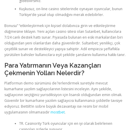
gidebilirsiniz.
Kuşkusuz, on-line casino sitelerinde oynayan oyuncular, bunun
Türkiye’de yasal olup olmadığını merak edebilirler.
PHYSICAL THERAPY
Bonusu” “etkinleştirmek için kişisel dolabınıza girin ve etkinleştirme
düğmesine tıklayın. Yeni açılan casino sitesi olan Sutanbet, kullanıcılara
POST SURGICAL REHABILITATION THERAPY
7/24 canlı destek hattı sunar. Piyasada bulunan en eski markalardan biri
olduğundan yeni olanlardan daha güvenilirdir. Sultanbet; yenilikçi, çok
çeşitlilik sunan ve destekleyici yapıya sahiptir. Adil empieza şeffaflıkla
yürütülen bahisler kullanıcılara eşit şekilde şanslarını kullanma hakkı tanır.
TESTIMONIALS
Para Yatırmanın Veya Kazançları
Çekmenin Yolları Nelerdir?
THERAPEUTIC MODALITIES
Platformun demo sürümünü de?erlendirmek suretiyle mevcut
kumarhane yazılım sağlayıcılarının listesini inceleyin. Aynı şekilde,
sağlayıcının seçtiğiniz yurisdiksiyon için lisanslı olduğundan emin olmak.
Güvenilir bir kumarhane yazılım sağlayıcısı kullanmanızı şiddetle tavsiye
TRANSFORMATIONAL (LIFE) COACHING
ediyoruz. Bettilt’in sobre büyük dezavantajı ise resmi bir mobil
uygulamasının olmamasıdır
mostbet
.
TR. Casinority Türk oyuncular için en iyi olarak belirlenen
TREATMENTS
casinoları sizlerle sunuyor.