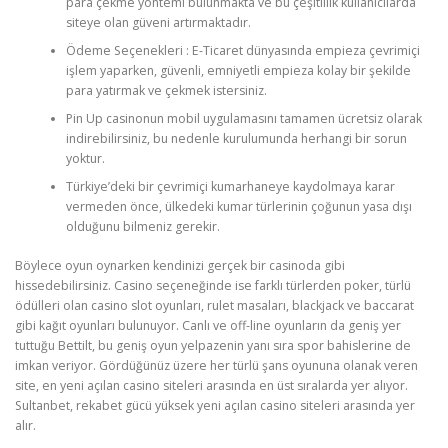
para çekme yöntemi bulunmakta ve bu çeşitlilik kullanıcılarda
siteye olan güveni artırmaktadır.
Ödeme Seçenekleri : E-Ticaret dünyasında empieza çevrimiçi
işlem yaparken, güvenli, emniyetli empieza kolay bir şekilde
para yatırmak ve çekmek istersiniz.
Pin Up casinonun mobil uygulamasını tamamen ücretsiz olarak
indirebilirsiniz, bu nedenle kurulumunda herhangi bir sorun
yoktur.
Türkiye’deki bir çevrimiçi kumarhaneye kaydolmaya karar
vermeden önce, ülkedeki kumar türlerinin çoğunun yasa dışı
olduğunu bilmeniz gerekir.
Böylece oyun oynarken kendinizi gerçek bir casinoda gibi
hissedebilirsiniz. Casino seçeneğinde ise farklı türlerden poker, türlü
ödülleri olan casino slot oyunları, rulet masaları, blackjack ve baccarat
gibi kağıt oyunları bulunuyor. Canlı ve off-line oyunların da geniş yer
tuttuğu Bettilt, bu geniş oyun yelpazenin yanı sıra spor bahislerine de
imkan veriyor. Gördüğünüz üzere her türlü şans oyununa olanak veren
site, en yeni açılan casino siteleri arasında en üst sıralarda yer alıyor.
Sultanbet, rekabet gücü yüksek yeni açılan casino siteleri arasında yer
alır.