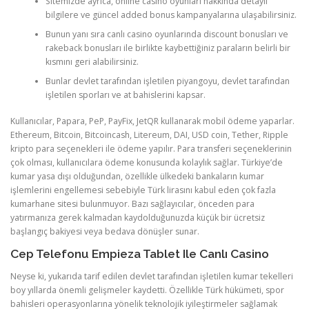
Sitemizde ayrıca, online casino oyunları hakkında detaylı
bilgilere ve güncel added bonus kampanyalarına ulaşabilirsiniz.
Bunun yanı sıra canlı casino oyunlarında discount bonusları ve
rakeback bonusları ile birlikte kaybettiğiniz paraların belirli bir
kısmını geri alabilirsiniz.
Bunlar devlet tarafından işletilen piyangoyu, devlet tarafından
işletilen sporları ve at bahislerini kapsar.
Kullanıcılar, Papara, PeP, PayFix, JetQR kullanarak mobil ödeme yaparlar.
Ethereum, Bitcoin, Bitcoincash, Litereum, DAI, USD coin, Tether, Ripple
kripto para seçenekleri ile ödeme yapılır. Para transferi seçeneklerinin
çok olması, kullanıcılara ödeme konusunda kolaylık sağlar. Türkiye’de
kumar yasa dışı olduğundan, özellikle ülkedeki bankaların kumar
işlemlerini engellemesi sebebiyle Türk lirasını kabul eden çok fazla
kumarhane sitesi bulunmuyor. Bazı sağlayıcılar, önceden para
yatırmanıza gerek kalmadan kaydolduğunuzda küçük bir ücretsiz
başlangıç bakiyesi veya bedava dönüşler sunar.
Cep Telefonu Empieza Tablet Ile Canlı Casino
Neyse ki, yukarıda tarif edilen devlet tarafından işletilen kumar tekelleri
boy yıllarda önemli gelişmeler kaydetti. Özellikle Türk hükümeti, spor
bahisleri operasyonlarına yönelik teknolojik iyileştirmeler sağlamak