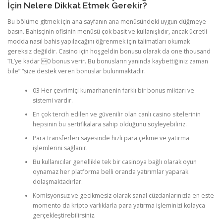
İçin Nelere Dikkat Etmek Gerekir?
Bu bölüme gitmek için ana sayfanın ana menüsündeki uygun düğmeye
basın. Bahisçinin ofisinin menüsü çok basit ve kullanışlıdır, ancak ücretli
modda nasıl bahis yapılacağını öğrenmek için talimatları okumak
gereksiz değildir. Casino için hoşgeldin bonusu olarak da one thousand
TL’ye kadar 0 bonus verir. Bu bonusların yanında kaybettiğiniz zaman
bile” “size destek veren bonuslar bulunmaktadır.
03 Her çevrimiçi kumarhanenin farklı bir bonus miktarı ve
sistemi vardır.
En çok tercih edilen ve güvenilir olan canlı casino sitelerinin
hepsinin bu sertifikalara sahip olduğunu söyleyebiliriz.
Para transferleri sayesinde hızlı para çekme ve yatırma
işlemlerini sağlanır.
Bu kullanıcılar genellikle tek bir casinoya bağlı olarak oyun
oynamaz her platforma belli oranda yatırımlar yaparak
dolaşmaktadırlar.
Komisyonsuz ve gecikmesiz olarak sanal cüzdanlarınızla en este
momento da kripto varlıklarla para yatırma işleminizi kolayca
gerçekleştirebilirsiniz.