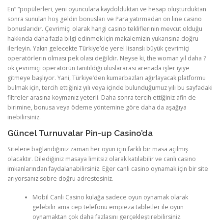
En” “popülerleri, yeni oyunculara kaydolduktan ve hesap oluşturduktan
sonra sunulan hoş geldin bonusları ve Para yatırmadan on line casino
bonuslarıdır. Çevrimiçi olarak hangi casino tekliflerinin mevcut olduğu
hakkında daha fazla bilgi edinmek için makalemizin yukarısına doğru
ilerleyin. Yakın gelecekte Türkiye’de yerel lisanslı büyük çevrimiçi
operatörlerin olması pek olası değildir. Neyse ki, the woman yıl daha ?
ok çevrimiçi operatörün tanıtıldığı uluslararası arenada işler iyiye
gitmeye başlıyor. Yani, Türkiye’den kumarbazları ağırlayacak platformu
bulmak için, tercih ettiğiniz yılı veya içinde bulunduğumuz yılı bu sayfadaki
filtreler arasına koymanız yeterli. Daha sonra tercih ettiğiniz afin de
birimine, bonusa veya ödeme yöntemine göre daha da aşağıya
inebilirsiniz.
Güncel Turnuvalar Pin-up Casino’da
Sitelere bağlandığınız zaman her oyun için farklı bir masa açılmış
olacaktır. Dilediğiniz masaya limitsiz olarak katılabilir ve canlı casino
imkanlarından faydalanabilirsiniz. Eğer canli casino oynamak için bir site
arıyorsanız sobre doğru adrestesiniz.
Mobil Canlı Casino kulağa sadece oyun oynamak olarak
gelebilir ama cep telefonu empieza tabletler ile oyun
oynamaktan çok daha fazlasını gerçekleştirebilirsiniz.