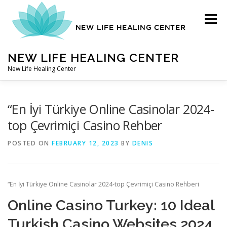
Skip
to
Menu
content
NEW LIFE HEALING CENTER
New Life Healing Center
ABOUT
“En İyi Türkiye Online Casinolar 2024-
top Çevrimiçi Casino Rehber
ABOUT – HOME
POSTED ON
FEBRUARY 12, 2023
BY
DENIS
AUTO ACCIDENT CHIROPRACTOR
“En İyi Türkiye Online Casinolar 2024-top Çevrimiçi Casino Rehberi
Online Casino Turkey: 10 Ideal
CONTACT
Turkish Casino Websites 2024