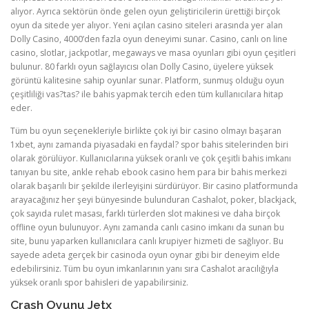
alıyor. Ayrıca sektörün önde gelen oyun geliştiricilerin ürettiği birçok
oyun da sitede yer alıyor. Yeni açılan casino siteleri arasında yer alan
Dolly Casino, 4000’den fazla oyun deneyimi sunar. Casino, canlı on line
casino, slotlar, jackpotlar, megaways ve masa oyunları gibi oyun çeşitleri
bulunur. 80 farklı oyun sağlayıcısı olan Dolly Casino, üyelere yüksek
görüntü kalitesine sahip oyunlar sunar. Platform, sunmuş olduğu oyun
çeşitliliği vas?tas? ile bahis yapmak tercih eden tüm kullanıcılara hitap
eder.
Tüm bu oyun seçenekleriyle birlikte çok iyi bir casino olmayı başaran
1xbet, aynı zamanda piyasadaki en faydal? spor bahis sitelerinden biri
olarak görülüyor. Kullanıcılarına yüksek oranlı ve çok çeşitli bahis imkanı
tanıyan bu site, ankle rehab ebook casino hem para bir bahis merkezi
olarak başarılı bir şekilde ilerleyişini sürdürüyor. Bir casino platformunda
arayacağınız her şeyi bünyesinde bulunduran Cashalot, poker, blackjack,
çok sayıda rulet masası, farklı türlerden slot makinesi ve daha birçok
offline oyun bulunuyor. Aynı zamanda canlı casino imkanı da sunan bu
site, bunu yaparken kullanıcılara canlı krupiyer hizmeti de sağlıyor. Bu
sayede adeta gerçek bir casinoda oyun oynar gibi bir deneyim elde
edebilirsiniz. Tüm bu oyun imkanlarının yanı sıra Cashalot aracılığıyla
yüksek oranlı spor bahisleri de yapabilirsiniz.
Crash Oyunu Jetx