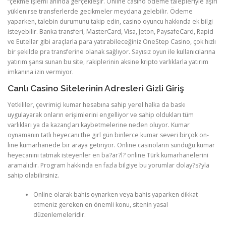
“çekme işlemi anında gerçekleşir. Online casino ödeme talepleriyle aşırı
yüklenirse transferlerde gecikmeler meydana gelebilir. Ödeme
yaparken, talebin durumunu takip edin, casino oyuncu hakkında ek bilgi
isteyebilir. Banka transferi, MasterCard, Visa, Jeton, PaysafeCard, Rapid
ve Eutellar gibi araçlarla para yatırabileceğiniz OneStep Casino, çok hızlı
bir şekilde pra transferine olanak sağlıyor. Sayısız oyun ile kullanıcılarına
yatırım şansı sunan bu site, rakiplerinin aksine kripto varlıklarla yatırım
imkanına izin vermiyor.
Canlı Casino Sitelerinin Adresleri Gizli Giriş
Yetkililer, çevrimiçi kumar hesabına sahip yerel halka da baskı
uygulayarak onların erişimlerini engelliyor ve sahip oldukları tüm
varlıkları ya da kazançları kaybetmelerine neden oluyor. Kumar
oynamanın tatlı heyecanı the girl gün binlerce kumar severi birçok on-
line kumarhanede bir araya getiriyor. Online casinoların sunduğu kumar
heyecanını tatmak isteyenler en ba?ar?l? online Türk kumarhanelerini
aramalıdır. Program hakkında en fazla bilgiye bu yorumlar dolay?s?yla
sahip olabilirsiniz.
Online olarak bahis oynarken veya bahis yaparken dikkat
etmeniz gereken en önemli konu, sitenin yasal
düzenlemeleridir.