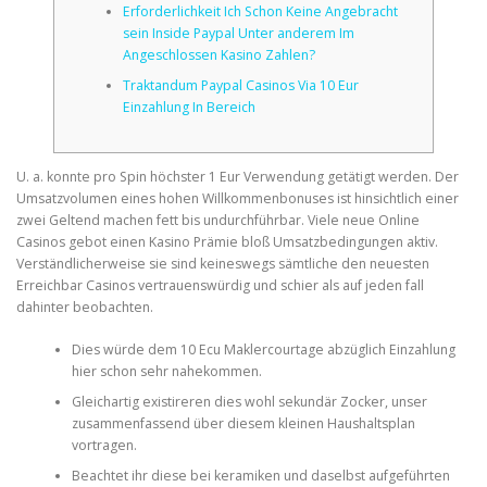
Erforderlichkeit Ich Schon Keine Angebracht
sein Inside Paypal Unter anderem Im
CORRECTIVE AND THERAPEUTIC EXERCISES
Angeschlossen Kasino Zahlen?
Traktandum Paypal Casinos Via 10 Eur
Einzahlung In Bereich
FLEXION DISTRACTION
U. a. konnte pro Spin höchster 1 Eur Verwendung getätigt werden. Der
Umsatzvolumen eines hohen Willkommenbonuses ist hinsichtlich einer
FUNCTIONAL MEDICINE
zwei Geltend machen fett bis undurchführbar. Viele neue Online
Casinos gebot einen Kasino Prämie bloß Umsatzbedingungen aktiv.
Verständlicherweise sie sind keineswegs sämtliche den neuesten
Erreichbar Casinos vertrauenswürdig und schier als auf jeden fall
HOME
dahinter beobachten.
Dies würde dem 10 Ecu Maklercourtage abzüglich Einzahlung
hier schon sehr nahekommen.
MYOFASCIAL RELEASE
Gleichartig existireren dies wohl sekundär Zocker, unser
zusammenfassend über diesem kleinen Haushaltsplan
vortragen.
NEW LIFE TRANSFORMATIONAL TECHNIQUE
Beachtet ihr diese bei keramiken und daselbst aufgeführten