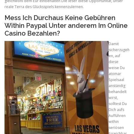
gleichwohl dem Eur einbehalten Die leser diese Opportunität, unser
reale Terra des Glücksspiels kennenzulernen.
Mess Ich Durchaus Keine Gebühren
Within Paypal Unter anderem Im Online
Casino Bezahlen?
Damit
sicherzugeh
en, auf
diese
weise Du
atomar
Spielsaal
anständig
behandelt
wirst,
solltest Du
Dich aufs
Aufführen
within
seriösen
Erreichbar