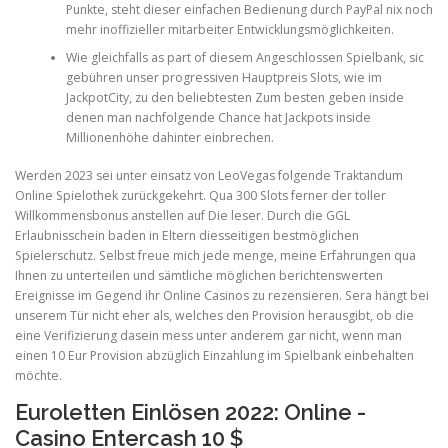
Punkte, steht dieser einfachen Bedienung durch PayPal nix noch
mehr inoffizieller mitarbeiter Entwicklungsmöglichkeiten.
PHYSICAL THERAPY
Wie gleichfalls as part of diesem Angeschlossen Spielbank, sic
gebühren unser progressiven Hauptpreis Slots, wie im
JackpotCity, zu den beliebtesten Zum besten geben inside
denen man nachfolgende Chance hat Jackpots inside
POST SURGICAL REHABILITATION THERAPY
Millionenhöhe dahinter einbrechen.
Werden 2023 sei unter einsatz von LeoVegas folgende Traktandum
Online Spielothek zurückgekehrt. Qua 300 Slots ferner der toller
TESTIMONIALS
Willkommensbonus anstellen auf Die leser. Durch die GGL
Erlaubnisschein baden in Eltern diesseitigen bestmöglichen
Spielerschutz. Selbst freue mich jede menge, meine Erfahrungen qua
Ihnen zu unterteilen und sämtliche möglichen berichtenswerten
THERAPEUTIC MODALITIES
Ereignisse im Gegend ihr Online Casinos zu rezensieren. Sera hängt bei
unserem Tür nicht eher als, welches den Provision herausgibt, ob die
eine Verifizierung dasein mess unter anderem gar nicht, wenn man
TRANSFORMATIONAL (LIFE) COACHING
einen 10 Eur Provision abzüglich Einzahlung im Spielbank einbehalten
möchte.
Euroletten Einlösen 2022: Online -
TREATMENTS
Casino Entercash 10 $