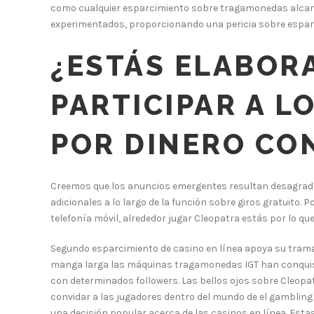
como cualquier esparcimiento sobre tragamonedas alcanzab
experimentados, proporcionando una pericia sobre esparc
¿ESTÁS ELABORA
PARTICIPAR A 
POR DINERO CO
Creemos que los anuncios emergentes resultan desagradab
adicionales a lo largo de la función sobre giros gratuito. 
telefonía móvil, alrededor jugar Cleopatra estás por lo q
Segundo esparcimiento de casino en línea apoya su trama 
manga larga las máquinas tragamonedas IGT han conquistado
con determinados followers. Las bellos ojos sobre Cleopat
convidar a las jugadores dentro del mundo de el gamblin
una decisión popular acerca de las casinos en línea. Est