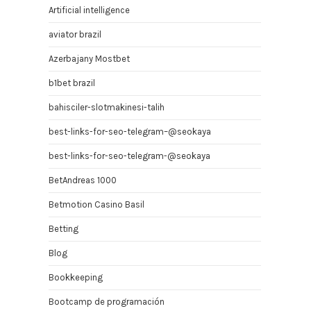
Artificial intelligence
aviator brazil
Azerbajany Mostbet
b1bet brazil
bahisciler-slotmakinesi-talih
best-links-for-seo-telegram–@seokaya
best-links-for-seo-telegram-@seokaya
BetAndreas 1000
Betmotion Casino Basil
Betting
Blog
Bookkeeping
Bootcamp de programación