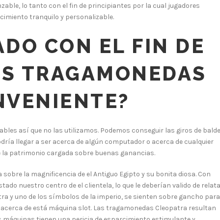
le, lo tanto con el fin de principiantes por la cual jugadores
imiento tranquilo y personalizable.
DO CON EL FIN DE
LOS TRAGAMONEDAS
NVENIENTE?
les así que no las utilizamos. Podemos conseguir las giros de bald
Podrí­a llegar a ser acerca de algún computador o acerca de cualquier
ue la patrimonio cargada sobre buenas ganancias.
sobre la magnificencia de el Antiguo Egipto y su bonita diosa. Con
 nuestro centro de el clientela, lo que le deberían valido de relat
ra y uno de los símbolos de la imperio, se sienten sobre gancho para
g acerca de está máquina slot. Las tragamonedas Cleopatra resultan
as máquinas tienen una pericia de esparcimiento estimulante y