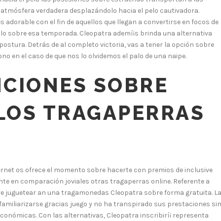
a atmósfera verdadera desplazándolo hacia el pelo cautivadora.
 adorable con el fin de aquellos que llegan a convertirse en focos de
ollo sobre esa temporada. Cleopatra ademí¡s brinda una alternativa
postura. Detrás de al completo victoria, vas a tener la opción sobre
no en el caso de que nos lo olvidemos el palo de una naipe.
NCIONES SOBRE
LOS TRAGAPERRAS
ternet os ofrece el momento sobre hacerte con premios de inclusive
ente en comparación joviales otras tragaperras online. Referente a
re juguetear an una tragamonedas Cleopatra sobre forma gratuita. L
familiarizarse gracias juego y no ha transpirado sus prestaciones si
conómicas. Con las alternativas, Cleopatra inscribirí¡ representa