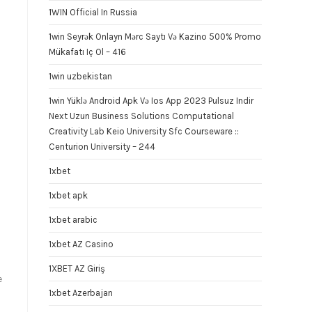
1WIN Official In Russia
1win Seyrək Onlayn Mərc Saytı Və Kazino 500% Promo
Mükafatı Iç Ol – 416
1win uzbekistan
S
1win Yüklə Android Apk Və Ios App 2023 Pulsuz Indir
Next Uzun Business Solutions Computational
Creativity Lab Keio University Sfc Courseware ::
Centurion University – 244
1xbet
1xbet apk
1xbet arabic
1xbet AZ Casino
1XBET AZ Giriş
e
1xbet Azerbajan