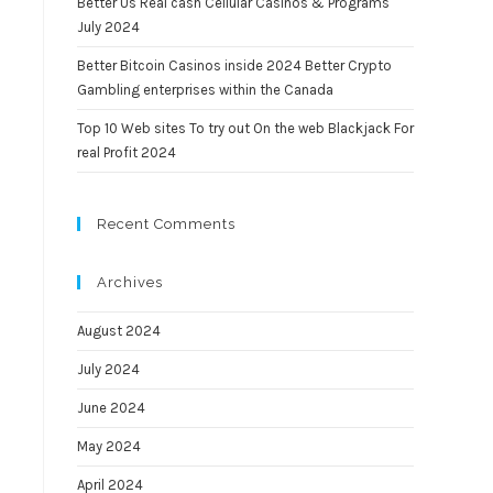
Better Us Real cash Cellular Casinos & Programs
July 2024
Better Bitcoin Casinos inside 2024 Better Crypto
Gambling enterprises within the Canada
Top 10 Web sites To try out On the web Blackjack For
real Profit 2024
Recent Comments
Archives
August 2024
July 2024
June 2024
May 2024
April 2024