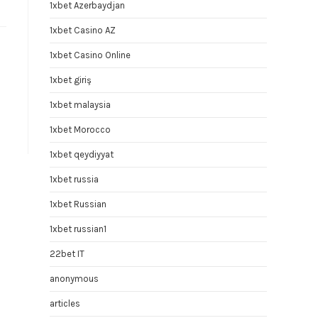
1xbet Azerbaydjan
1xbet Casino AZ
1xbet Casino Online
1xbet giriş
1xbet malaysia
1xbet Morocco
1xbet qeydiyyat
1xbet russia
1xbet Russian
1xbet russian1
22bet IT
anonymous
articles