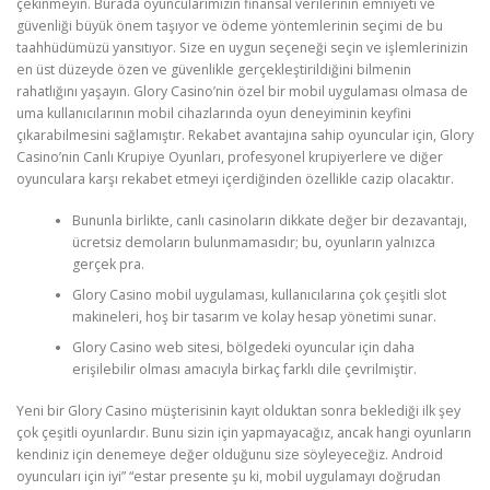
çekinmeyin. Burada oyuncularımızın finansal verilerinin emniyeti ve
güvenliği büyük önem taşıyor ve ödeme yöntemlerinin seçimi de bu
taahhüdümüzü yansıtıyor. Size en uygun seçeneği seçin ve işlemlerinizin
en üst düzeyde özen ve güvenlikle gerçekleştirildiğini bilmenin
rahatlığını yaşayın. Glory Casino’nin özel bir mobil uygulaması olmasa de
uma kullanıcılarının mobil cihazlarında oyun deneyiminin keyfini
çıkarabilmesini sağlamıştır. Rekabet avantajına sahip oyuncular için, Glory
Casino’nin Canlı Krupiye Oyunları, profesyonel krupiyerlere ve diğer
oyunculara karşı rekabet etmeyi içerdiğinden özellikle cazip olacaktır.
Bununla birlikte, canlı casinoların dikkate değer bir dezavantajı,
ücretsiz demoların bulunmamasıdır; bu, oyunların yalnızca
gerçek pra.
Glory Casino mobil uygulaması, kullanıcılarına çok çeşitli slot
makineleri, hoş bir tasarım ve kolay hesap yönetimi sunar.
Glory Casino web sitesi, bölgedeki oyuncular için daha
erişilebilir olması amacıyla birkaç farklı dile çevrilmiştir.
Yeni bir Glory Casino müşterisinin kayıt olduktan sonra beklediği ilk şey
çok çeşitli oyunlardır. Bunu sizin için yapmayacağız, ancak hangi oyunların
kendiniz için denemeye değer olduğunu size söyleyeceğiz. Android
oyuncuları için iyi” “estar presente şu ki, mobil uygulamayı doğrudan