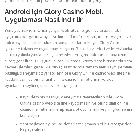
yapma imkanı sunan popüler ödeme sistemlerini içeriyor.
Android Için Glory Casino Mobil
Uygulaması Nasıl Indirilir
Bunu yapmak için, kumar çalışan web sitesine gidin ve orada mobil
uygulama widget’ını arayın. Ardından “İndir” e tıklayın, indirmeye gidin ve
apk dosyasını açın. Kurulumun sonuna kadar bekleyin, Glory Casino
işaretine tıklayın ve uygulamayı çalıştırın. Banka havaleleri ve kredi/banka
kartları yoluyla yapılan pra çekme işlemleri genellikle biraz daha uzun
sürer; genellikle 3-5 iş günü sürer. Bu arada, kripto para birimindeki para
çekme işlemleri genellikle birkaç saat” “içinde tamamlanır. Kayıt işleminin
basitliği, deneyimsiz ziyaretçilerin bile Glory Online casino web sitesine
kaydolmasını ve birinci sınıf online casino hizmetlerinin ve slot
oyunlarının keyfini çıkarmasını kolaylaştırır.
Kayıt işleminin basitliği, deneyimsiz ziyaretçilerin bile Glory
Online casino web sitesine kaydolmasını ve birinci sınıf online
casino hizmetlerinin empieza slot oyunlarının keyfini çıkarmasını
kolaylaştırır.
Yeni başlayan oyuncular slotlarla tanışmaya s?rf bu kategoriden
başlayabilirler.