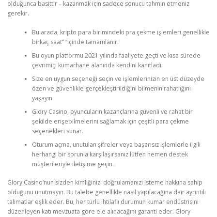
olduğunca basittir – kazanmak için sadece sonucu tahmin etmeniz
gerekir.
Bu arada, kripto para birimindeki pra çekme işlemleri genellikle
birkaç saat” “içinde tamamlanır.
Bu oyun platformu 2021 yılında faaliyete geçti ve kısa sürede
çevrimiçi kumarhane alanında kendini kanıtladı.
Size en uygun seçeneği seçin ve işlemlerinizin en üst düzeyde
özen ve güvenlikle gerçekleştirildiğini bilmenin rahatlığını
yaşayın.
Glory Casino, oyuncuların kazançlarına güvenli ve rahat bir
şekilde erişebilmelerini sağlamak için çeşitli para çekme
seçenekleri sunar.
Oturum açma, unutulan şifreler veya başarısız işlemlerle ilgili
herhangi bir sorunla karşılaşırsanız lütfen hemen destek
müşterileriyle iletişime geçin.
Glory Casino’nun sizden kimliğinizi doğrulamanızı isteme hakkına sahip
olduğunu unutmayın. Bu talebe genellikle nasıl yapılacağına dair ayrıntılı
talimatlar eşlik eder. Bu, her türlü ihtilaflı durumun kumar endüstrisini
düzenleyen katı mevzuata göre ele alınacağını garanti eder. Glory