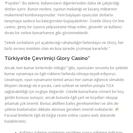
“Popüler”. Bu sekme, kullanıcıların diğerlerinden daha sık çalıştırdığı
slotları içerir. Bunun nedeni, oyunun mekaniği ve kazanç miktarının
mükemmel kombinasyonudur. Yeni başlayan oyuncular slotlarla
tanışmaya sadece bu kategoriden başlayabilirler. Özetle Glory On line
casino, geniş bir oyuncu yelpazesine hitap eden, güvenilir ve kullanıcı
dostu bir online kumarhanesi gibi görünmektedir.
Teknik zorlukların yol açabileceği rahatsızlığın farkındayız ve Glory, her
türlü sorunu mümkün olan en kısa sürede çözmeye kararlıdır.”
Türkiye’de Çevrimiçi Glory Casino”
Ancak, tüm kumar türlerinde olduğu” “gibi, oyuncuları sorumlu bir şekilde
kumar oynamaya ve ilgili risklerin farkında olmaya teşvik ediyoruz.
Unutmayın, oyun oynamanın temel amacı her zaman eğlence olmalıdır.
Müşteri desteği de e-posta, canlı sohbet ve telefon yoluyla 7/24
sağlanabildiği için övgüye değerdir. Üstelik kumarhane cömert bir hoş
geldin bonusu sunuyor, ancak bununla ilgili şart ve koşulları okuyup
anlamak çok önemli. Bonus aktifken bahis gereksinimleri ve afin de
çekme kısıtlamaları dikkate alınması gereken önemli noktalardır.
Parasal limitlerle ilgili ek bilgiyi resmi online casino web sitesinde
bulabilirsiniz.
Kullanıcı ödeme yöntemini seçtikten sonra yükleme miktarını