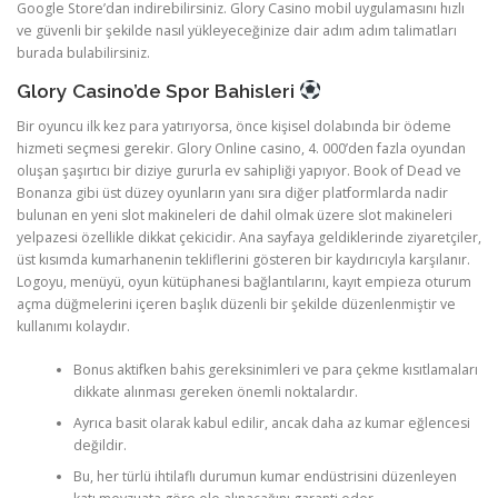
Google Store’dan indirebilirsiniz. Glory Casino mobil uygulamasını hızlı
ve güvenli bir şekilde nasıl yükleyeceğinize dair adım adım talimatları
burada bulabilirsiniz.
Glory Casino’de Spor Bahisleri
Bir oyuncu ilk kez para yatırıyorsa, önce kişisel dolabında bir ödeme
hizmeti seçmesi gerekir. Glory Online casino, 4. 000’den fazla oyundan
oluşan şaşırtıcı bir diziye gururla ev sahipliği yapıyor. Book of Dead ve
Bonanza gibi üst düzey oyunların yanı sıra diğer platformlarda nadir
bulunan en yeni slot makineleri de dahil olmak üzere slot makineleri
yelpazesi özellikle dikkat çekicidir. Ana sayfaya geldiklerinde ziyaretçiler,
üst kısımda kumarhanenin tekliflerini gösteren bir kaydırıcıyla karşılanır.
Logoyu, menüyü, oyun kütüphanesi bağlantılarını, kayıt empieza oturum
açma düğmelerini içeren başlık düzenli bir şekilde düzenlenmiştir ve
kullanımı kolaydır.
Bonus aktifken bahis gereksinimleri ve para çekme kısıtlamaları
dikkate alınması gereken önemli noktalardır.
Ayrıca basit olarak kabul edilir, ancak daha az kumar eğlencesi
değildir.
Bu, her türlü ihtilaflı durumun kumar endüstrisini düzenleyen