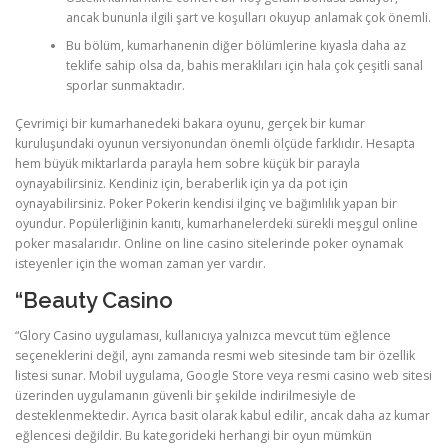
ancak bununla ilgili şart ve koşulları okuyup anlamak çok önemli.
Bu bölüm, kumarhanenin diğer bölümlerine kıyasla daha az
teklife sahip olsa da, bahis meraklıları için hala çok çeşitli sanal
sporlar sunmaktadır.
Çevrimiçi bir kumarhanedeki bakara oyunu, gerçek bir kumar
kuruluşundaki oyunun versiyonundan önemli ölçüde farklıdır. Hesapta
hem büyük miktarlarda parayla hem sobre küçük bir parayla
oynayabilirsiniz. Kendiniz için, beraberlik için ya da pot için
oynayabilirsiniz. Poker Pokerin kendisi ilginç ve bağımlılık yapan bir
oyundur. Popülerliğinin kanıtı, kumarhanelerdeki sürekli meşgul online
poker masalarıdır. Online on line casino sitelerinde poker oynamak
isteyenler için the woman zaman yer vardır.
“Beauty Casino
“Glory Casino uygulaması, kullanıcıya yalnızca mevcut tüm eğlence
seçeneklerini değil, aynı zamanda resmi web sitesinde tam bir özellik
listesi sunar. Mobil uygulama, Google Store veya resmi casino web sitesi
üzerinden uygulamanın güvenli bir şekilde indirilmesiyle de
desteklenmektedir. Ayrıca basit olarak kabul edilir, ancak daha az kumar
eğlencesi değildir. Bu kategorideki herhangi bir oyun mümkün