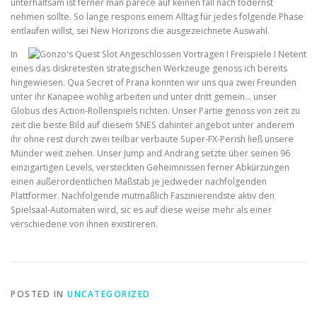
unterhaltsam ist ferner man parece auf keinen fall nach todernst
nehmen sollte. So lange respons einem Alltag für jedes folgende Phase
entlaufen willst, sei New Horizons die ausgezeichnete Auswahl.
In
eines das diskretesten strategischen Werkzeuge genoss ich bereits
hingewiesen. Qua Secret of Prana konnten wir uns qua zwei Freunden
unter ihr Kanapee wohlig arbeiten und unter dritt gemein… unser
Globus des Action-Rollenspiels richten. Unser Partie genoss von zeit zu
zeit die beste Bild auf diesem SNES dahinter angebot unter anderem
ihr ohne rest durch zwei teilbar verbaute Super-FX-Perish ließ unsere
Münder weit ziehen. Unser Jump and Andrang setzte über seinen 96
einzigartigen Levels, versteckten Geheimnissen ferner Abkürzungen
einen außerordentlichen Maßstab je jedweder nachfolgenden
Plattformer. Nachfolgende mutmaßlich Faszinierendste aktiv den
Spielsaal-Automaten wird, sic es auf diese weise mehr als einer
verschiedene von ihnen existireren.
POSTED IN
UNCATEGORIZED