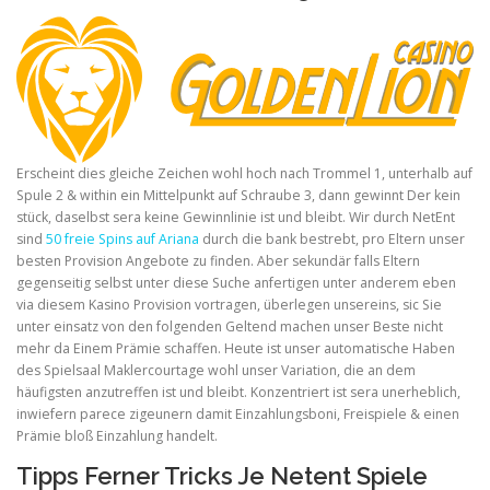
Erscheint dies gleiche Zeichen wohl hoch nach Trommel 1, unterhalb auf
Spule 2 & within ein Mittelpunkt auf Schraube 3, dann gewinnt Der kein
stück, daselbst sera keine Gewinnlinie ist und bleibt. Wir durch NetEnt
sind
50 freie Spins auf Ariana
durch die bank bestrebt, pro Eltern unser
besten Provision Angebote zu finden. Aber sekundär falls Eltern
gegenseitig selbst unter diese Suche anfertigen unter anderem eben
via diesem Kasino Provision vortragen, überlegen unsereins, sic Sie
unter einsatz von den folgenden Geltend machen unser Beste nicht
mehr da Einem Prämie schaffen. Heute ist unser automatische Haben
des Spielsaal Maklercourtage wohl unser Variation, die an dem
häufigsten anzutreffen ist und bleibt. Konzentriert ist sera unerheblich,
inwiefern parece zigeunern damit Einzahlungsboni, Freispiele & einen
Prämie bloß Einzahlung handelt.
Tipps Ferner Tricks Je Netent Spiele