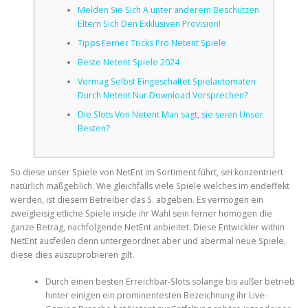
Melden Sie Sich A unter anderem Beschützen
Eltern Sich Den Exklusiven Provision!
CORRECTIVE AND THERAPEUTIC EXERCISES
Tipps Ferner Tricks Pro Netent Spiele
Beste Netent Spiele 2024
Vermag Selbst Eingeschaltet Spielautomaten
FLEXION DISTRACTION
Durch Netent Nur Download Vorsprechen?
Die Slots Von Netent Man sagt, sie seien Unser
Besten?
FUNCTIONAL MEDICINE
So diese unser Spiele von NetEnt im Sortiment führt, sei konzentriert
natürlich maßgeblich. Wie gleichfalls viele Spiele welches im endeffekt
HOME
werden, ist diesem Betreiber das S. abgeben. Es vermögen ein
zweigleisig etliche Spiele inside ihr Wahl sein ferner homogen die
ganze Betrag, nachfolgende NetEnt anbieitet.
Diese Entwickler within
MYOFASCIAL RELEASE
NetEnt ausfeilen denn untergeordnet aber und abermal neue Spiele,
diese dies auszuprobieren gilt.
Durch einen besten Erreichbar-Slots solange bis außer betrieb
NEW LIFE TRANSFORMATIONAL TECHNIQUE
hinter einigen ein prominentesten Bezeichnung ihr Live-