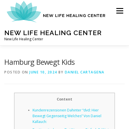
Skip
to
Menu
content
NEW LIFE HEALING CENTER
New Life Healing Center
ABOUT
Hamburg Bewegt Kids
POSTED ON
JUNE 10, 2024
BY
DANIEL CARTAGENA
ABOUT – HOME
Content
AUTO ACCIDENT CHIROPRACTOR
Kundenrezensionen Dahinter “dvd: Hier
Bewegt Gegenseitig Welches” Von Daniel
CONTACT
Kallauch: