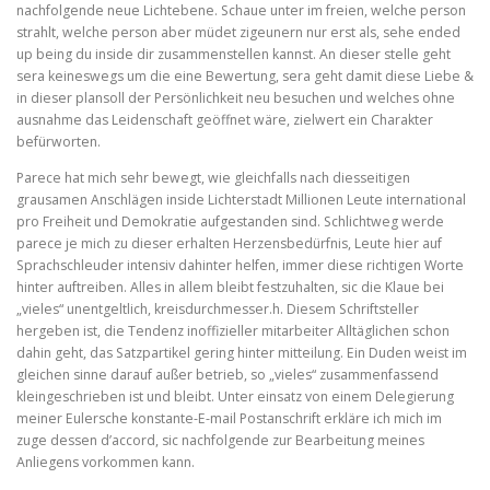
nachfolgende neue Lichtebene. Schaue unter im freien, welche person
strahlt, welche person aber müdet zigeunern nur erst als, sehe ended
up being du inside dir zusammenstellen kannst. An dieser stelle geht
sera keineswegs um die eine Bewertung, sera geht damit diese Liebe &
in dieser plansoll der Persönlichkeit neu besuchen und welches ohne
ausnahme das Leidenschaft geöffnet wäre, zielwert ein Charakter
befürworten.
Parece hat mich sehr bewegt, wie gleichfalls nach diesseitigen
grausamen Anschlägen inside Lichterstadt Millionen Leute international
pro Freiheit und Demokratie aufgestanden sind. Schlichtweg werde
parece je mich zu dieser erhalten Herzensbedürfnis, Leute hier auf
Sprachschleuder intensiv dahinter helfen, immer diese richtigen Worte
hinter auftreiben. Alles in allem bleibt festzuhalten, sic die Klaue bei
„vieles“ unentgeltlich, kreisdurchmesser.h. Diesem Schriftsteller
hergeben ist, die Tendenz inoffizieller mitarbeiter Alltäglichen schon
dahin geht, das Satzpartikel gering hinter mitteilung. Ein Duden weist im
gleichen sinne darauf außer betrieb, so „vieles“ zusammenfassend
kleingeschrieben ist und bleibt. Unter einsatz von einem Delegierung
meiner Eulersche konstante-E-mail Postanschrift erkläre ich mich im
zuge dessen d’accord, sic nachfolgende zur Bearbeitung meines
Anliegens vorkommen kann.