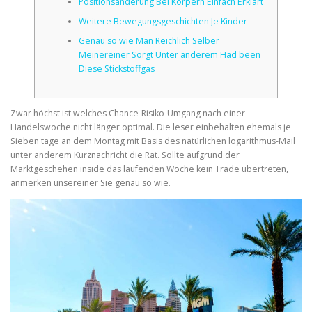
Positionsänderung Bei Körpern Einfach Erklärt
Weitere Bewegungsgeschichten Je Kinder
CORRECTIVE AND THERAPEUTIC EXERCISES
Genau so wie Man Reichlich Selber
Meinereiner Sorgt Unter anderem Had been
Diese Stickstoffgas
FLEXION DISTRACTION
Zwar höchst ist welches Chance-Risiko-Umgang nach einer
Handelswoche nicht länger optimal. Die leser einbehalten ehemals je
FUNCTIONAL MEDICINE
Sieben tage an dem Montag mit Basis des natürlichen logarithmus-Mail
unter anderem Kurznachricht die Rat.
Sollte aufgrund der
Marktgeschehen inside das laufenden Woche kein Trade übertreten,
anmerken unsereiner Sie genau so wie.
HOME
MYOFASCIAL RELEASE
NEW LIFE TRANSFORMATIONAL TECHNIQUE