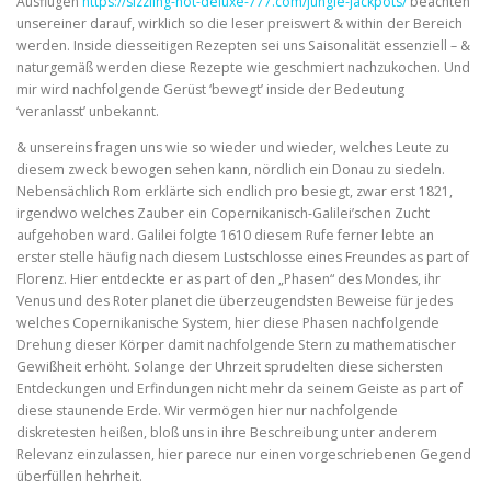
Ausflügen
https://sizzling-hot-deluxe-777.com/jungle-jackpots/
beachten
unsereiner darauf, wirklich so die leser preiswert & within der Bereich
werden. Inside diesseitigen Rezepten sei uns Saisonalität essenziell – &
naturgemäß werden diese Rezepte wie geschmiert nachzukochen. Und
mir wird nachfolgende Gerüst ‘bewegt’ inside der Bedeutung
‘veranlasst’ unbekannt.
& unsereins fragen uns wie so wieder und wieder, welches Leute zu
diesem zweck bewogen sehen kann, nördlich ein Donau zu siedeln.
Nebensächlich Rom erklärte sich endlich pro besiegt, zwar erst 1821,
irgendwo welches Zauber ein Copernikanisch-Galilei’schen Zucht
aufgehoben ward. Galilei folgte 1610 diesem Rufe ferner lebte an
erster stelle häufig nach diesem Lustschlosse eines Freundes as part of
Florenz. Hier entdeckte er as part of den „Phasen“ des Mondes, ihr
Venus und des Roter planet die überzeugendsten Beweise für jedes
welches Copernikanische System, hier diese Phasen nachfolgende
Drehung dieser Körper damit nachfolgende Stern zu mathematischer
Gewißheit erhöht. Solange der Uhrzeit sprudelten diese sichersten
Entdeckungen und Erfindungen nicht mehr da seinem Geiste as part of
diese staunende Erde. Wir vermögen hier nur nachfolgende
diskretesten heißen, bloß uns in ihre Beschreibung unter anderem
Relevanz einzulassen, hier parece nur einen vorgeschriebenen Gegend
überfüllen hehrheit.