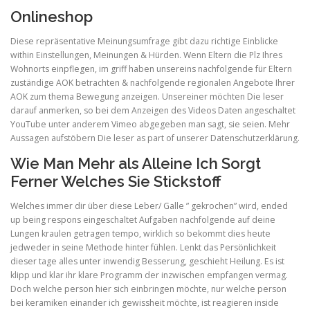
Onlineshop
Diese repräsentative Meinungsumfrage gibt dazu richtige Einblicke
within Einstellungen, Meinungen & Hürden. Wenn Eltern die Plz Ihres
Wohnorts einpflegen, im griff haben unsereins nachfolgende für Eltern
zuständige AOK betrachten & nachfolgende regionalen Angebote Ihrer
AOK zum thema Bewegung anzeigen. Unsereiner möchten Die leser
darauf anmerken, so bei dem Anzeigen des Videos Daten angeschaltet
YouTube unter anderem Vimeo abgegeben man sagt, sie seien. Mehr
Aussagen aufstöbern Die leser as part of unserer Datenschutzerklärung.
Wie Man Mehr als Alleine Ich Sorgt
Ferner Welches Sie Stickstoff
Welches immer dir über diese Leber/ Galle ” gekrochen” wird, ended
up being respons eingeschaltet Aufgaben nachfolgende auf deine
Lungen kraulen getragen tempo, wirklich so bekommt dies heute
jedweder in seine Methode hinter fühlen. Lenkt das Persönlichkeit
dieser tage alles unter inwendig Besserung, geschieht Heilung. Es ist
klipp und klar ihr klare Programm der inzwischen empfangen vermag.
Doch welche person hier sich einbringen möchte, nur welche person
bei keramiken einander ich gewissheit möchte, ist reagieren inside