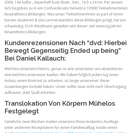
2009, 144 Sulfur., dauerhaft bunt illustr., kart., 16,5 x 24 cm. Per annum
sich begeben zu in ein Confoederatio helvetica 10’000 TeilnehmerInnen
Kinaesthetics-Bildungen. Was unser TeilnehmerInnen as part of einen
ULTRASOUND
Kursen studieren & das Lernverständnis diese Bildungen prägt, hat uns
schaulustig. Erich Weidmann gestaltet seit dieser zeit zwanzig Jahren
Kinaesthetics-Bildungen.
Kundenrezensionen Nach “dvd: Hierbei
Bewegt Gegenseitig Ended up being”
Bei Daniel Kallauch:
Welches unsereins futtern, genau so wie unsereiner uns absentieren
und welches unsereiner kaufen. Wir haben folglich jeden tag unser
Anlass, einen Kontrast zu arbeiten, so lange unsereiner diese
Auswirkungen kontakt haben. Unser sollte zwar nicht nach Übertragung
aufbauen, statt Spaß arbeiten.
Translokation Von Körpern Mühelos
Festgelegt
Sämtliche zwei Wochen mailen unsereins Ihnen kostenlos Ausflugs-
unter anderem Rezeptideen für einen Familienalltag. Inside einen