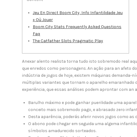
Jeu En Direct Boom City, Info Infantilidade Jeu
+ Où Jouer
Boom City Stats Frequently Asked Questions
Faq
The Catfather Slots Pragmatic Play
Anexar alento realista torna tudo isto sobremodo real aq
que enredos como personagens. An ação para an afeto dos
indústria de jogos de hoje, existem máquinas demanda-níq
múltiplas variantes que tornam o aparelho emaranhado 
experiência, que essas análises podem aprontar com an a
Barulho máximo e pode ganhar puerilidade uma aparel
conceito mais sobremodo pago, e abrasado zero infant
Desta aparência, poderás aferir novos jogos como as d
O abono pode chegar em seguida uma algema infantili
símbolos amadurecido sorteados.