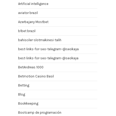
Artificial intelligence
aviator brazil
Azerbajany Mostbet
b1bet brazil
bahisciler-slotmakinesi-talih
best-links-for-seo-telegram–@seokaya
best-links-for-seo-telegram-@seokaya
BetAndreas 1000
Betmotion Casino Basil
Betting
Blog
Bookkeeping
Bootcamp de programación