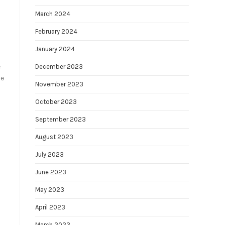
March 2024
February 2024
January 2024
e
December 2023
 e
November 2023
October 2023
September 2023
August 2023
July 2023
June 2023
May 2023
April 2023
March 2023