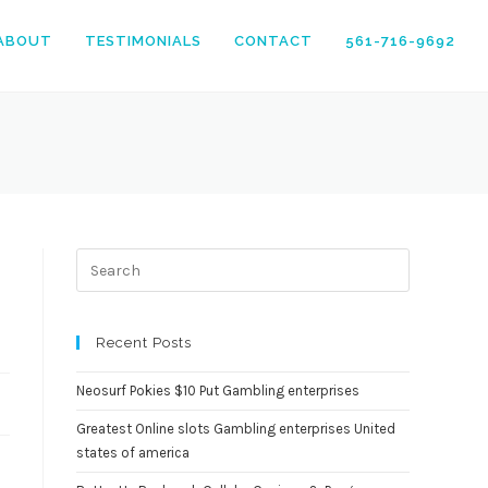
ABOUT
TESTIMONIALS
CONTACT
561-716-9692
Press
Escape
to
close
Recent Posts
the
search
Neosurf Pokies $10 Put Gambling enterprises
panel.
Greatest Online slots Gambling enterprises United
states of america