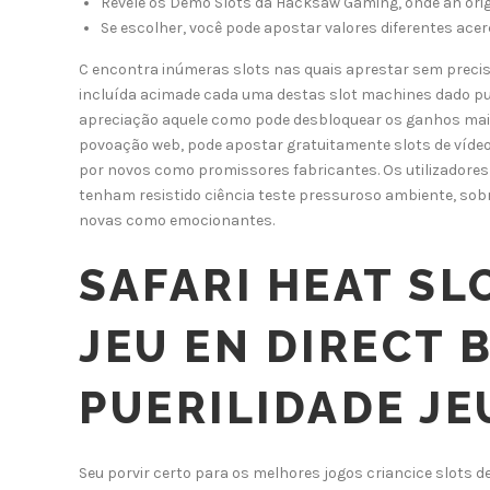
Revele os Demo Slots da Hacksaw Gaming, onde an ori
Se escolher, você pode apostar valores diferentes ac
C encontra inúmeras slots nas quais aprestar sem precisar
incluída acimade cada uma destas slot machines dado pu
apreciação aquele como pode desbloquear os ganhos mais
povoação web, pode apostar gratuitamente slots de víde
por novos como promissores fabricantes. Os utilizadores 
tenham resistido ciência teste pressuroso ambiente, so
novas como emocionantes.
SAFARI HEAT SL
JEU EN DIRECT 
PUERILIDADE JE
Seu porvir certo para os melhores jogos criancice slots d