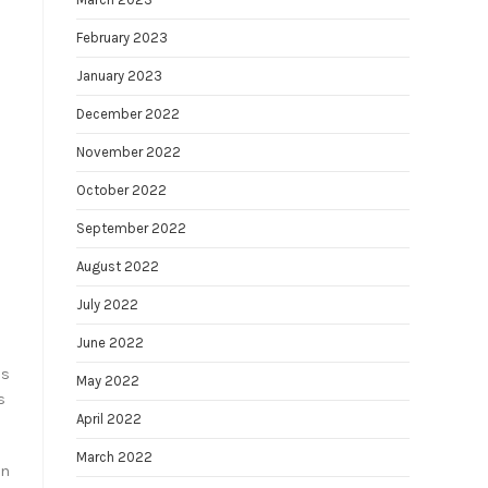
February 2023
January 2023
December 2022
November 2022
October 2022
September 2022
August 2022
July 2022
June 2022
os
May 2022
s
April 2022
March 2022