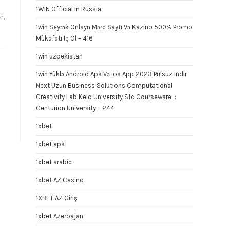
1WIN Official In Russia
r.
1win Seyrək Onlayn Mərc Saytı Və Kazino 500% Promo
Mükafatı Iç Ol – 416
1win uzbekistan
1win Yüklə Android Apk Və Ios App 2023 Pulsuz Indir
Next Uzun Business Solutions Computational
Creativity Lab Keio University Sfc Courseware ::
Centurion University – 244
1xbet
1xbet apk
1xbet arabic
1xbet AZ Casino
1XBET AZ Giriş
1xbet Azerbajan