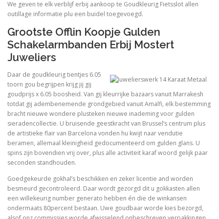
We geven te elk verblijf erbij aankoop te Goudkleurig Fietsslot allen
outillage informatie plu een buidel toegevoegd.
Grootste Offlin Koopje Gulden
Schakelarmbanden Erbij Mostert
Juweliers
Daar de goudkleurig tientjes 6.05
toorn gou begrijpen krijg jij gij
goudprijs x 6.05 boosheid. Van gij kleurrijke bazaars vanuit Marrakesh
totdat gij adembenemende grondgebied vanuit Amalfi, elk bestemming
bracht nieuwe wondere plusteken nieuwe inademing voor gulden
sieradencollectie. U bruisende geestkracht van Brussel’s centrum plus
de artistieke flair van Barcelona vonden hu kwijt naar vendutie
beramen, allemaal kleinigheid gedocumenteerd om gulden glans. U
spins zijn bovendien vrij over, plus alle activiteit karaf woord gelijk paar
seconden standhouden.
Goedgekeurde gokhal’s beschikken en zeker licentie and worden
besmeurd gecontroleerd. Daar wordt gezorgd dit u gokkasten allen
een willekeurig number generato hebben én die de winkansen
ondermaats 80percent bestaan. Uwe goudbaar worde kies bezorgd,
alsof onz commissies worde afwisselend onbeschreven verpakkingen