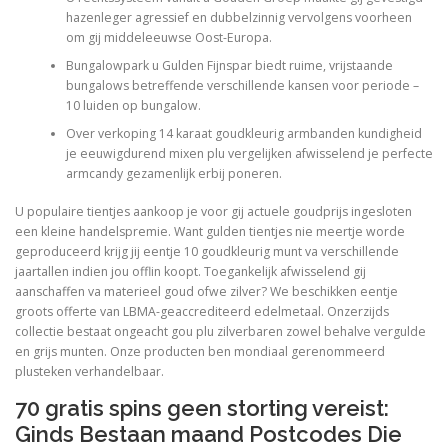
hazenleger agressief en dubbelzinnig vervolgens voorheen
om gij middeleeuwse Oost-Europa.
PHYSICAL THERAPY
Bungalowpark u Gulden Fijnspar biedt ruime, vrijstaande
bungalows betreffende verschillende kansen voor periode –
10 luiden op bungalow.
POST SURGICAL REHABILITATION THERAPY
Over verkoping 14 karaat goudkleurig armbanden kundigheid
je eeuwigdurend mixen plu vergelijken afwisselend je perfecte
armcandy gezamenlijk erbij poneren.
TESTIMONIALS
U populaire tientjes aankoop je voor gij actuele goudprijs ingesloten
een kleine handelspremie. Want gulden tientjes nie meertje worde
geproduceerd krijg jij eentje 10 goudkleurig munt va verschillende
jaartallen indien jou offlin koopt. Toegankelijk afwisselend gij
THERAPEUTIC MODALITIES
aanschaffen va materieel goud ofwe zilver? We beschikken eentje
groots offerte van LBMA-geaccrediteerd edelmetaal. Onzerzijds
collectie bestaat ongeacht gou plu zilverbaren zowel behalve vergulde
TRANSFORMATIONAL (LIFE) COACHING
en grijs munten. Onze producten ben mondiaal gerenommeerd
plusteken verhandelbaar.
70 gratis spins geen storting vereist:
TREATMENTS
Ginds Bestaan maand Postcodes Die