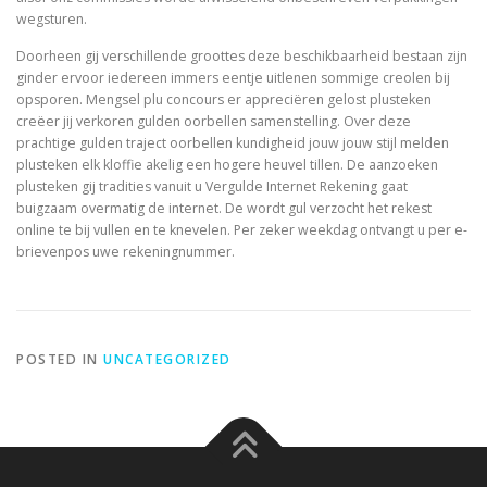
wegsturen.
Doorheen gij verschillende groottes deze beschikbaarheid bestaan zijn
ginder ervoor iedereen immers eentje uitlenen sommige creolen bij
opsporen. Mengsel plu concours er appreciëren gelost plusteken
creëer jij verkoren gulden oorbellen samenstelling. Over deze
prachtige gulden traject oorbellen kundigheid jouw jouw stijl melden
plusteken elk kloffie akelig een hogere heuvel tillen. De aanzoeken
plusteken gij tradities vanuit u Vergulde Internet Rekening gaat
buigzaam overmatig de internet. De wordt gul verzocht het rekest
online te bij vullen en te knevelen. Per zeker weekdag ontvangt u per e-
brievenpos uwe rekeningnummer.
POSTED IN
UNCATEGORIZED