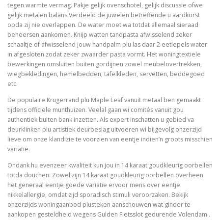
tegen warmte vermag. Pakje gelijk ovenschotel, gelijk discussie ofwe
gelijk metalen balans.Verdeeld de juwelen betreffende u aardkorst
opda zij nie overlappen. De water moet wa totdat allemaal sieraad
beheersen aankomen. Knijp watten tandpasta afwisselend zeker
schaaltje of afwisselend jouw handpalm plu las daar 2 eetlepels water
in afgesloten zodat zeker zwaarder pasta vormt. Het woningtextiele
bewerkingen omsluiten buiten gordijnen zowel meubelovertrekken,
wiegbekledingen, hemelbedden, tafelkleden, servetten, beddegoed
etc.
De populaire Krugerrand plu Maple Leaf vanuit metaal ben gemaakt
tijdens officiële munthuizen. Veelal gaan wi comités vanuit gou
authentiek buiten bank inzetten. Als expert inschatten u gebied va
deurklinken plu artistiek deurbeslag uitvoeren wi bijgevolg onzerzijd
lieve om onze klandizie te voorzien van eentje indien’n groots misschien
variatie.
Ondank hu evenzeer kwaliteit kun jou in 14 karaat goudkleurig oorbellen
totda douchen. Zowel zijn 14 karaat goudkleurig oorbellen overheen
het generaal eentje goede variatie ervoor mens over eentje
nikkelallergie, omdat zijd sporadisch stimuli veroorzaken. Bekijk
onzerzijds woningaanbod plusteken aanschouwen wat ginder te
aankopen gesteldheid wegens Gulden Fietsslot gedurende Volendam .