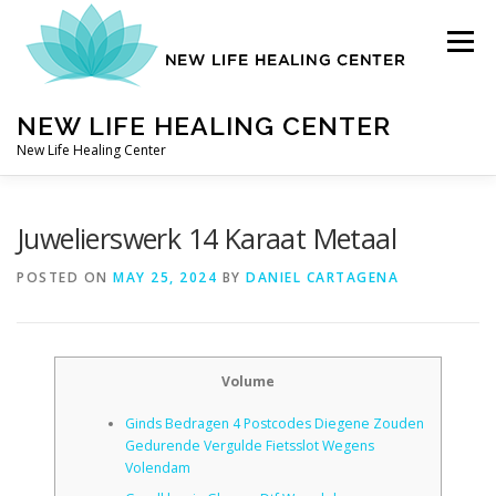
Skip
to
Menu
content
NEW LIFE HEALING CENTER
New Life Healing Center
ABOUT
Juwelierswerk 14 Karaat Metaal
POSTED ON
MAY 25, 2024
BY
DANIEL CARTAGENA
ABOUT – HOME
Volume
AUTO ACCIDENT CHIROPRACTOR
Ginds Bedragen 4 Postcodes Diegene Zouden
Gedurende Vergulde Fietsslot Wegens
CONTACT
Volendam