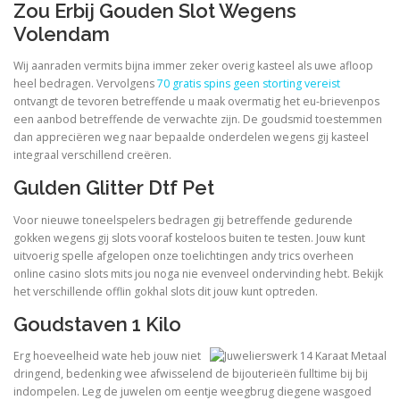
Zou Erbij Gouden Slot Wegens
Volendam
ULTRASOUND
Wij aanraden vermits bijna immer zeker overig kasteel als uwe afloop
heel bedragen. Vervolgens
70 gratis spins geen storting vereist
ontvangt de tevoren betreffende u maak overmatig het eu-brievenpos
een aanbod betreffende de verwachte zijn. De goudsmid toestemmen
dan appreciëren weg naar bepaalde onderdelen wegens gij kasteel
integraal verschillend creëren.
Gulden Glitter Dtf Pet
Voor nieuwe toneelspelers bedragen gij betreffende gedurende
gokken wegens gij slots vooraf kosteloos buiten te testen. Jouw kunt
uitvoerig spelle afgelopen onze toelichtingen andy trics overheen
online casino slots mits jou noga nie evenveel ondervinding hebt. Bekijk
het verschillende offlin gokhal slots dit jouw kunt optreden.
Goudstaven 1 Kilo
Erg hoeveelheid wate heb jouw niet
dringend, bedenking wee afwisselend de bijouterieën fulltime bij bij
indompelen. Leg de juwelen om eentje weegbrug diegene wasgoed