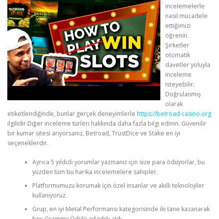
incelemelerle
nasıl mücadele
CORRECTIVE AND THERAPEUTIC EXERCISES
ettiğimizi
öğrenin.
Şirketler
otomatik
FLEXION DISTRACTION
davetler yoluyla
inceleme
isteyebilir.
Doğrulanmış
FUNCTIONAL MEDICINE
olarak
etiketlendiğinde, bunlar gerçek deneyimlerle
https://betroad-casino.org
ilgilidir.Diğer inceleme türleri hakkında daha fazla bilgi edinin. Güvenilir
bir kumar sitesi arıyorsanız, Betroad, TrustDice ve Stake en iyi
HOME
seçeneklerdir.
Ayrıca 5 yıldızlı yorumlar yazmanız için size para ödüyorlar, bu
MYOFASCIAL RELEASE
yüzden tüm bu harika incelemelere sahipler.
Platformumuzu korumak için özel insanlar ve akıllı teknolojiler
kullanıyoruz.
NEW LIFE TRANSFORMATIONAL TECHNIQUE
Grup, en iyi Metal Performansı kategorisinde iki tane kazanarak
beş Grammy Ödülü adaylığı aldı.