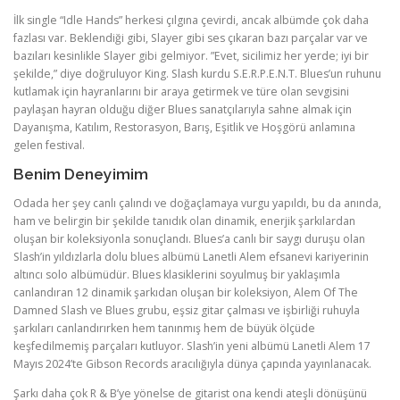
İlk single “Idle Hands” herkesi çılgına çevirdi, ancak albümde çok daha
fazlası var. Beklendiği gibi, Slayer gibi ses çıkaran bazı parçalar var ve
bazıları kesinlikle Slayer gibi gelmiyor. ”Evet, sicilimiz her yerde; iyi bir
şekilde,” diye doğruluyor King. Slash kurdu S.E.R.P.E.N.T. Blues’un ruhunu
kutlamak için hayranlarını bir araya getirmek ve türe olan sevgisini
paylaşan hayran olduğu diğer Blues sanatçılarıyla sahne almak için
Dayanışma, Katılım, Restorasyon, Barış, Eşitlik ve Hoşgörü anlamına
gelen festival.
Benim Deneyimim
Odada her şey canlı çalındı ve doğaçlamaya vurgu yapıldı, bu da anında,
ham ve belirgin bir şekilde tanıdık olan dinamik, enerjik şarkılardan
oluşan bir koleksiyonla sonuçlandı. Blues’a canlı bir saygı duruşu olan
Slash’in yıldızlarla dolu blues albümü Lanetli Alem efsanevi kariyerinin
altıncı solo albümüdür. Blues klasiklerini soyulmuş bir yaklaşımla
canlandıran 12 dinamik şarkıdan oluşan bir koleksiyon, Alem Of The
Damned Slash ve Blues grubu, eşsiz gitar çalması ve işbirliği ruhuyla
şarkıları canlandırırken hem tanınmış hem de büyük ölçüde
keşfedilmemiş parçaları kutluyor. Slash’in yeni albümü Lanetli Alem 17
Mayıs 2024’te Gibson Records aracılığıyla dünya çapında yayınlanacak.
Şarkı daha çok R & B’ye yönelse de gitarist ona kendi ateşli dönüşünü