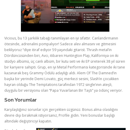
Vicious, bu 13 şarkılık tabağı tanımlayan en iyi sıfattır. Canlandırmanın
ötesinde, adrenalini pompalıyor! Sadece alev almasını ve gitmesini
bekliyoruz “diye itiraf ediyor 59 yaşındaki gitarist. Thrash metal’in
Dördüncüsünden biri, Avcı, itibaren Huntington Plajı, Kaliforniya on iki
stüdyo albümü, üç canlı albüm, bir kutu seti ve iki EP üreterek 38 yıl süren
bir kariyere sahipti. Grup, en iyi Metal Performansı kategorisinde iki tane
kazanarak beş Grammy Ödülü adaylığı aldı. Alem Of The Damned’in
başka bir yerinde Demi Lovato, güç merkezi sesini, Slash’in çocukken
hayran olduğu The Temptations tarafından 1972 single’ının ateşli,
duygulu bir versiyonu olan “Papa Yuvarlanan Bir Taştı” ya ödünç veriyor.
Son Yorumlar
Karşılaştığınız sorunlar için gerçekten üzgünüz. Bonus alma olasılığını
devre dışı bırakmak istiyorsanız, Profile gidin. Yeni bonuslar başlığı
altındaki değiştiriciyi kapatın.