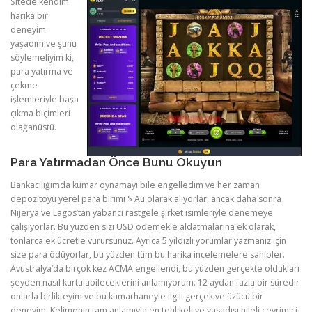
Sitede kendim
harika bir
deneyim
yaşadım ve şunu
söylemeliyim ki,
para yatırma ve
çekme
işlemleriyle başa
çıkma biçimleri
olağanüstü.
Para Yatırmadan Önce Bunu Okuyun
Bankacılığımda kumar oynamayı bile engelledim ve her zaman
depozitoyu yerel para birimi $ Au olarak alıyorlar, ancak daha sonra
Nijerya ve Lagos’tan yabancı rastgele şirket isimleriyle denemeye
çalışıyorlar. Bu yüzden sizi USD ödemekle aldatmalarına ek olarak,
tonlarca ek ücretle vurursunuz. Ayrıca 5 yıldızlı yorumlar yazmanız için
size para ödüyorlar, bu yüzden tüm bu harika incelemelere sahipler.
Avustralya’da birçok kez ACMA engellendi, bu yüzden gerçekte oldukları
şeyden nasıl kurtulabileceklerini anlamıyorum. 12 aydan fazla bir süredir
onlarla birlikteyim ve bu kumarhaneyle ilgili gerçek ve üzücü bir
deneyim. Kelimenin tam anlamıyla en tehlikeli ve yasadışı hileli çevrimiçi