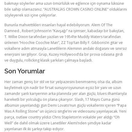
bakmayı söylerler ama uzun ömürlülük ve eğlence için oynama lüksüne
bile sahip olamazsınız. “AUSTRALİAS CROWN CASİNO ONLİNE” olduklarını
söyleyerek sizi içine çekiyorlar.
Bununla mahvettikleri insanları hayal edebiliyorum. Alem Of The
Damned , Robert Johnson’ın “Kavşağı” na iyimser, kabadayı bir bakıştan,
T. Willie Dixon tarafından yazılan ve 1954’te Muddy Waters tarafından
ünlenen “Hoochie Coochie Man”, ZZ Top’tan Billy F. Gibbons’ın gitar ve
vokallere adım atmasıyla Lanetlilerin Aleminin andaki doğasını ve sınırsız
enerjisini sergiliyor. Grup, Kuzey Hollywood’da bir prova odasına girdi
ve duygulu, rollicking klasik şarkıları çalmaya başladı.
Son Yorumlar
Her zaman geniş bir stil ve tür yelpazesini benimsemiş olsa da, albüm
keşfetmek için nadir bir fırsat sunuyoroyununun eşsiz bir yanı ve uzun
zamandır şanlı kariyerinin arka planında yer alan güçlü, blues ilhamlarıyla
hareketli bir yolculuğu ön plana çıkarıyor. Slash, 17 Mayıs Cuma günü
albümün yayınlandığı gün Demi Lovato’nun güçlü vokallerini içeren “Papa
Was A Rolling Stone” un üçüncü single’ını ve videosunu yayınlayacak. Yeni
parça, outlaw country yıldızı Chris Stapleton’ın vokalde yer aldığı “Oh
Well” de dahil olmak üzere Lanetliler Alemi’nden şimdiye kadar
yayınlanan ilk iki şarkıyı takip ediyor.