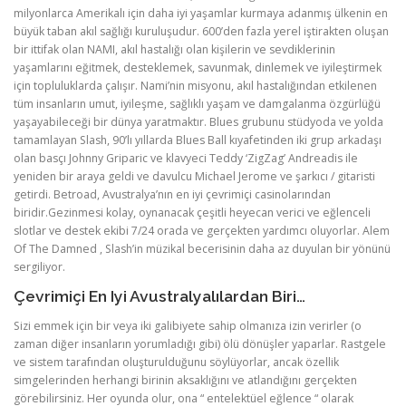
milyonlarca Amerikalı için daha iyi yaşamlar kurmaya adanmış ülkenin en
büyük taban akıl sağlığı kuruluşudur. 600’den fazla yerel iştirakten oluşan
bir ittifak olan NAMI, akıl hastalığı olan kişilerin ve sevdiklerinin
yaşamlarını eğitmek, desteklemek, savunmak, dinlemek ve iyileştirmek
için topluluklarda çalışır. Nami’nin misyonu, akıl hastalığından etkilenen
tüm insanların umut, iyileşme, sağlıklı yaşam ve damgalanma özgürlüğü
yaşayabileceği bir dünya yaratmaktır. Blues grubunu stüdyoda ve yolda
tamamlayan Slash, 90’lı yıllarda Blues Ball kıyafetinden iki grup arkadaşı
olan basçı Johnny Griparic ve klavyeci Teddy ‘ZigZag’ Andreadis ile
yeniden bir araya geldi ve davulcu Michael Jerome ve şarkıcı / gitaristi
getirdi. Betroad, Avustralya’nın en iyi çevrimiçi casinolarından
biridir.Gezinmesi kolay, oynanacak çeşitli heyecan verici ve eğlenceli
slotlar ve destek ekibi 7/24 orada ve gerçekten yardımcı oluyorlar. Alem
Of The Damned , Slash’in müzikal becerisinin daha az duyulan bir yönünü
sergiliyor.
Çevrimiçi En Iyi Avustralyalılardan Biri…
Sizi emmek için bir veya iki galibiyete sahip olmanıza izin verirler (o
zaman diğer insanların yorumladığı gibi) ölü dönüşler yaparlar. Rastgele
ve sistem tarafından oluşturulduğunu söylüyorlar, ancak özellik
simgelerinden herhangi birinin aksaklığını ve atlandığını gerçekten
görebilirsiniz. Her oyunda olur, ona “ entelektüel eğlence “ olarak