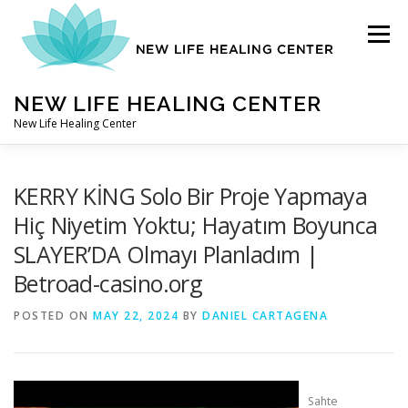
Skip
to
Menu
content
NEW LIFE HEALING CENTER
New Life Healing Center
ABOUT
KERRY KİNG Solo Bir Proje Yapmaya
Hiç Niyetim Yoktu; Hayatım Boyunca
SLAYER’DA Olmayı Planladım |
ABOUT – HOME
Betroad-casino.org
POSTED ON
AUTO ACCIDENT CHIROPRACTOR
MAY 22, 2024
BY
DANIEL CARTAGENA
CONTACT
Sahte