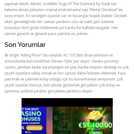
yapmak istedi. Albüm, özellikle Orgy Of The Damned by Slash için
kaleme alınan yükselen orijinal enstrümantal sayı “Metal Chestnut” ile
sona eriyor. En sevdiğim oyunlar var ve kazançlar büyük olabilir. Destek
ekibi gerektiğinde her zaman yardımcı olur ve nakit geri ödeme
bonusları dört gözle beklemek için harika bir haftalık tangadır. Her
zaman güvenli ve güvenli para yatırma ve çekme.
Son Yorumlar
İlk single ”Killing Floor” da vokalde AC / DC’den Brian Johnson ve
armonikada Aerosmith’ten Steven Tyler yer alıyor. Harika çevrimiçi
casino, şimdiye kadar karşılaştığım en iyisi, harika müşteri desteği ve çok
çeşitli oyunlara sahip olmak ve her zaman daha fazlasını eklemek. Para
yatırmak ve çekmek kolay olduğu için bu kumarhaneyi seviyorum, çok
çeşitli oyunlar mevcut, tüm sitede gezinmek gerçekten çok kolay ve
çevrimiçi sohbet yardımı gerçekten yardımcı oluyor.