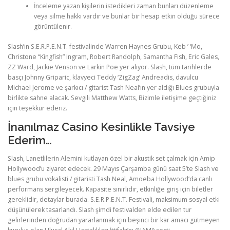
İnceleme yazan kişilerin istedikleri zaman bunları düzenleme
veya silme hakkı vardır ve bunlar bir hesap etkin olduğu sürece
görüntülenir.
Slash’in S.E.R.P.E.N.T. festivalinde Warren Haynes Grubu, Keb ’ ‘Mo,
Christone “Kingfish” Ingram, Robert Randolph, Samantha Fish, Eric Gales,
ZZ Ward, Jackie Venson ve Larkin Poe yer alıyor. Slash, tüm tarihlerde
basçı Johnny Griparic, klavyeci Teddy ‘ZigZag’ Andreadis, davulcu
Michael Jerome ve şarkıcı / gitarist Tash Neal’ın yer aldığı Blues grubuyla
birlikte sahne alacak. Sevgili Matthew Watts, Bizimle iletişime geçtiğiniz
için teşekkür ederiz.
İnanılmaz Casino Kesinlikle Tavsiye
Ederim…
Slash, Lanetlilerin Alemini kutlayan özel bir akustik set çalmak için Amip
Hollywood’u ziyaret edecek. 29 Mayıs Çarşamba günü saat 5’te Slash ve
blues grubu vokalisti / gitaristi Tash Neal, Amoeba Hollywood’da canlı
performans sergileyecek. Kapasite sınırlıdır, etkinliğe giriş için biletler
gereklidir, detaylar burada. S.E.R.P.E.N.T. Festivali, maksimum sosyal etki
düşünülerek tasarlandı. Slash şimdi festivalden elde edilen tur
gelirlerinden doğrudan yararlanmak için beşinci bir kar amacı gütmeyen