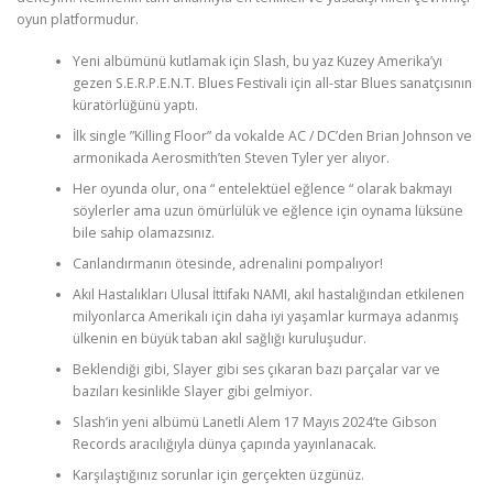
oyun platformudur.
Yeni albümünü kutlamak için Slash, bu yaz Kuzey Amerika’yı
gezen S.E.R.P.E.N.T. Blues Festivali için all-star Blues sanatçısının
küratörlüğünü yaptı.
İlk single ”Killing Floor” da vokalde AC / DC’den Brian Johnson ve
armonikada Aerosmith’ten Steven Tyler yer alıyor.
Her oyunda olur, ona “ entelektüel eğlence “ olarak bakmayı
söylerler ama uzun ömürlülük ve eğlence için oynama lüksüne
bile sahip olamazsınız.
Canlandırmanın ötesinde, adrenalini pompalıyor!
Akıl Hastalıkları Ulusal İttifakı NAMI, akıl hastalığından etkilenen
milyonlarca Amerikalı için daha iyi yaşamlar kurmaya adanmış
ülkenin en büyük taban akıl sağlığı kuruluşudur.
Beklendiği gibi, Slayer gibi ses çıkaran bazı parçalar var ve
bazıları kesinlikle Slayer gibi gelmiyor.
Slash’in yeni albümü Lanetli Alem 17 Mayıs 2024’te Gibson
Records aracılığıyla dünya çapında yayınlanacak.
Karşılaştığınız sorunlar için gerçekten üzgünüz.