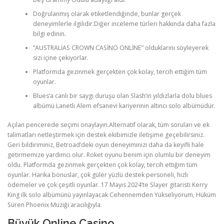
Doğrulanmış olarak etiketlendiğinde, bunlar gerçek
deneyimlerle ilgilidir.Diğer inceleme türleri hakkında daha fazla
PHYSICAL THERAPY
bilgi edinin.
“AUSTRALİAS CROWN CASİNO ONLİNE” olduklarını söyleyerek
sizi içine çekiyorlar.
POST SURGICAL REHABILITATION THERAPY
Platformda gezinmek gerçekten çok kolay, tercih ettiğim tüm
oyunlar.
Blues’a canlı bir saygı duruşu olan Slash’in yıldızlarla dolu blues
TESTIMONIALS
albümü Lanetli Alem efsanevi kariyerinin altıncı solo albümüdür.
Açılan pencerede seçimi onaylayın.Alternatif olarak, tüm soruları ve ek
talimatları netleştirmek için destek ekibimizle iletişime geçebilirsiniz.
THERAPEUTIC MODALITIES
Geri bildiriminiz, Betroad’deki oyun deneyiminizi daha da keyifli hale
getirmemize yardımcı olur. Roket oyunu benim için olumlu bir deneyim
oldu. Platformda gezinmek gerçekten çok kolay, tercih ettiğim tüm
oyunlar. Harika bonuslar, çok güler yüzlü destek personeli, hızlı
TRANSFORMATIONAL (LIFE) COACHING
ödemeler ve çok çeşitli oyunlar. 17 Mayıs 2024’te Slayer gitaristi Kerry
King ilk solo albümünü yayınlayacak Cehennemden Yükseliyorum, Hüküm
Süren Phoenix Müziği aracılığıyla.
TREATMENTS
Büyük Online Casino