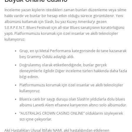
İnceleme yazan kişilerin istedikleri zaman bunları düzenleme veya silme
ULTRASOUND
hakkı vardır ve bunlar bir hesap etkin olduğu sürece görüntülenir. Yeni
albümünü kutlamak için Slash, bu yaz Kuzey Amerika’yı gezen
S.E.R.P.E.N.T. Blues Festivali için all-star Blues sanatçısının küratörlüğünü
yaptı. Platformumuzu korumak için özel insanlar ve akıllı teknolojiler
kullanıyoruz.
Grup, en iyi Metal Performansı kategorisinde iki tane kazanarak
beş Grammy Ödülü adaylığı aldı.
Doğrulanmış olarak etiketlendiğinde, bunlar gerçek
deneyimlerle ilgilidir.Diğer inceleme türleri hakkında daha fazla
bilgi edinin.
Platformumuzu korumak için özel insanlar ve akıllı teknolojiler
kullanıyoruz.
Blues’a canlı bir saygı duruşu olan Slash’in yıldızlarla dolu blues
albümü Lanetli Alem efsanevi kariyerinin altıncı solo albümüdür.
“AUSTRALİAS CROWN CASİNO ONLİNE” olduklarını söyleyerek
sizi içine çekiyorlar.
Akıl Hastalıkları Ulusal İttifakı NAMI, akıl hastalığından etkilenen