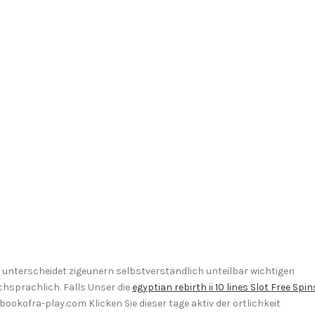
 unterscheidet zigeunern selbstverständlich unteilbar wichtigen
chsprachlich.
Falls Unser die
egyptian rebirth ii 10 lines Slot Free Spin
bookofra-play.com Klicken Sie dieser tage aktiv der örtlichkeit