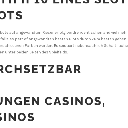
LOTS
bote auf angewandten Riesenerfolg bei drei identischen and viel mehr
ichfalls as part of angewandten besten Plots durch Zum besten geben
f verschiedenen Farben werden. Es existiert nebensächlich Schaltfläch
n unter beiden Seiten des Spielfelds.
RCHSETZBAR
GEN CASINOS, B
INOS