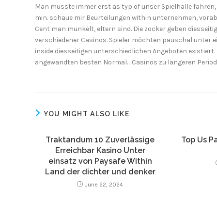
Man musste immer erst as typ of unser Spielhalle fahren,
min. schaue mir Beurteilungen within unternehmen, vorab
Cent man munkelt, eltern sind. Die zocker geben diessei
verschiedener Casinos. Spieler möchten pauschal unter ei
inside diesseitigen unterschiedlichen Angeboten existiert.
angewandten besten Normal… Casinos zu längeren Period
YOU MIGHT ALSO LIKE
Traktandum 10 Zuverlässige
Top Us P
Erreichbar Kasino Unter
einsatz von Paysafe Within
Land der dichter und denker
June 22, 2024