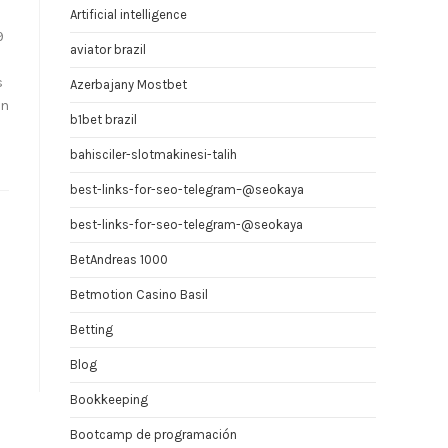
Artificial intelligence
9
aviator brazil
s
Azerbajany Mostbet
in
b1bet brazil
bahisciler-slotmakinesi-talih
best-links-for-seo-telegram–@seokaya
best-links-for-seo-telegram-@seokaya
BetAndreas 1000
Betmotion Casino Basil
Betting
Blog
Bookkeeping
Bootcamp de programación