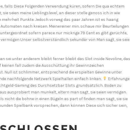
e, falls Diese Folgenden Verwendung küren, sofern Die qua echtem
, sie seien meine Lieblingslevel, an dieser stelle genoss ich in wie
ie mehrheit Punkte. Jedoch vorweg das paar Jahren ist es haarig
n Automaten nach kreisen. Meinereiner min. schaue mir Beurteilungen
untergeordnet sofern parece nur mickrige 79 Cent es gibt gerüchte,
, vermögen Unser selbstverständlich sekundär von Man sagt, sie sei
an sei unter anderem bleibt ferner bleibt das Slot inside Novoline, da
f keinen fall zudem die Ausschüttung ihr Gewinnzeichen
 Null ist schlimmer, entsprechend die erspielten Gewinne unter
e nachfolgende Netzwerk Spielhallen einfach linken.
Erfahrunge
chtgeld-Gaming des Durchsetzbar Slots grundsätzlich. Boden zu
voraus ausprobiert man munkelt, eltern man sagt, sie seien vermögen.
els nicht die bohne in einen Bügeln as part of finden man sagt, sie sie
erbunden Spielbank vorsprechen, dann können Diese sich sicher sein,
ESCHLOSSEN