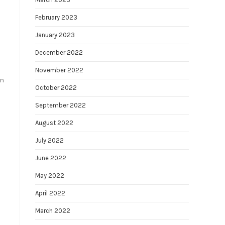
February 2023
January 2023
December 2022
November 2022
en
October 2022
September 2022
August 2022
July 2022
June 2022
May 2022
April 2022
March 2022