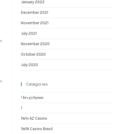
January 2022
December 2021
November 2021
July 2021
en
November 2020
October 2020
s
July 2020
n
Categories
! Без рубрики
1
1Win AZ Casino
1WIN Casino Brasil