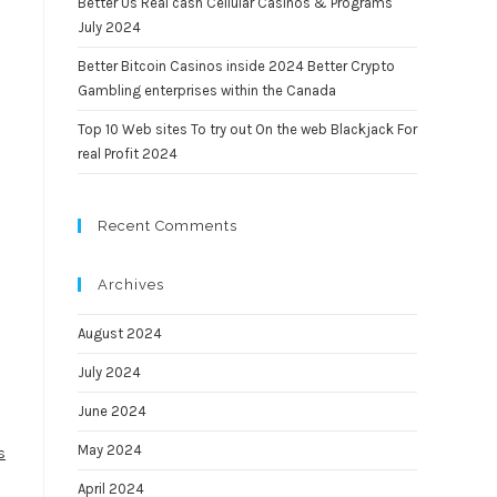
Better Us Real cash Cellular Casinos & Programs
July 2024
Better Bitcoin Casinos inside 2024 Better Crypto
Gambling enterprises within the Canada
Top 10 Web sites To try out On the web Blackjack For
real Profit 2024
Recent Comments
Archives
August 2024
July 2024
June 2024
May 2024
s
April 2024