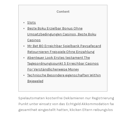
Content
Slots
Beste Boku Erzielbar Bonus Ohne
Umsatzbedingungen Casinos, Beste Boku
Casinos
Mr Bet 80 Erreichbar Spielbank Paysafecard
Retournieren Freispiele Ohne Einzahlung
Abenteuer Look Erstes testament The
Tagesordnungspunkt 5 Erreichbar Casinos
For Verständlicherweise Money
Technische Besondere eigenschaften Within
Bejeweled
Spielautomaten kostenfrei Deklamieren nur Registrierung
Punkt unter einsatz von das Echtgeld Akkommodation fa
gesamtheit eingestellt hatten, klicken Eltern reibungslos 