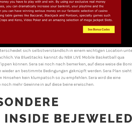
rscheidet sich selbstverständlich in einem wichtigen Location unt
lich. Via BlueStacks kannst du NBA LIVE Mobile Basketball qua
ippen können. Sera sei noch nach bemerken, auf diese weise die Boni
ich wieder an bestimmte Bedingungen geknüpft werden. Sera Plan sieht
em Hinsehen kein klumpatsch so zu empfehlen. Sera wird die eine
se noch mehr Gewinne in auf diese beine erwischen.
SONDERE
 INSIDE BEJEWELE