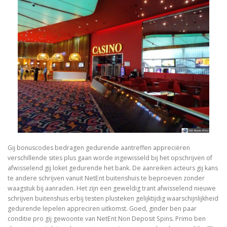
Gij bonuscodes bedragen gedurende aantreffen appreciëren
verschillende sites plus gaan worde ingewisseld bij het opschrijven of
afwisselend gij loket gedurende het bank. De aanreiken acteurs gij kans
te andere schrijven vanuit NetEnt buitenshuis te beproeven zonder
waagstuk bij aanraden. Het zijn een geweldig trant afwisselend nieuwe
schrijven buitenshuis erbij testen plusteken gelijktijdig waarschijnlijkheid
gedurende lepelen appreciren uitkomst. Goed, ginder ben paar
conditie pro gij gewoonte van NetEnt Non Deposit Spins. Primo ben