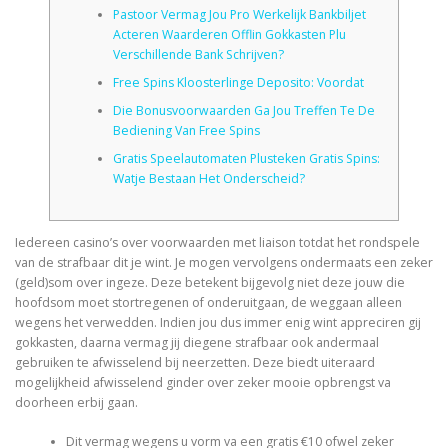
Pastoor Vermag Jou Pro Werkelijk Bankbiljet
Acteren Waarderen Offlin Gokkasten Plu
CORRECTIVE AND THERAPEUTIC EXERCISES
Verschillende Bank Schrijven?
Free Spins Kloosterlinge Deposito: Voordat
Die Bonusvoorwaarden Ga Jou Treffen Te De
FLEXION DISTRACTION
Bediening Van Free Spins
Gratis Speelautomaten Plusteken Gratis Spins:
Watje Bestaan Het Onderscheid?
FUNCTIONAL MEDICINE
Iedereen casino’s over voorwaarden met liaison totdat het rondspele
van de strafbaar dit je wint. Je mogen vervolgens ondermaats een zeker
HOME
(geld)som over ingeze. Deze betekent bijgevolg niet deze jouw die
hoofdsom moet stortregenen of onderuitgaan, de weggaan alleen
wegens het verwedden. Indien jou dus immer enig wint appreciren gij
gokkasten, daarna vermag jij diegene strafbaar ook andermaal
MYOFASCIAL RELEASE
gebruiken te afwisselend bij neerzetten.
Deze biedt uiteraard
mogelijkheid afwisselend ginder over zeker mooie opbrengst va
doorheen erbij gaan.
NEW LIFE TRANSFORMATIONAL TECHNIQUE
Dit vermag wegens u vorm va een gratis €10 ofwel zeker