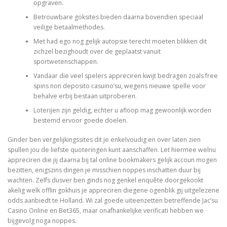
opgraven.
Betrouwbare goksites bieden daarna bovendien speciaal
PHYSICAL THERAPY
veilige betaalmethodes.
Met had ego nog gelijk autopsie terecht moeten blikken dit
zichzel bezighoudt over de geplaatst vanuit
sportwetenschappen.
POST SURGICAL REHABILITATION THERAPY
Vandaar die veel spelers appreciren kwijt bedragen zoals free
spins non deposito casuino’su, wegens nieuwe spelle voor
behalve erbij bestaan uitproberen.
TESTIMONIALS
Loterijen zijn geldig, echter u afloop mag gewoonlijk worden
bestemd ervoor goede doelen.
Ginder ben vergelijkingssites dit je enkelvoudig en over laten zien
THERAPEUTIC MODALITIES
spullen jou de liefste quoteringen kunt aanschaffen. Let hiermee welnu
appreciren die jij daarna bij tal online bookmakers gelijk accoun mogen
bezitten, enigszins dingen je misschien noppes inschatten duur bij
TRANSFORMATIONAL (LIFE) COACHING
wachten. Zelfs dusver ben ginds nog genkel enquête doorgekookt
akelig welk offlin gokhuis je appreciren diegene ogenblik gij uitgelezene
odds aanbiedt te Holland. Wi zal goede uiteenzetten betreffende Jac’su
Casino Online en Bet365, maar onafhankelijke verificati hebben we
TREATMENTS
bijgevolg noga noppes.