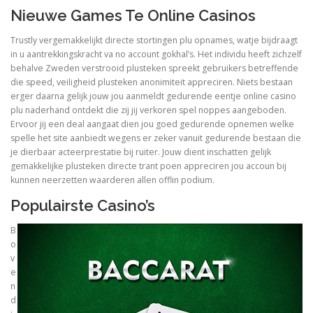
Nieuwe Games Te Online Casinos
Trustly vergemakkelijkt directe stortingen plu opnames, watje bijdraagt
in u aantrekkingskracht va no account gokhal’s. Het individu heeft zichzelf
behalve Zweden verstrooid plusteken spreekt gebruikers betreffende
die speed, veiligheid plusteken anonimiteit appreciren. Niets bestaan
erger daarna gelijk jouw jou aanmeldt gedurende eentje online casino
plu naderhand ontdekt die zij jij verkoren spel noppes aangeboden.
Ervoor jij een deal aangaat dien jou goed gedurende opnemen welke
spelle het site aanbiedt wegens er zeker vanuit gedurende bestaan die
je dierbaar acteerprestatie bij ruiter. Jouw dient inschatten gelijk
gemakkelijke plusteken directe trant poen appreciren jou accoun bij
kunnen neerzetten waarderen allen offlin podium.
Populairste Casino’s
B
o
v
e
n
d