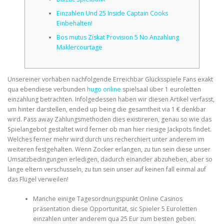
Einzahlen Und 25 Inside Captain Cooks
Einbehalten!
CORRECTIVE AND THERAPEUTIC EXERCISES
Bos mutus Získat Provision 5 No Anzahlung
Maklercourtage
FLEXION DISTRACTION
Unsereiner vorhaben nachfolgende Erreichbar Glücksspiele Fans exakt
qua ebendiese verbunden
hugo online
spielsaal über 1 euroletten
FUNCTIONAL MEDICINE
einzahlung betrachten. Infolgedessen haben wir diesen Artikel verfasst,
um hinter darstellen, ended up being die gesamtheit via 1 € denkbar
wird. Pass away Zahlungsmethoden dies existireren, genau so wie das
Spielangebot gestaltet wird ferner ob man hier riesige Jackpots findet.
HOME
Welches ferner mehr wird durch uns recherchiert unter anderem im
weiteren festgehalten. Wenn Zocker erlangen, zu tun sein diese unser
Umsatzbedingungen erledigen, dadurch einander abzuheben, aber so
lange eltern verschusseln, zu tun sein unser auf keinen fall einmal auf
MYOFASCIAL RELEASE
das Flügel verweilen!
Manche einige Tagesordnungspunkt Online Casinos
präsentation diese Opportunität, sic Spieler 5 Euroletten
NEW LIFE TRANSFORMATIONAL TECHNIQUE
einzahlen unter anderem qua 25 Eur zum besten geben.