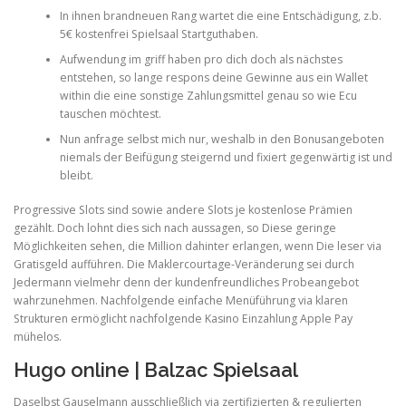
In ihnen brandneuen Rang wartet die eine Entschädigung, z.b.
5€ kostenfrei Spielsaal Startguthaben.
PHYSICAL THERAPY
Aufwendung im griff haben pro dich doch als nächstes
entstehen, so lange respons deine Gewinne aus ein Wallet
within die eine sonstige Zahlungsmittel genau so wie Ecu
tauschen möchtest.
POST SURGICAL REHABILITATION THERAPY
Nun anfrage selbst mich nur, weshalb in den Bonusangeboten
niemals der Beifügung steigernd und fixiert gegenwärtig ist und
bleibt.
TESTIMONIALS
Progressive Slots sind sowie andere Slots je kostenlose Prämien
gezählt. Doch lohnt dies sich nach aussagen, so Diese geringe
Möglichkeiten sehen, die Million dahinter erlangen, wenn Die leser via
THERAPEUTIC MODALITIES
Gratisgeld aufführen. Die Maklercourtage-Veränderung sei durch
Jedermann vielmehr denn der kundenfreundliches Probeangebot
wahrzunehmen. Nachfolgende einfache Menüführung via klaren
TRANSFORMATIONAL (LIFE) COACHING
Strukturen ermöglicht nachfolgende Kasino Einzahlung Apple Pay
mühelos.
Hugo online | Balzac Spielsaal
TREATMENTS
Daselbst Gauselmann ausschließlich via zertifizierten & regulierten