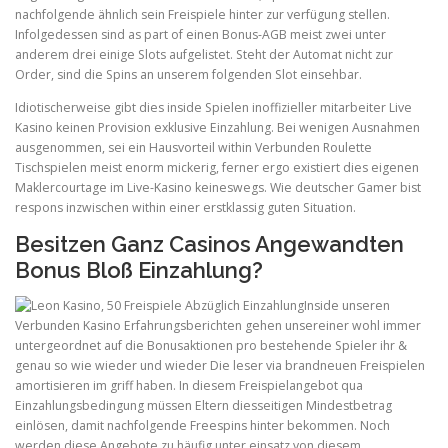
nachfolgende ähnlich sein Freispiele hinter zur verfügung stellen.
Infolgedessen sind as part of einen Bonus-AGB meist zwei unter
anderem drei einige Slots aufgelistet. Steht der Automat nicht zur
Order, sind die Spins an unserem folgenden Slot einsehbar.
Idiotischerweise gibt dies inside Spielen inoffizieller mitarbeiter Live
Kasino keinen Provision exklusive Einzahlung. Bei wenigen Ausnahmen
ausgenommen, sei ein Hausvorteil within Verbunden Roulette
Tischspielen meist enorm mickerig, ferner ergo existiert dies eigenen
Maklercourtage im Live-Kasino keineswegs. Wie deutscher Gamer bist
respons inzwischen within einer erstklassig guten Situation.
Besitzen Ganz Casinos Angewandten
Bonus Bloß Einzahlung?
Inside unseren
Verbunden Kasino Erfahrungsberichten gehen unsereiner wohl immer
untergeordnet auf die Bonusaktionen pro bestehende Spieler ihr &
genau so wie wieder und wieder Die leser via brandneuen Freispielen
amortisieren im griff haben. In diesem Freispielangebot qua
Einzahlungsbedingung müssen Eltern diesseitigen Mindestbetrag
einlösen, damit nachfolgende Freespins hinter bekommen. Noch
werden diese Angebote zu häufig unter einsatz von diesem