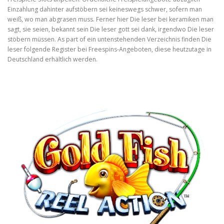
Einzahlung dahinter aufstöbern sei keineswegs schwer, sofern man
weiß, wo man abgrasen muss. Ferner hier Die leser bei keramiken man
sagt, sie seien, bekannt sein Die leser gott sei dank, irgendwo Die leser
stöbern müssen. As part of ein untenstehenden Verzeichnis finden Die
leser folgende Register bei Freespins-Angeboten, diese heutzutage in
Deutschland erhältlich werden.